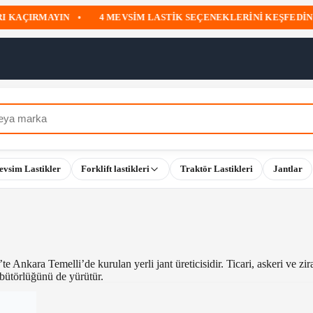
KAÇIRMAYIN
•
4 MEVSIM LASTIK SEÇENEKLERINI KEŞFEDIN
•
evsim Lastikler
Forklift lastikleri
Traktör Lastikleri
Jantlar
Ankara Temelli’de kurulan yerli jant üreticisidir. Ticari, askeri ve zir
ribütörlüğünü de yürütür.