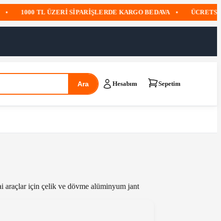
1000 TL ÜZERI SIPARIŞLERDE KARGO BEDAVA
•
ÜCRETSIZ 
Ara
Hesabım
Sepetim
ai araçlar için çelik ve dövme alüminyum jant