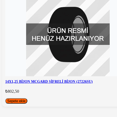
14X1,25 BİJON MCGARD ŞİFRELİ BİJON (27226SU)
₺802,50
Sepete ekle