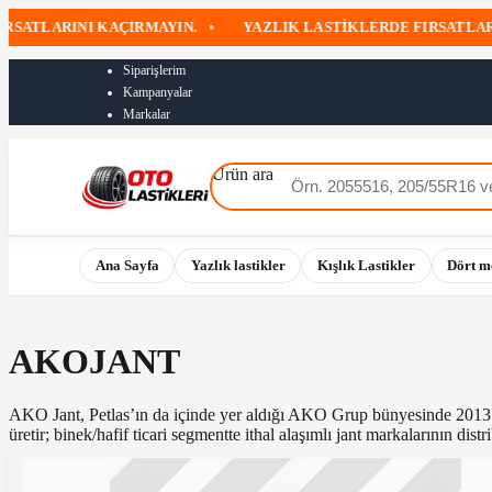
SATLARINI KAÇIRMAYIN.
•
YAZLIK LASTIKLERDE FIRSATLARI 
Siparişlerim
Kampanyalar
Markalar
Ürün ara
Ana Sayfa
Yazlık lastikler
Kışlık Lastikler
Dört m
AKOJANT
AKO Jant, Petlas’ın da içinde yer aldığı AKO Grup bünyesinde 2013’te 
üretir; binek/hafif ticari segmentte ithal alaşımlı jant markalarının dist