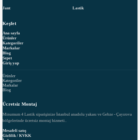
Jant
Lastik
Keşfet
Ana sayfa
Ürünler
Kategoriler
Markalar
Blog
Sepet
Giriş yap
Ürünler
Kategoriler
Markalar
Blog
Ücretsiz Montaj
Minumum 4 Lastik siparişinize İstanbul anadolu yakası ve Gebze - Çayırova
bölgelerinde ücretsiz montaj hizmeti..
Mesafeli satış
Gizlilik / KVKK