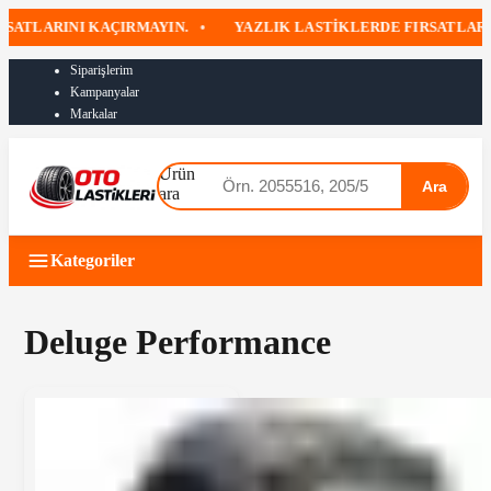
SATLARINI KAÇIRMAYIN.
•
YAZLIK LASTIKLERDE FIRSATLARI
Siparişlerim
Kampanyalar
Markalar
Ürün
Ara
ara
Kategoriler
Deluge Performance