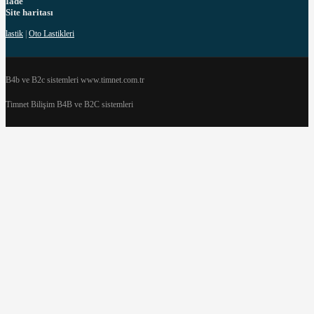
İade
Site haritası
lastik
|
Oto Lastikleri
B4b ve B2c sistemleri www.timnet.com.tr
Timnet Bilişim B4B ve B2C sistemleri