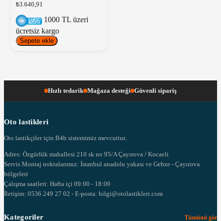
₺3.640,91
1000 TL üzeri
ücretsiz kargo
Sepete ekle
Hızlı tedarik
Mağaza desteği
Güvenli sipariş
Oto lastikleri
Oto lastikçiler için B4b sistemimiz mevcuttur..
Adres: Özgürlük mahallesi 210 sk no 95/A Çayırova / Kocaeli
Servis Montaj noktalarımız: İstanbul anadolu yakası ve Gebze - Çayırova
bölgeleri
Çalışma saatleri: Hafta içi 09:00 - 18:00
İletişim: 0536 249 27 02 - E-posta: bilgi@otolastikleri.com
Kategoriler
Tümünü gör