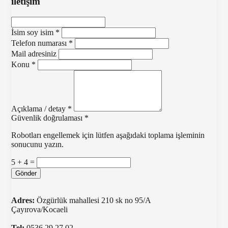
iletişim
İsim soy isim
*
Telefon numarası
*
Mail adresiniz
Konu
*
Açıklama / detay
*
Güvenlik doğrulaması
*
Robotları engellemek için lütfen aşağıdaki toplama işleminin
sonucunu yazın.
5 + 4 =
Gönder
Adres:
Özgürlük mahallesi 210 sk no 95/A
Çayırova/Kocaeli
Tel:
0536 29 27 02