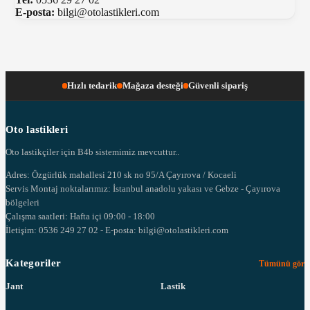
E-posta:
bilgi@otolastikleri.com
Hızlı tedarik
Mağaza desteği
Güvenli sipariş
Oto lastikleri
Oto lastikçiler için B4b sistemimiz mevcuttur..
Adres: Özgürlük mahallesi 210 sk no 95/A Çayırova / Kocaeli
Servis Montaj noktalarımız: İstanbul anadolu yakası ve Gebze - Çayırova
bölgeleri
Çalışma saatleri: Hafta içi 09:00 - 18:00
İletişim: 0536 249 27 02 - E-posta: bilgi@otolastikleri.com
Kategoriler
Tümünü gör
Jant
Lastik