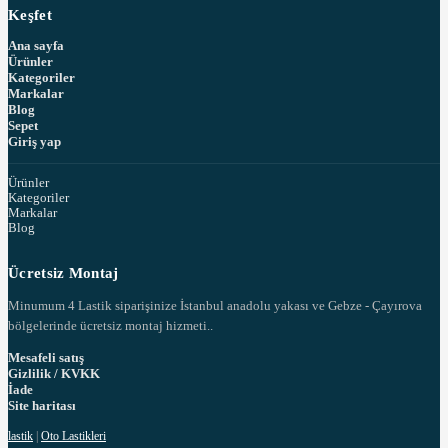
Keşfet
Ana sayfa
Ürünler
Kategoriler
Markalar
Blog
Sepet
Giriş yap
Ürünler
Kategoriler
Markalar
Blog
Ücretsiz Montaj
Minumum 4 Lastik siparişinize İstanbul anadolu yakası ve Gebze - Çayırova
bölgelerinde ücretsiz montaj hizmeti..
Mesafeli satış
Gizlilik / KVKK
İade
Site haritası
lastik
|
Oto Lastikleri