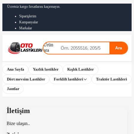
Ücretsiz kargo fırsatlarını kaçırmayın.
Siparişlerim
Kampanyalar
Markalar
Ürün
Ara
ara
Ana Sayfa
Yazlık lastikler
Kışlık Lastikler
Dört mevsim Lastikler
Forklift lastikleri
Traktör Lastikleri
Jantlar
İletişim
Bize ulaşın..