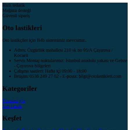
Hızlı tedarik
Mağaza desteği
Güvenli sipariş
Oto lastikleri
Oto lastikçiler için B4b sistemimiz mevcuttur..
Adres: Özgürlük mahallesi 210 sk no 95/A Çayırova /
Kocaeli
Servis Montaj noktalarımız: İstanbul anadolu yakası ve Gebze
- Çayırova bölgeleri
Çalışma saatleri: Hafta içi 09:00 - 18:00
İletişim: 0536 249 27 02 - E-posta: bilgi@otolastikleri.com
Kategoriler
Tümünü gör
Jant
Lastik
Keşfet