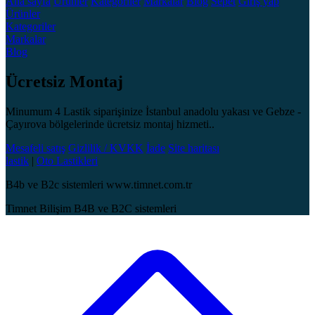
Ana sayfa
Ürünler
Kategoriler
Markalar
Blog
Sepet
Giriş yap
Ürünler
Kategoriler
Markalar
Blog
Ücretsiz Montaj
Minumum 4 Lastik siparişinize İstanbul anadolu yakası ve Gebze -
Çayırova bölgelerinde ücretsiz montaj hizmeti..
Mesafeli satış
Gizlilik / KVKK
İade
Site haritası
lastik
|
Oto Lastikleri
B4b ve B2c sistemleri www.timnet.com.tr
Timnet Bilişim B4B ve B2C sistemleri