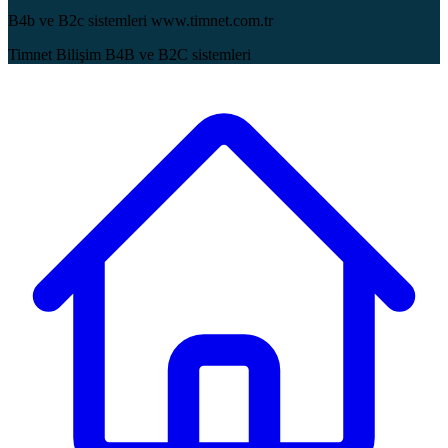
B4b ve B2c sistemleri www.timnet.com.tr
Timnet Bilişim B4B ve B2C sistemleri