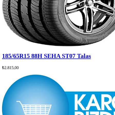
185/65R15 88H SEHA ST07 Talas
₺2.815,00