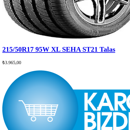
215/50R17 95W XL SEHA ST21 Talas
₺3.965,00