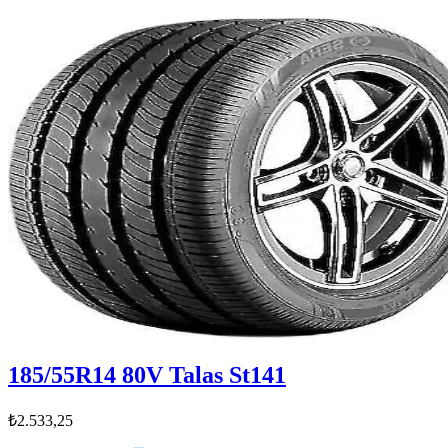
185/55R14 80V Talas St141
₺2.533,25