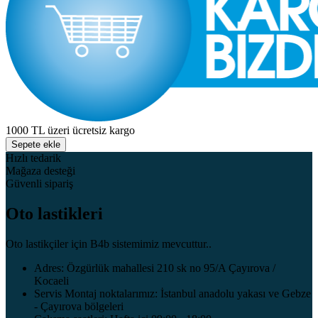
1000 TL üzeri ücretsiz kargo
Sepete ekle
Hızlı tedarik
Mağaza desteği
Güvenli sipariş
Oto lastikleri
Oto lastikçiler için B4b sistemimiz mevcuttur..
Adres: Özgürlük mahallesi 210 sk no 95/A Çayırova /
Kocaeli
Servis Montaj noktalarımız: İstanbul anadolu yakası ve Gebze
- Çayırova bölgeleri