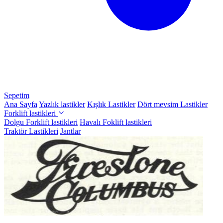
Sepetim
Ana Sayfa
Yazlık lastikler
Kışlık Lastikler
Dört mevsim Lastikler
Forklift lastikleri
Dolgu Forklift lastikleri
Havalı Foklift lastikleri
Traktör Lastikleri
Jantlar