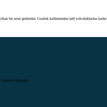
cikan bir urun grubudur. Gunluk kullanimdan tatil yolculuklarina kadar d
 Çayırova bölgeleri