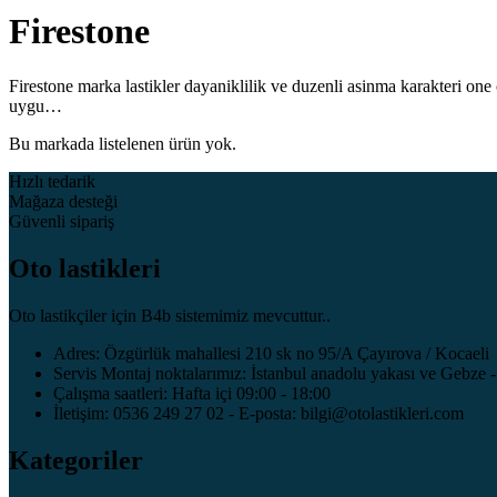
Firestone
Firestone marka lastikler dayaniklilik ve duzenli asinma karakteri one 
uygu…
Bu markada listelenen ürün yok.
Hızlı tedarik
Mağaza desteği
Güvenli sipariş
Oto lastikleri
Oto lastikçiler için B4b sistemimiz mevcuttur..
Adres: Özgürlük mahallesi 210 sk no 95/A Çayırova / Kocaeli
Servis Montaj noktalarımız: İstanbul anadolu yakası ve Gebze -
Çalışma saatleri: Hafta içi 09:00 - 18:00
İletişim: 0536 249 27 02 - E-posta: bilgi@otolastikleri.com
Kategoriler