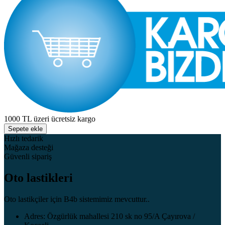
1000 TL üzeri ücretsiz kargo
Sepete ekle
Hızlı tedarik
Mağaza desteği
Güvenli sipariş
Oto lastikleri
Oto lastikçiler için B4b sistemimiz mevcuttur..
Adres: Özgürlük mahallesi 210 sk no 95/A Çayırova /