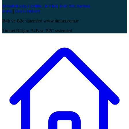
Mesafeli satış
Gizlilik / KVKK
İade
Site haritası
lastik
|
Oto Lastikleri
B4b ve B2c sistemleri www.timnet.com.tr
Timnet Bilişim B4B ve B2C sistemleri