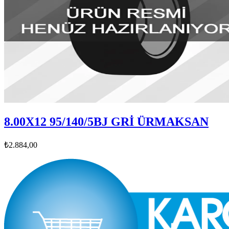
8.00X12 95/140/5BJ GRİ ÜRMAKSAN
₺2.884,00