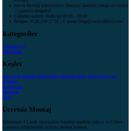
Kocaeli
Servis Montaj noktalarımız: İstanbul anadolu yakası ve Gebze
- Çayırova bölgeleri
Çalışma saatleri: Hafta içi 09:00 - 18:00
İletişim: 0536 249 27 02 - E-posta: bilgi@otolastikleri.com
Kategoriler
Tümünü gör
Jant
Lastik
Keşfet
Ana sayfa
Ürünler
Kategoriler
Markalar
Blog
Sepet
Giriş yap
Ürünler
Kategoriler
Markalar
Blog
Ücretsiz Montaj
Minumum 4 Lastik siparişinize İstanbul anadolu yakası ve Gebze -
Çayırova bölgelerinde ücretsiz montaj hizmeti..