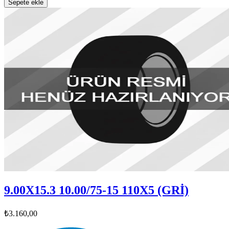
Sepete ekle
9.00X15.3 10.00/75-15 110X5 (GRİ)
₺3.160,00