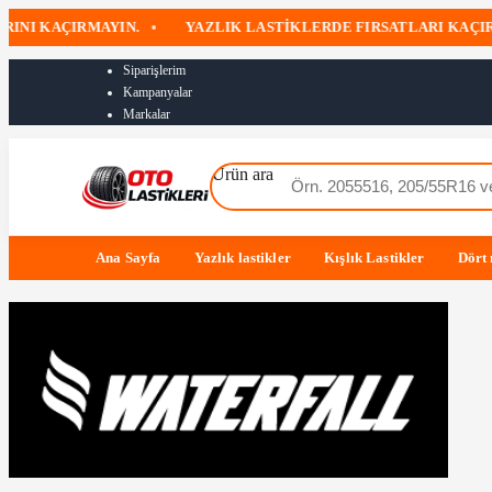
 KAÇIRMAYIN.
•
YAZLIK LASTIKLERDE FIRSATLARI KAÇIRMAY
Siparişlerim
Kampanyalar
Markalar
Ürün ara
Ana Sayfa
Yazlık lastikler
Kışlık Lastikler
Dört 