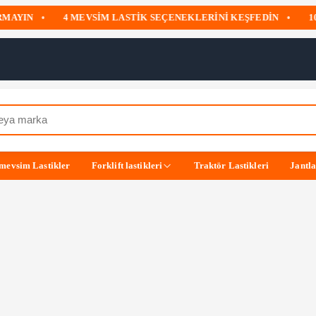
IN
•
4 MEVSIM LASTIK SEÇENEKLERINI KEŞFEDIN
•
1000 
mevsim Lastikler
Forklift lastikleri
Traktör Lastikleri
Jantl