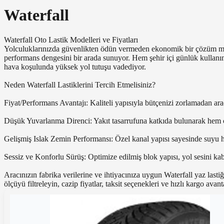
Waterfall
Waterfall Oto Lastik Modelleri ve Fiyatları
Yolculuklarınızda güvenlikten ödün vermeden ekonomik bir çözüm mü ar
performans dengesini bir arada sunuyor. Hem şehir içi günlük kullanım
hava koşulunda yüksek yol tutuşu vadediyor.
Neden Waterfall Lastiklerini Tercih Etmelisiniz?
Fiyat/Performans Avantajı: Kaliteli yapısıyla bütçenizi zorlamadan aracın
Düşük Yuvarlanma Direnci: Yakıt tasarrufuna katkıda bulunarak hem 
Gelişmiş Islak Zemin Performansı: Özel kanal yapısı sayesinde suyu hı
Sessiz ve Konforlu Sürüş: Optimize edilmiş blok yapısı, yol sesini kabi
Aracınızın fabrika verilerine ve ihtiyacınıza uygun Waterfall yaz lasti
ölçüyü filtreleyin, cazip fiyatlar, taksit seçenekleri ve hızlı kargo avan