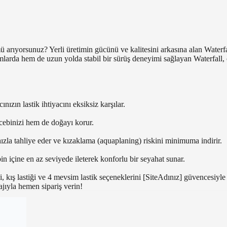
ıyorsunuz? Yerli üretimin gücünü ve kalitesini arkasına alan Waterfall
larda hem de uzun yolda stabil bir sürüş deneyimi sağlayan Waterfall, op
ızın lastik ihtiyacını eksiksiz karşılar.
cebinizi hem de doğayı korur.
zla tahliye eder ve kızaklama (aquaplaning) riskini minimuma indirir.
n içine en az seviyede ileterek konforlu bir seyahat sunar.
ği, kış lastiği ve 4 mevsim lastik seçeneklerini [SiteAdınız] güvencesiy
tajıyla hemen sipariş verin!