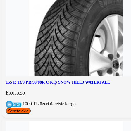
155 R 13/8 PR 90/88R C KIŞ SNOW HILL3 WATERFALL
₺3.033,50
1000 TL üzeri ücretsiz kargo
Sepete ekle