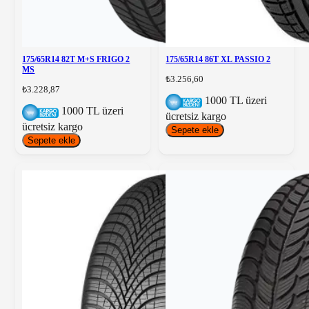
175/65R14 82T M+S FRIGO 2
175/65R14 86T XL PASSIO 2
MS
₺3.256,60
₺3.228,87
1000 TL üzeri
1000 TL üzeri
ücretsiz kargo
ücretsiz kargo
Sepete ekle
Sepete ekle