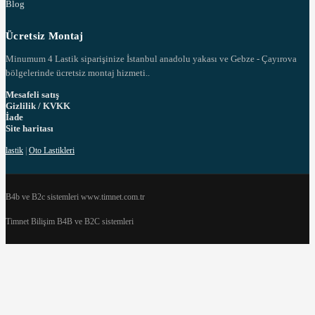
Blog
Ücretsiz Montaj
Minumum 4 Lastik siparişinize İstanbul anadolu yakası ve Gebze - Çayırova
bölgelerinde ücretsiz montaj hizmeti..
Mesafeli satış
Gizlilik / KVKK
İade
Site haritası
lastik
|
Oto Lastikleri
B4b ve B2c sistemleri www.timnet.com.tr
Timnet Bilişim B4B ve B2C sistemleri