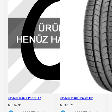
185/60R14 82T PASSIO 2
185/60R15 84H Presto HP
₺3.162,91
₺3.323,21