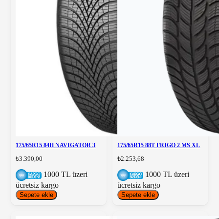
175/65R15 84H NAVIGATOR 3
175/65R15 88T FRIGO 2 MS XL
₺3.390,00
₺2.253,68
1000 TL üzeri
1000 TL üzeri
ücretsiz kargo
ücretsiz kargo
Sepete ekle
Sepete ekle