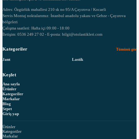
Adres: Özgürlük mahallesi 210 sk no 95/A Çayırova / Kocaeli
Servis Montaj noktalarımız: İstanbul anadolu yakası ve Gebze - Çayırova
bölgeleri
Çalışma saatleri: Hafta içi 09:00 - 18:00
İletişim: 0536 249 27 02 - E-posta: bilgi@otolastikleri.com
Kategoriler
Tümünü gör
Jant
Lastik
Keşfet
Ana sayfa
Ürünler
Kategoriler
Markalar
Blog
Sepet
Giriş yap
Ürünler
Kategoriler
Markalar