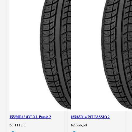
155/80R13 83T XL Passio 2
165/65R14 79T PASSIO 2
₺3.111,63
₺2.566,60