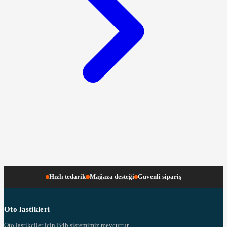
Hızlı tedarik
Mağaza desteği
Güvenli sipariş
Oto lastikleri
Oto lastikçiler için B4b sistemimiz mevcuttur..