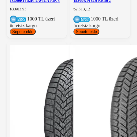
185/60R14 82H NAVIGATOR 3
185/60R14 82H Passio 2
₺3.603,95
₺2.513,12
1000 TL üzeri
1000 TL üzeri
ücretsiz kargo
ücretsiz kargo
Sepete ekle
Sepete ekle