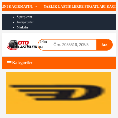
KAÇIRMAYIN.
•
YAZLIK LASTIKLERDE FIRSATLARI KAÇIRMAYI
Siparişlerim
Kampanyalar
Markalar
Ürün
Ara
ara
Kategoriler