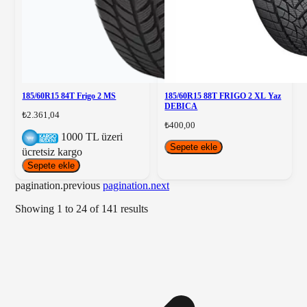
185/60R15 84T Frigo 2 MS
185/60R15 88T FRIGO 2 XL Yaz
DEBICA
₺2.361,04
₺400,00
1000 TL üzeri
Sepete ekle
ücretsiz kargo
Sepete ekle
pagination.previous
pagination.next
Showing
1
to
24
of
141
results