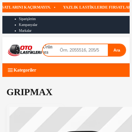
SATLARINI KAÇIRMAYIN.
•
YAZLIK LASTIKLERDE FIRSATLARI
Siparişlerim
Kampanyalar
Markalar
Ürün
Ara
ara
Kategoriler
GRIPMAX