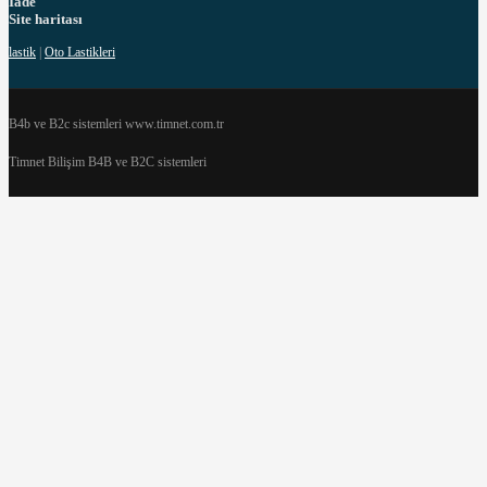
İade
Site haritası
lastik
|
Oto Lastikleri
B4b ve B2c sistemleri www.timnet.com.tr
Timnet Bilişim B4B ve B2C sistemleri