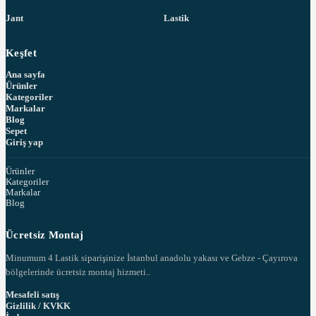
Jant
Lastik
Keşfet
Ana sayfa
Ürünler
Kategoriler
Markalar
Blog
Sepet
Giriş yap
Ürünler
Kategoriler
Markalar
Blog
Ücretsiz Montaj
Minumum 4 Lastik siparişinize İstanbul anadolu yakası ve Gebze - Çayırova
bölgelerinde ücretsiz montaj hizmeti..
Mesafeli satış
Gizlilik / KVKK