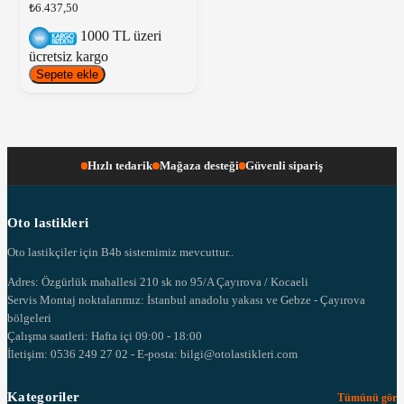
₺6.437,50
1000 TL üzeri
ücretsiz kargo
Sepete ekle
Hızlı tedarik
Mağaza desteği
Güvenli sipariş
Oto lastikleri
Oto lastikçiler için B4b sistemimiz mevcuttur..
Adres: Özgürlük mahallesi 210 sk no 95/A Çayırova / Kocaeli
Servis Montaj noktalarımız: İstanbul anadolu yakası ve Gebze - Çayırova
bölgeleri
Çalışma saatleri: Hafta içi 09:00 - 18:00
İletişim: 0536 249 27 02 - E-posta: bilgi@otolastikleri.com
Kategoriler
Tümünü gör