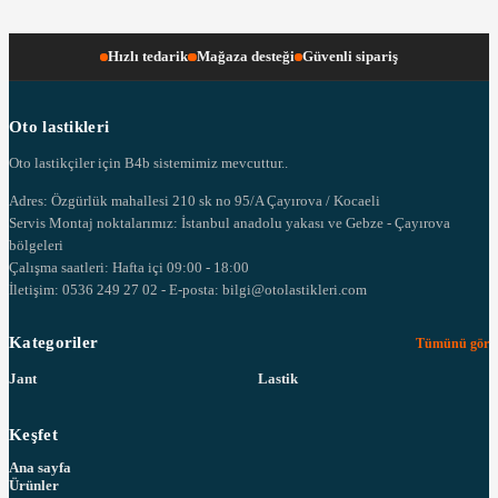
Hızlı tedarik
Mağaza desteği
Güvenli sipariş
Oto lastikleri
Oto lastikçiler için B4b sistemimiz mevcuttur..
Adres: Özgürlük mahallesi 210 sk no 95/A Çayırova / Kocaeli
Servis Montaj noktalarımız: İstanbul anadolu yakası ve Gebze - Çayırova
bölgeleri
Çalışma saatleri: Hafta içi 09:00 - 18:00
İletişim: 0536 249 27 02 - E-posta: bilgi@otolastikleri.com
Kategoriler
Tümünü gör
Jant
Lastik
Keşfet
Ana sayfa
Ürünler