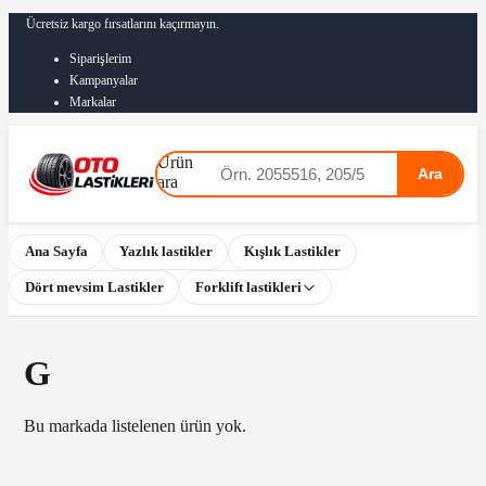
Ücretsiz kargo fırsatlarını kaçırmayın.
Siparişlerim
Kampanyalar
Markalar
Ürün
Ara
ara
Ana Sayfa
Yazlık lastikler
Kışlık Lastikler
Dört mevsim Lastikler
Forklift lastikleri
G
Bu markada listelenen ürün yok.