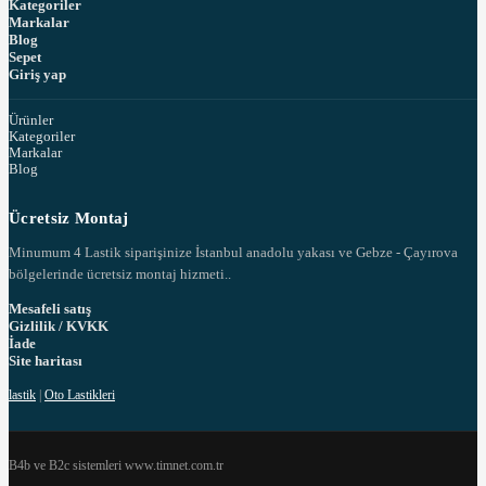
Kategoriler
Markalar
Blog
Sepet
Giriş yap
Ürünler
Kategoriler
Markalar
Blog
Ücretsiz Montaj
Minumum 4 Lastik siparişinize İstanbul anadolu yakası ve Gebze - Çayırova
bölgelerinde ücretsiz montaj hizmeti..
Mesafeli satış
Gizlilik / KVKK
İade
Site haritası
lastik
|
Oto Lastikleri
B4b ve B2c sistemleri www.timnet.com.tr