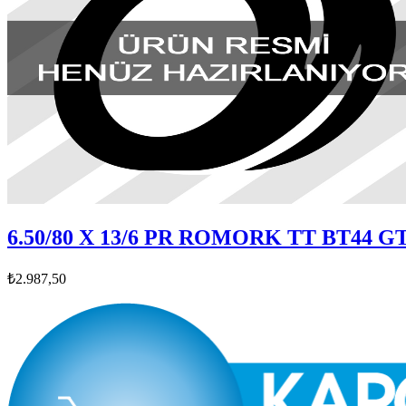
6.50/80 X 13/6 PR ROMORK TT BT44 G
₺2.987,50