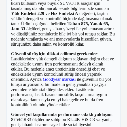
ticari kullanım veya büyük SUV/OTR araçlar için
tasarlanmış olabilir; ancak teknik bilgilerinizde sunulan
Yük Endeksi 229
ve
Hız Endeksi A
değerleri, taşıtın
yükünü dengeli ve kontrollü biçimde dağıtmasına olanak
tanır. Ürün başlığında belirtilen
Taban 875, Yanak 65,
Jant 33
ölçüleri, geniş taban yüzeyi ile yol temasını artırır
ve düştüğünüz zeminlerde bile iyi bir yol tutuşu sağlar. Bu
nedenle virajlarda ve ani manevralarda hissedilen güven,
sürüşünüzü daha sakin ve kontrollü kılar.
Güvenli sürüş için dikkat edilmesi gerekenler
:
Lastiklerinize yük dengeli dağıtım sağlayan doğru ebat ve
endekslerle uyum, fren performansını dolaylı olarak
etkiler. Bu nedenle aracı üreticinizin önerdiği ebat ve
endekslerle uyum kontrolünü sürüş öncesi yapmak
önemlidir. Ayrıca
Goodyear markası
ile güvenilir bir yol
tutuşu arıyorsanız, bu modelin geniş yanakları yağışlı
zeminlerde bile stabiliteyi destekler. Lastiklerin
performansı, lastik basıncının sürüş koşullarına uygun
olarak ayarlanmasıyla en iyi hale gelir ve bu da fren
kontrollünü olumlu yönde etkiler.
Güncel yol koşullarında performans odaklı yaklaşım
:
875/65R33 ölçülerine sahip bu RL-4K HiS C3 varyantı,
geniş tabanlı tasarımı sayesinde su tahliyesini