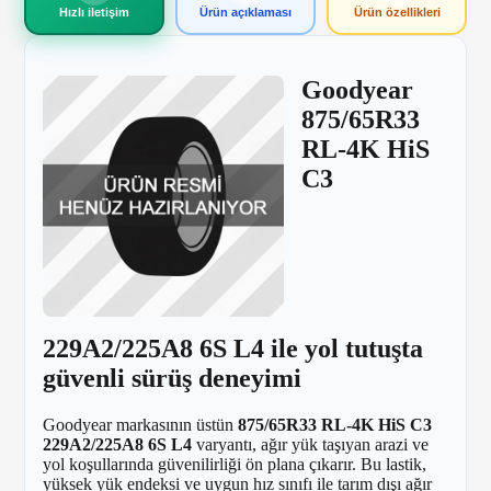
Hızlı iletişim
Ürün açıklaması
Ürün özellikleri
Goodyear
875/65R33
RL-4K HiS
C3
229A2/225A8 6S L4 ile yol tutuşta
güvenli sürüş deneyimi
Goodyear markasının üstün
875/65R33 RL-4K HiS C3
229A2/225A8 6S L4
varyantı, ağır yük taşıyan arazi ve
yol koşullarında güvenilirliği ön plana çıkarır. Bu lastik,
yüksek yük endeksi ve uygun hız sınıfı ile tarım dışı ağır