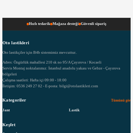
Hızlı tedarik
Mağaza desteği
Güvenli sipariş
Oto lastikleri
Oto lastikçiler için B4b sistemimiz mevcuttur..
Adres: Özgürlük mahallesi 210 sk no 95/A Çayırova / Kocaeli
Servis Montaj noktalarımız: İstanbul anadolu yakası ve Gebze - Çayırova
bölgeleri
Çalışma saatleri: Hafta içi 09:00 - 18:00
İletişim: 0536 249 27 02 - E-posta: bilgi@otolastikleri.com
Kategoriler
Tümünü gör
Jant
Lastik
Keşfet