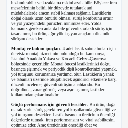
hızlandırabilir ve kızaklama riskini azaltabilir. Böylece fren
mesafelerinin belirli bir düzeyde tutularak ani
müdahalelerde aracın stabil kalması sağlanır. Lastiklerin
doğal olarak uzun ömürlü olması, sürüş konforunu artırır
ve yol yüzeyindeki pürüzleri minimize eder. Yolda
kalmanız gereken anlarda bile güvenlik odaklı sürüş için
tasarlanmış bu ürün, ağır yük taşıyan araçların dinamik
sürüşını destekler.
Montaj ve bakım ipuçları
: 4 adet lastik satın alımları için
ücretsiz montaj hizmetinin bulunduğu bu kampanya,
İstanbul Anadolu Yakası ve Kocaeli Gebze-Çayırova
bölgesinde geçerlidir. Montaj öncesi lastiklerinizi doğru
basınçta şişirmek ve periyodik dişli kontrollerinizi yapmak,
yol tutuşunu korumanıza yardımcı olur. Lastiklerin yanak
ve tabanları üzerinde oluşabilecek aşındırıcı etkenlere karşı
düzenli inceleme, güvenli sürüşün anahtarıdır. Bu
doğrultuda, zarar görmüş veya aşırı aşınmış lastikler
kullanımdan çıkarılmalıdır.
Güçlü performans için güvenli tercihler
: Bu ürün, doğal
olarak zorlu sürüş gerektiren yol koşullarında güvenliği ve
yol tutuşunu destekler. Lastik basıncını üreticinin önerdiği
değerlerde tutmak, fren performansını ve viraj stabilitesini
optimize eder. Araç üreticinizin önerdiği ebat ve