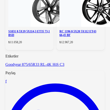
S1031 8,5X19 5X114,3 ET35 73,1
RC 1196 8,5X20 5X112 ET43
BSD
66,45 BF
₺11.058,20
₺12.967,20
Etiketler
Goodyear
875/65R33
RL-4K HiS C3
Paylaş
f