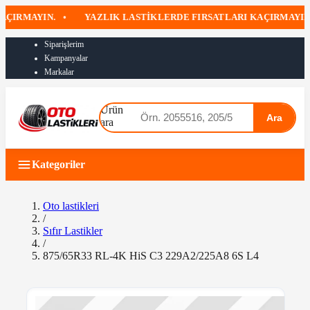
RMAYIN.
•
YAZLIK LASTIKLERDE FIRSATLARI KAÇIRMAYIN
•
Siparişlerim
Kampanyalar
Markalar
Ürün
Ara
ara
Kategoriler
Oto lastikleri
/
Sıfır Lastikler
/
875/65R33 RL-4K HiS C3 229A2/225A8 6S L4