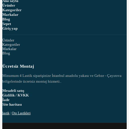
Ana sayfa
Ürünler
Kategoriler
Markalar
Blog
Sepet
Giriş yap
Ürünler
Kategoriler
Markalar
Blog
Ücretsiz Montaj
Minumum 4 Lastik siparişinize İstanbul anadolu yakası ve Gebze - Çayırova
bölgelerinde ücretsiz montaj hizmeti..
Mesafeli satış
Gizlilik / KVKK
İade
Site haritası
lastik
|
Oto Lastikleri