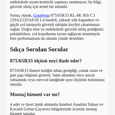
endekslerle uyum kontrolü yapmayı unutmayın; bu bilgi,
güvenli sürüş için temel bir adımdır.
Sonuç olarak,
Goodyear
875/65R33 RL-4K HiS C3
229A2/225A8 6S L4 modeli, yüksek yük kapasitesi ve
güçlü yol tutuşuyla güvenli sürüşün keyfini çıkarmanızı
sağlar. Doğru ebat ve endekslerle güvenli sürüş pratiğinizi
pekiştirirken, yol koşullarına uyum sağlayan tasarımıyla
fren performansını da olumlu yönde destekler.
Sıkça Sorulan Sorular
875/65R33 ölçüsü neyi ifade eder?
875/65R33 ibaresi lastiğin taban genişliği, yanak oranı ve
jant çapı bilgisini gösterir. Satın almadan önce aracın
ruhsatında veya mevcut lastiğinde aynı ölçünün bulunması
önerilir.
Montaj hizmeti var mı?
4 adet ve üzeri lastik alımında İstanbul Anadolu Yakası ve
Kocaeli Gebze-Çayırova bölgelerinde ücretsiz montaj
hizmeti sunulur.