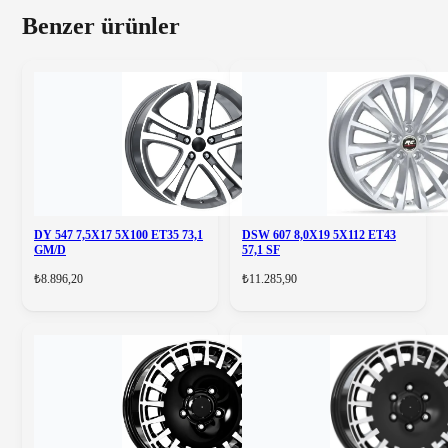
Benzer ürünler
DY 547 7,5X17 5X100 ET35 73,1
DSW 607 8,0X19 5X112 ET43
GM/D
57,1 SF
₺8.896,20
₺11.285,90