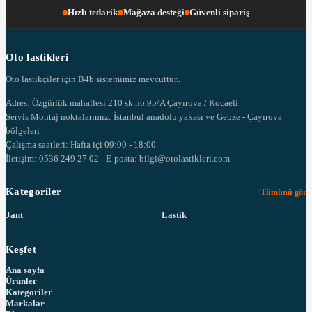
Hızlı tedarik
Mağaza desteği
Güvenli sipariş
Oto lastikleri
Oto lastikçiler için B4b sistemimiz mevcuttur..
Adres: Özgürlük mahallesi 210 sk no 95/A Çayırova / Kocaeli
Servis Montaj noktalarımız: İstanbul anadolu yakası ve Gebze - Çayırova
bölgeleri
Çalışma saatleri: Hafta içi 09:00 - 18:00
İletişim: 0536 249 27 02 - E-posta: bilgi@otolastikleri.com
Kategoriler
Tümünü gör
Jant
Lastik
Keşfet
Ana sayfa
Ürünler
Kategoriler
Markalar