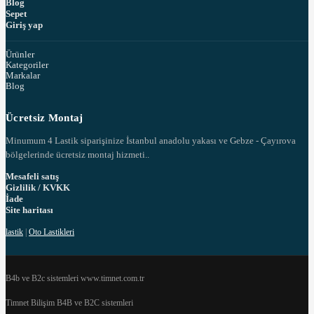
Blog
Sepet
Giriş yap
Ürünler
Kategoriler
Markalar
Blog
Ücretsiz Montaj
Minumum 4 Lastik siparişinize İstanbul anadolu yakası ve Gebze - Çayırova
bölgelerinde ücretsiz montaj hizmeti..
Mesafeli satış
Gizlilik / KVKK
İade
Site haritası
lastik
|
Oto Lastikleri
B4b ve B2c sistemleri www.timnet.com.tr
Timnet Bilişim B4B ve B2C sistemleri