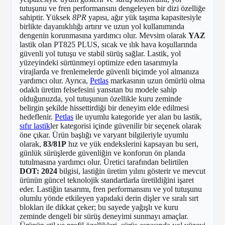
tutuşunu ve fren performansını dengeleyen bir dizi özelliğe
sahiptir. Yüksek
8PR
yapısı, ağır yük taşıma kapasitesiyle
birlikte dayanıklılığı artırır ve uzun yol kullanımında
dengenin korunmasına yardımcı olur. Mevsim olarak
YAZ
lastik olan PT825 PLUS, sıcak ve ılık hava koşullarında
güvenli yol tutuşu ve stabil sürüş sağlar. Lastik, yol
yüzeyindeki sürtünmeyi optimize eden tasarımıyla
virajlarda ve frenlemelerde güvenli biçimde yol almanıza
yardımcı olur. Ayrıca,
Petlas
markasının uzun ömürlü olma
odaklı üretim felsefesini yansıtan bu modele sahip
olduğunuzda, yol tutuşunun özellikle kuru zeminde
belirgin şekilde hissettirdiği bir deneyim elde edilmesi
hedeflenir.
Petlas
ile uyumlu kategoride yer alan bu lastik,
sıfır lastik
ler kategorisi içinde güvenilir bir seçenek olarak
öne çıkar. Ürün başlığı ve varyant bilgileriyle uyumlu
olarak,
83/81P
hız ve yük endekslerini kapsayan bu seri,
günlük sürüşlerde güvenliğin ve konforun ön planda
tutulmasına yardımcı olur. Üretici tarafından belirtilen
DOT: 2024
bilgisi, lastiğin üretim yılını gösterir ve mevcut
ürünün güncel teknolojik standartlarla üretildiğini işaret
eder. Lastiğin tasarımı, fren performansını ve yol tutuşunu
olumlu yönde etkileyen yapıdaki derin dişler ve sıralı sırt
blokları ile dikkat çeker; bu sayede yağışlı ve kuru
zeminde dengeli bir sürüş deneyimi sunmayı amaçlar.