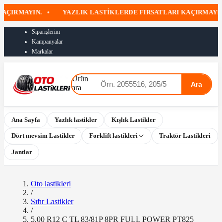
IRMAYIN.
•
YAZLIK LASTIKLERDE FIRSATLARI KAÇIRMAYIN
•
Siparişlerim
Kampanyalar
Markalar
Ürün
Ara
ara
Ana Sayfa
Yazlık lastikler
Kışlık Lastikler
Dört mevsim Lastikler
Forklift lastikleri
Traktör Lastikleri
Jantlar
Oto lastikleri
/
Sıfır Lastikler
/
5.00 R12 C TL 83/81P 8PR FULL POWER PT825