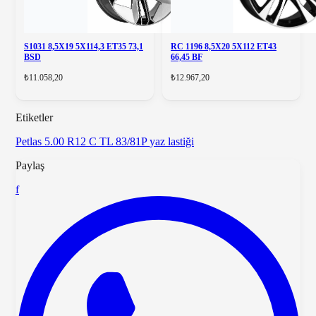
S1031 8,5X19 5X114,3 ET35 73,1
RC 1196 8,5X20 5X112 ET43
BSD
66,45 BF
₺11.058,20
₺12.967,20
Etiketler
Petlas
5.00 R12 C TL 83/81P
yaz lastiği
Paylaş
f