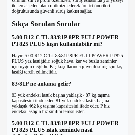
Ürünün stil ve profil özellikleri, sürüş esnasında yol yüzeyi
ile temas eden alanı optimize ederek üretici önerileri
doğrultusunda güvenli sürüş katkısı sağlar.
Sıkça Sorulan Sorular
5.00 R12 C TL 83/81P 8PR FULLPOWER
PT825 PLUS kışın kullanılabilir mi?
Hayır. 5.00 R12 C TL 83/81P 8PR FULLPOWER PT825
PLUS yaz lastiğidir; soğuk hava, kar ve buzlu zeminler
için uygun değildir. Kış koşullarında güvenli sürüş için kış
lastiği tercih edilmelidir.
83/81P ne anlama gelir?
83 yük endeksi lastik başına yaklaşık 487 kg taşıma
kapasitesini ifade eder. 81 yük endeksi lastik başına
yaklaşık 462 kg taşıma kapasitesini ifade eder. P hız
endeksi lastiğin hız sınıfını temsil eder.
5.00 R12 C TL 83/81P 8PR FULLPOWER
PT825 PLUS ıslak zeminde nasıl