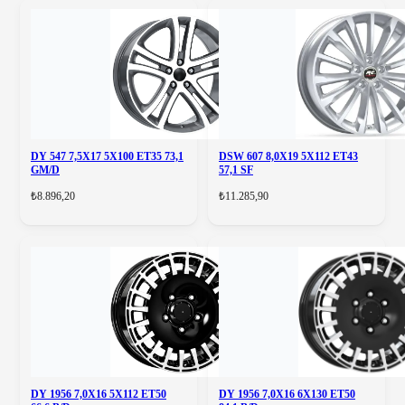
DY 547 7,5X17 5X100 ET35 73,1
DSW 607 8,0X19 5X112 ET43
GM/D
57,1 SF
₺8.896,20
₺11.285,90
DY 1956 7,0X16 5X112 ET50
DY 1956 7,0X16 6X130 ET50