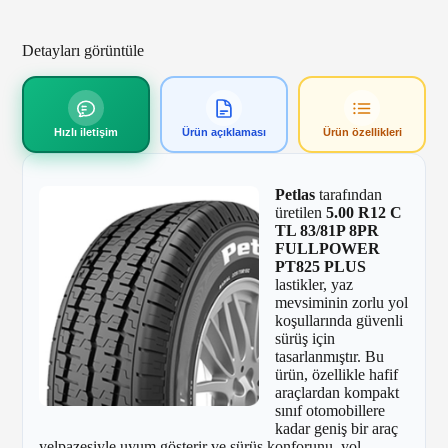
Detayları görüntüle
Hızlı iletişim
Ürün açıklaması
Ürün özellikleri
Petlas
tarafından
üretilen
5.00 R12 C
TL 83/81P 8PR
FULLPOWER
PT825 PLUS
lastikler, yaz
mevsiminin zorlu yol
koşullarında güvenli
sürüş için
tasarlanmıştır. Bu
ürün, özellikle hafif
araçlardan kompakt
sınıf otomobillere
kadar geniş bir araç
yelpazesiyle uyum gösterir ve sürüş konforunu, yol