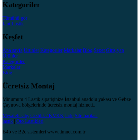
Kategoriler
Tümünü gör
Jant
Lastik
Keşfet
Ana sayfa
Ürünler
Kategoriler
Markalar
Blog
Sepet
Giriş yap
Ürünler
Kategoriler
Markalar
Blog
Ücretsiz Montaj
Minumum 4 Lastik siparişinize İstanbul anadolu yakası ve Gebze -
Çayırova bölgelerinde ücretsiz montaj hizmeti..
Mesafeli satış
Gizlilik / KVKK
İade
Site haritası
lastik
|
Oto Lastikleri
B4b ve B2c sistemleri www.timnet.com.tr