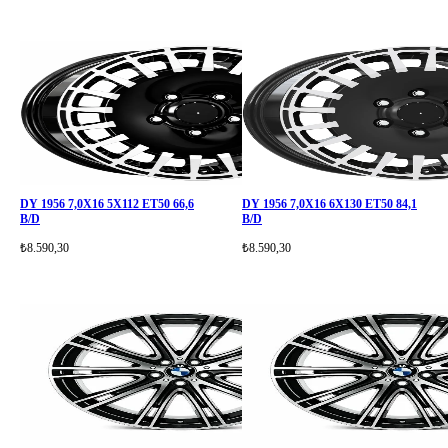
DY 1956 7,0X16 5X112 ET50 66,6
DY 1956 7,0X16 6X130 ET50 84,1
B/D
B/D
₺8.590,30
₺8.590,30