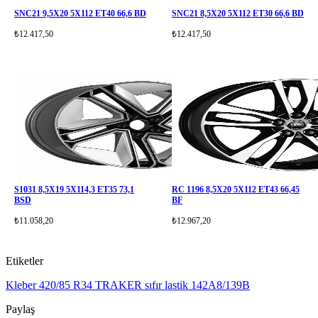
SNC21 9,5X20 5X112 ET40 66,6 BD
SNC21 8,5X20 5X112 ET30 66,6 BD
₺12.417,50
₺12.417,50
S1031 8,5X19 5X114,3 ET35 73,1
RC 1196 8,5X20 5X112 ET43 66,45
BSD
BF
₺11.058,20
₺12.967,20
Etiketler
Kleber 420/85 R34
TRAKER sıfır lastik
142A8/139B
Paylaş