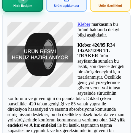
Hızlı iletişim
Ürün açıklaması
Ürün özellikleri
Kleber
markasının bu
ürünü hakkında detaylı
bilgi aşağıdadır.
Kleber 420/85 R34
142A8/139B TL
TRAKER
ürün
sayfasında sunulan bu
lastik, son derece dengeli
bir sürüş deneyimi için
tasarlanmıştır. Özellikle
geniş yol yüzeylerinde
güven veren yol tutuşu
sayesinde sürücünün
konforunu ve güvenliğini ön planda tutar. Dikkat çeken
parsellikle, 420 taban genişliği ve 85 yanak yapısı ile
direksiyon hassasiyeti ve sarsıntı absorbsiyonu konusunda
sürüş hissini destekler; bu da özellikle yüksek hızlarda ve uzun
yol sürüşlerinde konforun korunmasına yardımcı olur.
142 yük
endeksi
ve
A hız endeksi
ile bu lastik, taşıtınızın taşıma
kapasitesine uygunluk ve hız gereksinimlerini güvenli bir