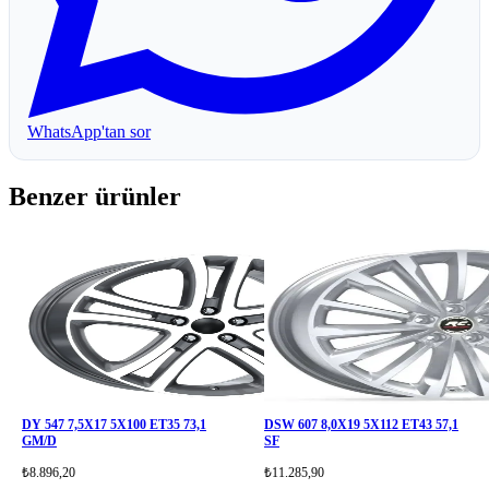
WhatsApp'tan sor
Benzer ürünler
DY 547 7,5X17 5X100 ET35 73,1
DSW 607 8,0X19 5X112 ET43 57,1
GM/D
SF
₺8.896,20
₺11.285,90