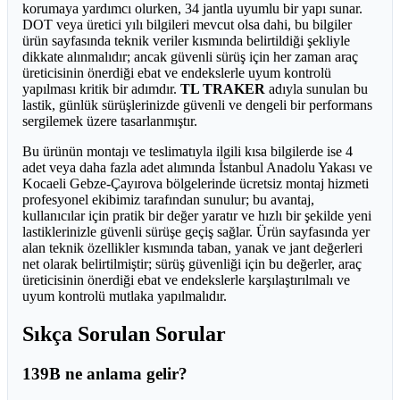
korumaya yardımcı olurken, 34 jantla uyumlu bir yapı sunar.
DOT veya üretici yılı bilgileri mevcut olsa dahi, bu bilgiler
ürün sayfasında teknik veriler kısmında belirtildiği şekliyle
dikkate alınmalıdır; ancak güvenli sürüş için her zaman araç
üreticisinin önerdiği ebat ve endekslerle uyum kontrolü
yapılması kritik bir adımdır.
TL TRAKER
adıyla sunulan bu
lastik, günlük sürüşlerinizde güvenli ve dengeli bir performans
sergilemek üzere tasarlanmıştır.
Bu ürünün montajı ve teslimatıyla ilgili kısa bilgilerde ise 4
adet veya daha fazla adet alımında İstanbul Anadolu Yakası ve
Kocaeli Gebze-Çayırova bölgelerinde ücretsiz montaj hizmeti
profesyonel ekibimiz tarafından sunulur; bu avantaj,
kullanıcılar için pratik bir değer yaratır ve hızlı bir şekilde yeni
lastiklerinizle güvenli sürüşe geçiş sağlar. Ürün sayfasında yer
alan teknik özellikler kısmında taban, yanak ve jant değerleri
net olarak belirtilmiştir; sürüş güvenliği için bu değerler, araç
üreticisinin önerdiği ebat ve endekslerle karşılaştırılmalı ve
uyum kontrolü mutlaka yapılmalıdır.
Sıkça Sorulan Sorular
139B ne anlama gelir?