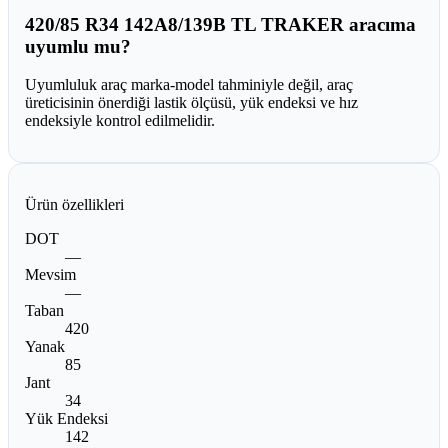
420/85 R34 142A8/139B TL TRAKER aracıma
uyumlu mu?
Uyumluluk araç marka-model tahminiyle değil, araç
üreticisinin önerdiği lastik ölçüsü, yük endeksi ve hız
endeksiyle kontrol edilmelidir.
Ürün özellikleri
DOT
—
Mevsim
—
Taban
420
Yanak
85
Jant
34
Yük Endeksi
142