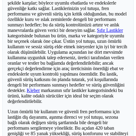
şekilde karşılar; böylece uyumlu ebatlarda ve endekslerle
güvenliğe katkı sağlar. Lastiklerinizin yol tutuşu, fren
performansı ve güvenli sürüş için kritik olduğundan, bu model
özellikle kuru ve ıslak zeminlerde dengeli bir performans
sunmayı hedefler; bu da sürüş kontrolünüzü artırır ve anlık
manevralarda güven verici bir deneyim sağlar.
Sıfır Lastikler
kategorisinde bulunan bu ürün, marka ve kategoriyle uyumlu
bir seçenek olarak öne çıkar. Üstün yol tutuşu, uzun ömürlü
kullanım ve sessiz sürüş elde etmek isteyenler için iyi bir tercih
olarak düşünülebilir. Uygulama açısından ise dört mevsimde
kullanıma uygunluk talep ederseniz, üretici tarafından verilen
oranlar ve testler bu bağlamda değerlendirilebilir; ancak
gerçekçi değerlendirme için araç üreticisinin önerdiği ebat ve
endekslerle uyum kontrolü yapılması önemlidir. Bu lastik,
güvenli sürüş katkısını ön planda tutarak, yol koşullarında
dengeli bir performans sunmayı hedefler ve sürüş güvenliğini
destekler.
Kleber
markasının sıfır lastikler kategorisindeki bu
ürünü, kalite odaklı sürücüler için ideal bir seçim olarak
değerlendirilebilir.
Uzun ömürlü bir kullanım ve güvenli fren performansı için
lastiğin diş dayanımı, aşınma direnci ve yol tutuşu, sezona
bağlı olarak değişen sürüş şartlarında bile dengeli bir
performans sergilemeye yöneliktir. Bu açıdan 420 taban
genişliği ve 85 yanak yüksekliği, sürüş konforunu ve stabiliteyi