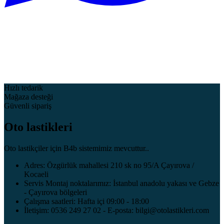
Hızlı tedarik
Mağaza desteği
Güvenli sipariş
Oto lastikleri
Oto lastikçiler için B4b sistemimiz mevcuttur..
Adres: Özgürlük mahallesi 210 sk no 95/A Çayırova /
Kocaeli
Servis Montaj noktalarımız: İstanbul anadolu yakası ve Gebze
- Çayırova bölgeleri
Çalışma saatleri: Hafta içi 09:00 - 18:00
İletişim: 0536 249 27 02 - E-posta: bilgi@otolastikleri.com