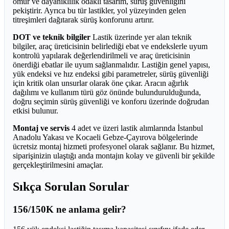
ömür ve dayanıklılık odaklı tasarım, sürüş güvenliğini
pekiştirir. Ayrıca bu tür lastikler, yol yüzeyinden gelen
titreşimleri dağıtarak sürüş konforunu artırır.
DOT ve teknik bilgiler
Lastik üzerinde yer alan teknik
bilgiler, araç üreticisinin belirlediği ebat ve endekslerle uyum
kontrolü yapılarak değerlendirilmeli ve araç üreticisinin
önerdiği ebatlar ile uyum sağlanmalıdır. Lastiğin genel yapısı,
yük endeksi ve hız endeksi gibi parametreler, sürüş güvenliği
için kritik olan unsurlar olarak öne çıkar. Aracın ağırlık
dağılımı ve kullanım türü göz önünde bulundurulduğunda,
doğru seçimin sürüş güvenliği ve konforu üzerinde doğrudan
etkisi bulunur.
Montaj ve servis
4 adet ve üzeri lastik alımlarında İstanbul
Anadolu Yakası ve Kocaeli Gebze-Çayırova bölgelerinde
ücretsiz montaj hizmeti profesyonel olarak sağlanır. Bu hizmet,
siparişinizin ulaştığı anda montajın kolay ve güvenli bir şekilde
gerçekleştirilmesini amaçlar.
Sıkça Sorulan Sorular
156/150K ne anlama gelir?