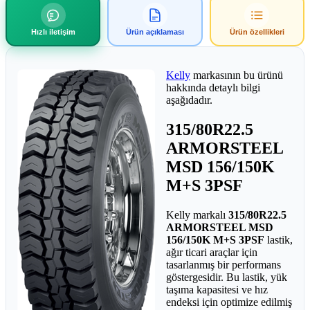
Hızlı iletişim
Ürün açıklaması
Ürün özellikleri
Kelly
markasının bu ürünü
hakkında detaylı bilgi
aşağıdadır.
315/80R22.5
ARMORSTEEL
MSD 156/150K
M+S 3PSF
Kelly markalı
315/80R22.5
ARMORSTEEL MSD
156/150K M+S 3PSF
lastik,
ağır ticari araçlar için
tasarlanmış bir performans
göstergesidir. Bu lastik, yük
taşıma kapasitesi ve hız
endeksi için optimize edilmiş