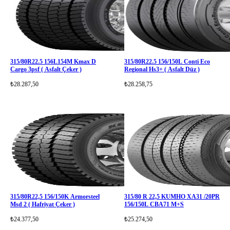
315/80R22.5 156L154M Kmax D
315/80R22.5 156/150L Conti Eco
Cargo 3psf ( Asfalt Çeker )
Regional Hs3+ ( Asfalt Düz )
₺28.287,50
₺28.258,75
315/80R22,5 156/150K Armorsteel
315/80 R 22,5 KUMHO XA31 /20PR
Msd 2 ( Hafriyat Çeker )
156/150L CBA71 M+S
₺24.377,50
₺25.274,50