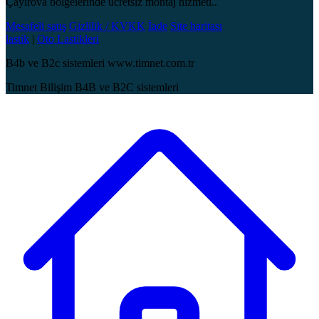
Çayırova bölgelerinde ücretsiz montaj hizmeti..
Mesafeli satış
Gizlilik / KVKK
İade
Site haritası
lastik
|
Oto Lastikleri
B4b ve B2c sistemleri www.timnet.com.tr
Timnet Bilişim B4B ve B2C sistemleri