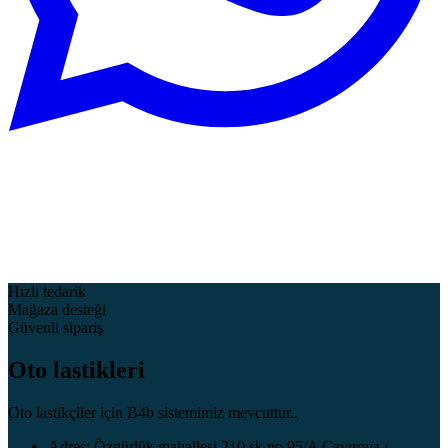
Hızlı tedarik
Mağaza desteği
Güvenli sipariş
Oto lastikleri
Oto lastikçiler için B4b sistemimiz mevcuttur..
Adres: Özgürlük mahallesi 210 sk no 95/A Çayırova /