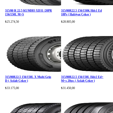
315/80 R 22,5 KUMHO XD31 /20PR
315/80R22.5 156/150K Hdc1 Ed
156/150L M+S
18Pr ( Hafriyat Çeker )
₺25.274,50
₺28.805,00
315/80R22.5 156/150L X Multi Grip
315/80R22.5 156/150L Hdr2 Ed+
D ( Asfalt Çeker )
M+s 20pr. ( Asfalt Çeker )
₺33.175,00
₺31.450,00