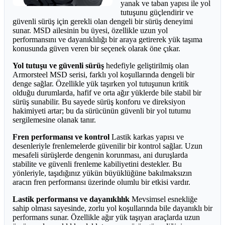
yanak ve taban yapısı ile yol
tutuşunu güçlendirir ve
güvenli sürüş için gerekli olan dengeli bir sürüş deneyimi
sunar. MSD ailesinin bu üyesi, özellikle uzun yol
performansını ve dayanıklılığı bir araya getirerek yük taşıma
konusunda güven veren bir seçenek olarak öne çıkar.
Yol tutuşu ve güvenli sürüş
hedefiyle geliştirilmiş olan
Armorsteel MSD serisi, farklı yol koşullarında dengeli bir
denge sağlar. Özellikle yük taşırken yol tutuşunun kritik
olduğu durumlarda, hafif ve orta ağır yüklerde bile stabil bir
sürüş sunabilir. Bu sayede sürüş konforu ve direksiyon
hakimiyeti artar; bu da sürücünün güvenli bir yol tutumu
sergilemesine olanak tanır.
Fren performansı ve kontrol
Lastik karkas yapısı ve
desenleriyle frenlemelerde güvenilir bir kontrol sağlar. Uzun
mesafeli sürüşlerde dengenin korunması, ani duruşlarda
stabilite ve güvenli frenleme kabiliyetini destekler. Bu
yönleriyle, taşıdığınız yükün büyüklüğüne bakılmaksızın
aracın fren performansı üzerinde olumlu bir etkisi vardır.
Lastik performansı ve dayanıklılık
Mevsimsel esnekliğe
sahip olması sayesinde, zorlu yol koşullarında bile dayanıklı bir
performans sunar. Özellikle ağır yük taşıyan araçlarda uzun