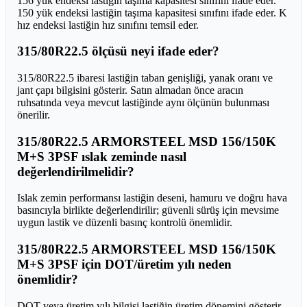
156 yük endeksi lastiğin taşıma kapasitesi sınıfını ifade eder.
150 yük endeksi lastiğin taşıma kapasitesi sınıfını ifade eder. K
hız endeksi lastiğin hız sınıfını temsil eder.
315/80R22.5 ölçüsü neyi ifade eder?
315/80R22.5 ibaresi lastiğin taban genişliği, yanak oranı ve
jant çapı bilgisini gösterir. Satın almadan önce aracın
ruhsatında veya mevcut lastiğinde aynı ölçünün bulunması
önerilir.
315/80R22.5 ARMORSTEEL MSD 156/150K
M+S 3PSF ıslak zeminde nasıl
değerlendirilmelidir?
Islak zemin performansı lastiğin deseni, hamuru ve doğru hava
basıncıyla birlikte değerlendirilir; güvenli sürüş için mevsime
uygun lastik ve düzenli basınç kontrolü önemlidir.
315/80R22.5 ARMORSTEEL MSD 156/150K
M+S 3PSF için DOT/üretim yılı neden
önemlidir?
DOT veya üretim yılı bilgisi lastiğin üretim dönemini gösterir.