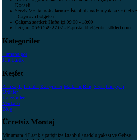
Kocaeli
Servis Montaj noktalarımız: İstanbul anadolu yakası ve Gebze
- Çayırova bölgeleri
Çalışma saatleri: Hafta içi 09:00 - 18:00
İletişim: 0536 249 27 02 - E-posta: bilgi@otolastikleri.com
Kategoriler
Tümünü gör
Jant
Lastik
Keşfet
Ana sayfa
Ürünler
Kategoriler
Markalar
Blog
Sepet
Giriş yap
Ürünler
Kategoriler
Markalar
Blog
Ücretsiz Montaj
Minumum 4 Lastik siparişinize İstanbul anadolu yakası ve Gebze -