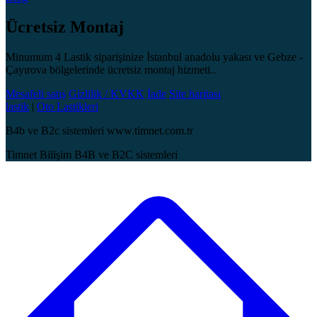
Ücretsiz Montaj
Minumum 4 Lastik siparişinize İstanbul anadolu yakası ve Gebze -
Çayırova bölgelerinde ücretsiz montaj hizmeti..
Mesafeli satış
Gizlilik / KVKK
İade
Site haritası
lastik
|
Oto Lastikleri
B4b ve B2c sistemleri www.timnet.com.tr
Timnet Bilişim B4B ve B2C sistemleri