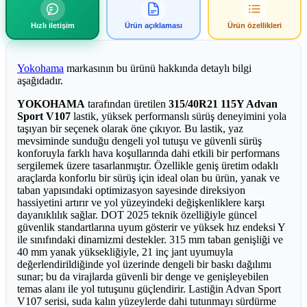
Hızlı iletişim
Ürün açıklaması
Ürün özellikleri
Yokohama
markasının bu ürünü hakkında detaylı bilgi
aşağıdadır.
YOKOHAMA
tarafından üretilen
315/40R21 115Y Advan
Sport V107
lastik, yüksek performanslı sürüş deneyimini yola
taşıyan bir seçenek olarak öne çıkıyor. Bu lastik, yaz
mevsiminde sunduğu dengeli yol tutuşu ve güvenli sürüş
konforuyla farklı hava koşullarında dahi etkili bir performans
sergilemek üzere tasarlanmıştır. Özellikle geniş üretim odaklı
araçlarda konforlu bir sürüş için ideal olan bu ürün, yanak ve
taban yapısındaki optimizasyon sayesinde direksiyon
hassiyetini artırır ve yol yüzeyindeki değişkenliklere karşı
dayanıklılık sağlar. DOT 2025 teknik özelliğiyle güncel
güvenlik standartlarına uyum gösterir ve yüksek hız endeksi Y
ile sınıfındaki dinamizmi destekler. 315 mm taban genişliği ve
40 mm yanak yüksekliğiyle, 21 inç jant uyumuyla
değerlendirildiğinde yol üzerinde dengeli bir baskı dağılımı
sunar; bu da virajlarda güvenli bir denge ve genişleyebilen
temas alanı ile yol tutuşunu güçlendirir. Lastiğin Advan Sport
V107 serisi, suda kalın yüzeylerde dahi tutunmayı sürdürme