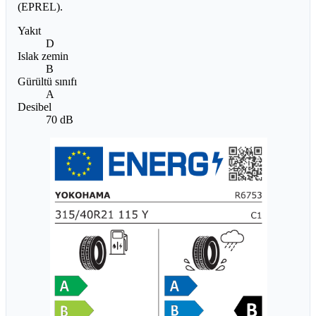
(EPREL).
Yakıt
D
Islak zemin
B
Gürültü sınıfı
A
Desibel
70 dB