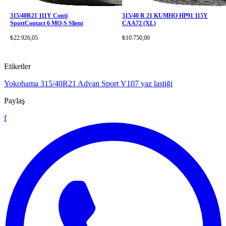
315/40R21 111Y Conti
315/40 R 21 KUMHO HP91 115Y
SportContact 6 MO-S Slient
CAA72 (XL)
₺22.926,05
₺10.750,00
Etiketler
Yokohama 315/40R21
Advan Sport V107
yaz lastiği
Paylaş
f