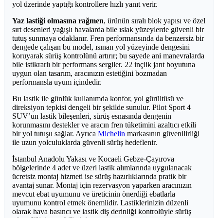
yol üzerinde yaptığı kontrollere hızlı yanıt verir.
Yaz lastiği olmasına rağmen
, ürünün sıralı blok yapısı ve özel
sırt desenleri yağışlı havalarda bile ıslak yüzeylerde güvenli bir
tutuş sunmaya odaklanır. Fren performansında da benzersiz bir
dengede çalışan bu model, ısınan yol yüzeyinde dengesini
koruyarak sürüş kontrolünü artırır; bu sayede ani manevralarda
bile istikrarlı bir performans sergiler. 22 inçlik jant boyutuna
uygun olan tasarım, aracınızın estetiğini bozmadan
performansla uyum içindedir.
Bu lastik ile günlük kullanımda konfor, yol gürültüsü ve
direksiyon tepkisi dengeli bir şekilde sunulur. Pilot Sport 4
SUV’un lastik bileşenleri, sürüş esnasında dengenin
korunmasını destekler ve aracın fren tüketimini azaltıcı etkili
bir yol tutuşu sağlar. Ayrıca
Michelin
markasının güvenilirliği
ile uzun yolculuklarda güvenli sürüş hedeflenir.
İstanbul Anadolu Yakası ve Kocaeli Gebze-Çayırova
bölgelerinde 4 adet ve üzeri lastik alımlarında uygulanacak
ücretsiz montaj hizmeti ise sürüş hazırlıklarında pratik bir
avantaj sunar. Montaj için rezervasyon yaparken aracınızın
mevcut ebat uyumunu ve üreticinin önerdiği ebatlarla
uyumunu kontrol etmek önemlidir. Lastiklerinizin düzenli
olarak hava basıncı ve lastik diş derinliği kontrolüyle sürüş