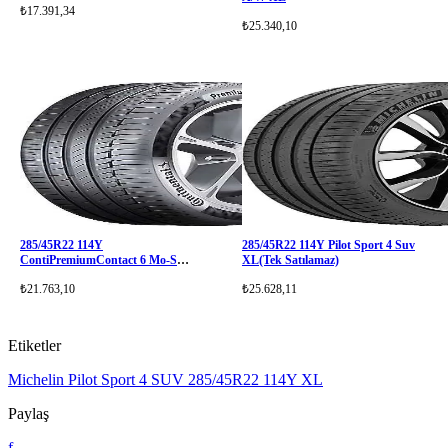
₺17.391,34
₺25.340,10
285/45R22 114Y
285/45R22 114Y Pilot Sport 4 Suv
ContiPremiumContact 6 Mo-S
XL(Tek Satılamaz)
Silent
₺21.763,10
₺25.628,11
Etiketler
Michelin Pilot Sport 4 SUV
285/45R22
114Y XL
Paylaş
f