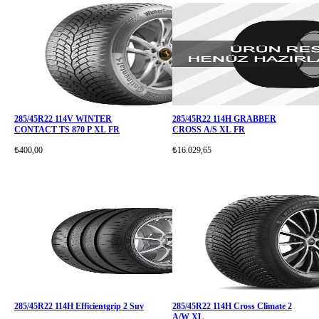
285/45R22 114V WINTER
285/45R22 114H GRABBER
CONTACT TS 870 P XL FR
CROSS A/S XL FR
₺400,00
₺16.029,65
285/45R22 114H Efficientgrip 2 Suv
285/45R22 114H Cross Climate 2
A/W XL