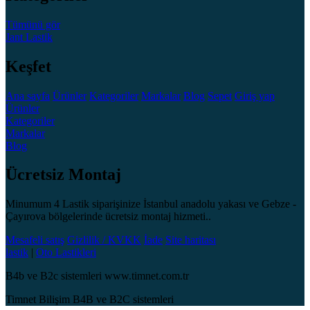
Tümünü gör
Jant
Lastik
Keşfet
Ana sayfa
Ürünler
Kategoriler
Markalar
Blog
Sepet
Giriş yap
Ürünler
Kategoriler
Markalar
Blog
Ücretsiz Montaj
Minumum 4 Lastik siparişinize İstanbul anadolu yakası ve Gebze -
Çayırova bölgelerinde ücretsiz montaj hizmeti..
Mesafeli satış
Gizlilik / KVKK
İade
Site haritası
lastik
|
Oto Lastikleri
B4b ve B2c sistemleri www.timnet.com.tr
Timnet Bilişim B4B ve B2C sistemleri