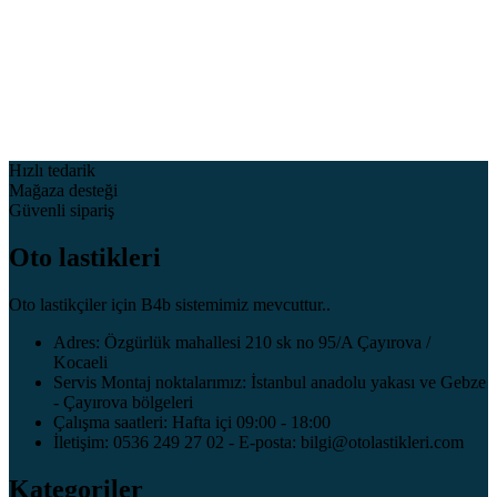
Hızlı tedarik
Mağaza desteği
Güvenli sipariş
Oto lastikleri
Oto lastikçiler için B4b sistemimiz mevcuttur..
Adres: Özgürlük mahallesi 210 sk no 95/A Çayırova /
Kocaeli
Servis Montaj noktalarımız: İstanbul anadolu yakası ve Gebze
- Çayırova bölgeleri
Çalışma saatleri: Hafta içi 09:00 - 18:00
İletişim: 0536 249 27 02 - E-posta: bilgi@otolastikleri.com
Kategoriler