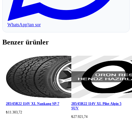
WhatsApp'tan sor
Benzer ürünler
285/45R22 114V XL Nankang SP-7
285/45R22 114V XL Pilot Alpin 5
SUV
₺11.303,72
₺27.921,74