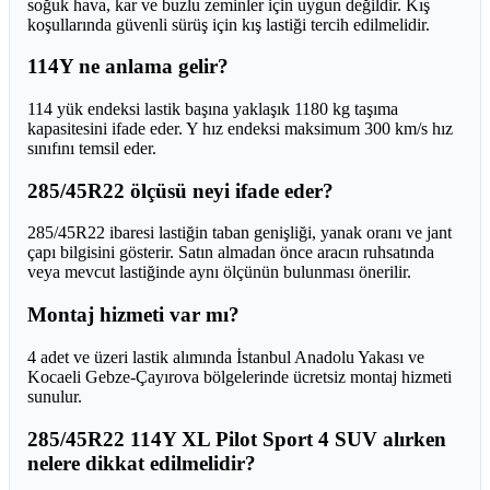
soğuk hava, kar ve buzlu zeminler için uygun değildir. Kış
koşullarında güvenli sürüş için kış lastiği tercih edilmelidir.
114Y ne anlama gelir?
114 yük endeksi lastik başına yaklaşık 1180 kg taşıma
kapasitesini ifade eder. Y hız endeksi maksimum 300 km/s hız
sınıfını temsil eder.
285/45R22 ölçüsü neyi ifade eder?
285/45R22 ibaresi lastiğin taban genişliği, yanak oranı ve jant
çapı bilgisini gösterir. Satın almadan önce aracın ruhsatında
veya mevcut lastiğinde aynı ölçünün bulunması önerilir.
Montaj hizmeti var mı?
4 adet ve üzeri lastik alımında İstanbul Anadolu Yakası ve
Kocaeli Gebze-Çayırova bölgelerinde ücretsiz montaj hizmeti
sunulur.
285/45R22 114Y XL Pilot Sport 4 SUV alırken
nelere dikkat edilmelidir?