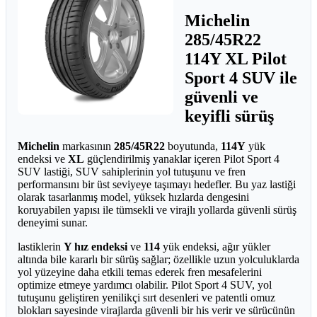
Michelin
285/45R22
114Y XL Pilot
Sport 4 SUV ile
güvenli ve
keyifli sürüş
Michelin
markasının
285/45R22
boyutunda,
114Y
yük
endeksi ve
XL
güçlendirilmiş yanaklar içeren Pilot Sport 4
SUV lastiği, SUV sahiplerinin yol tutuşunu ve fren
performansını bir üst seviyeye taşımayı hedefler. Bu yaz lastiği
olarak tasarlanmış model, yüksek hızlarda dengesini
koruyabilen yapısı ile tümsekli ve virajlı yollarda güvenli sürüş
deneyimi sunar.
lastiklerin
Y hız endeksi
ve
114
yük endeksi, ağır yükler
altında bile kararlı bir sürüş sağlar; özellikle uzun yolculuklarda
yol yüzeyine daha etkili temas ederek fren mesafelerini
optimize etmeye yardımcı olabilir. Pilot Sport 4 SUV, yol
tutuşunu geliştiren yenilikçi sırt desenleri ve patentli omuz
blokları sayesinde virajlarda güvenli bir his verir ve sürücünün