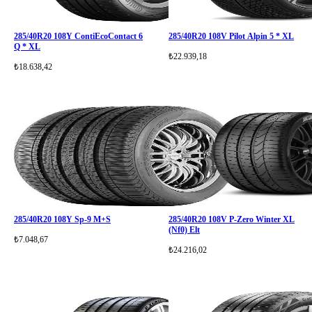
285/40R20 108Y ContiEcoContact 6
285/40R20 108V Pilot Alpin 5 * XL
Q * XL
₺22.939,18
₺18.638,42
285/40R20 108Y Sp-9 M+S
285/40R20 108V P-Zero Winter XL
(Nf0) Elt
₺7.048,67
₺24.216,02