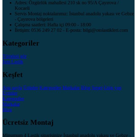
Adres: Özgürlük mahallesi 210 sk no 95/A Çayırova /
Kocaeli
Servis Montaj noktalarımız: İstanbul anadolu yakası ve Gebze
- Çayırova bölgeleri
Çalışma saatleri: Hafta içi 09:00 - 18:00
İletişim: 0536 249 27 02 - E-posta: bilgi@otolastikleri.com
Kategoriler
Tümünü gör
Jant
Lastik
Keşfet
Ana sayfa
Ürünler
Kategoriler
Markalar
Blog
Sepet
Giriş yap
Ürünler
Kategoriler
Markalar
Blog
Ücretsiz Montaj
Minumum 4 Lastik siparişinize İstanbul anadolu yakası ve Gebze -