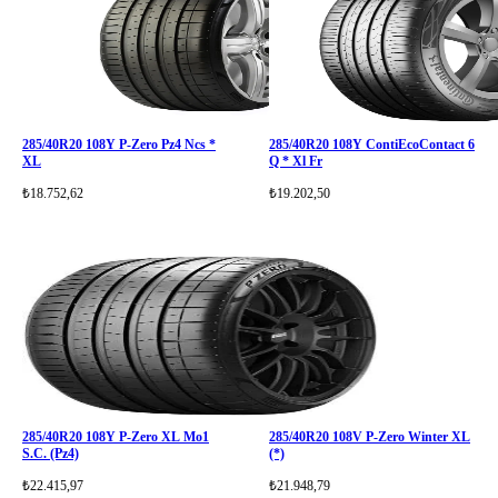
285/40R20 108Y P-Zero Pz4 Ncs *
285/40R20 108Y ContiEcoContact 6
XL
Q * Xl Fr
₺18.752,62
₺19.202,50
285/40R20 108Y P-Zero XL Mo1
285/40R20 108V P-Zero Winter XL
S.C. (Pz4)
(*)
₺22.415,97
₺21.948,79