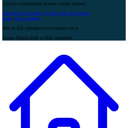
Çayırova bölgelerinde ücretsiz montaj hizmeti..
Mesafeli satış
Gizlilik / KVKK
İade
Site haritası
lastik
|
Oto Lastikleri
B4b ve B2c sistemleri www.timnet.com.tr
Timnet Bilişim B4B ve B2C sistemleri