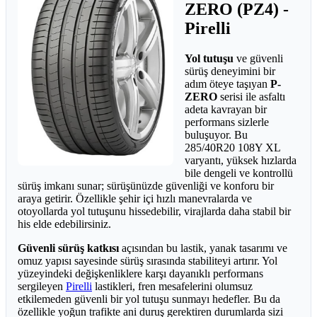
ZERO (PZ4) -
Pirelli
Yol tutuşu
ve güvenli
sürüş deneyimini bir
adım öteye taşıyan
P-
ZERO
serisi ile asfaltı
adeta kavrayan bir
performans sizlerle
buluşuyor. Bu
285/40R20 108Y XL
varyantı, yüksek hızlarda
bile dengeli ve kontrollü
sürüş imkanı sunar; sürüşünüzde güvenliği ve konforu bir
araya getirir. Özellikle şehir içi hızlı manevralarda ve
otoyollarda yol tutuşunu hissedebilir, virajlarda daha stabil bir
his elde edebilirsiniz.
Güvenli sürüş katkısı
açısından bu lastik, yanak tasarımı ve
omuz yapısı sayesinde sürüş sırasında stabiliteyi artırır. Yol
yüzeyindeki değişkenliklere karşı dayanıklı performans
sergileyen
Pirelli
lastikleri, fren mesafelerini olumsuz
etkilemeden güvenli bir yol tutuşu sunmayı hedefler. Bu da
özellikle yoğun trafikte ani duruş gerektiren durumlarda sizi