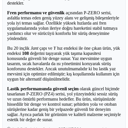
destekler.
Fren performansı ve güvenlik
açısından P-ZERO serisi,
asfaltla temas eden geniş yüzey alanı ve gelişmiş bileşenleriyle
yola iyi temas sağlar. Özellikle yüksek hızlarda ani fren
uygulamalarında yolun ileriye doğru hareketini stabil tutmaya
yardımcı olur ve sürücüyü konforlu bir sürüş deneyimine
yönlendirir.
Bu 20 inçlik
Jant
çapı ve
Y
hız endeksi ile öne çıkan ürün, yük
endeksi
108
değerini taşıyarak yük taşıma kapasitesi
konusunda güvenli bir denge sunar. Yaz mevsimine uygun
tasarım, sıcak havalarda da ısı yönetimini koruyarak sürüş
konforunu destekler. Ancak unutulmamalıdır ki bu lastik yaz
mevsimi için optimize edilmiştir; kış koşullarında kullanım için
uygun bir alternatif düşünülmelidir.
Lastik performansında güvenli seçim
olarak güncel biçimde
tasarlanan P-ZERO (PZ4) serisi, yol yüzeyindeki sessiz sürüş
ve uzun ömürlü performansı hedefler. Bu ürün, sürüşünüzde
hissedilir bir denge ve kontrol sunar; şehirden yola ve otoban
sürüşlerine kadar geniş bir yelpazede güvenli bir deneyim
sağlar. Ayrıca parlak bir görünüm ve kaliteli malzeme seçimiyle
estetik bir değer de sunar.