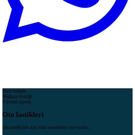
Hızlı tedarik
Mağaza desteği
Güvenli sipariş
Oto lastikleri
Oto lastikçiler için B4b sistemimiz mevcuttur..