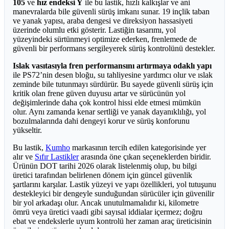
105
ve
hız endeksi Y
ile bu lastik, hızlı kalkışlar ve ani
manevralarda bile güvenli sürüş imkanı sunar. 19 inçlik taban
ve yanak yapısı, araba dengesi ve direksiyon hassasiyeti
üzerinde olumlu etki gösterir. Lastiğin tasarımı, yol
yüzeyindeki sürtünmeyi optimize ederken, frenlemede de
güvenli bir performans sergileyerek sürüş kontrolünü destekler.
Islak vasıtasıyla fren performansını artırmaya odaklı yapı
ile PS72’nin desen bloğu, su tahliyesine yardımcı olur ve ıslak
zeminde bile tutunmayı sürdürür. Bu sayede güvenli sürüş için
kritik olan frene güven duyusu artar ve sürücünün yol
değişimlerinde daha çok kontrol hissi elde etmesi mümkün
olur. Aynı zamanda kenar sertliği ve yanak dayanıklılığı, yol
bozulmalarında dahi dengeyi korur ve sürüş konforunu
yükseltir.
Bu lastik,
Kumho
markasının tercih edilen kategorisinde yer
alır ve
Sıfır Lastikler
arasında öne çıkan seçeneklerden biridir.
Ürünün DOT tarihi 2026 olarak listelenmiş olup, bu bilgi
üretici tarafından belirlenen dönem için güncel güvenlik
şartlarını karşılar. Lastik yüzeyi ve yapı özellikleri, yol tutuşunu
destekleyici bir dengeyle sunduğundan sürücüler için güvenilir
bir yol arkadaşı olur. Ancak unutulmamalıdır ki, kilometre
ömrü veya üretici vaadi gibi sayısal iddialar içermez; doğru
ebat ve endekslerle uyum kontrolü her zaman araç üreticisinin