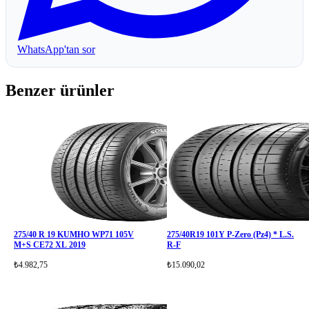
WhatsApp'tan sor
Benzer ürünler
275/40 R 19 KUMHO WP71 105V
275/40R19 101Y P-Zero (Pz4) * L.S.
M+S CE72 XL 2019
R-F
₺4.982,75
₺15.090,02