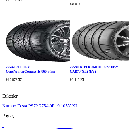
₺400,00
275/40R19 105V
275/40 R 19 KUMHO PS72 105Y
ContiWinterContact Ts 860 S Ssr
CAB73(XL) (EV)
XL
₺19.878,57
₺9.410,25
Etiketler
Kumho Ecsta PS72
275/40R19
105Y XL
Paylaş
f