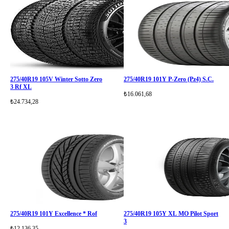
275/40R19 105V Winter Sotto Zero
275/40R19 101Y P-Zero (Pz4) S.C.
3 Rf XL
₺16.061,68
₺24.734,28
275/40R19 101Y Excellence * Rof
275/40R19 105Y XL MO Pilot Sport
3
₺12.136,35