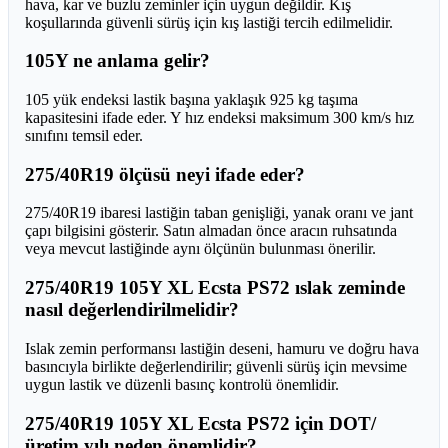
hava, kar ve buzlu zeminler için uygun değildir. Kış
koşullarında güvenli sürüş için kış lastiği tercih edilmelidir.
105Y ne anlama gelir?
105 yük endeksi lastik başına yaklaşık 925 kg taşıma
kapasitesini ifade eder. Y hız endeksi maksimum 300 km/s hız
sınıfını temsil eder.
275/40R19 ölçüsü neyi ifade eder?
275/40R19 ibaresi lastiğin taban genişliği, yanak oranı ve jant
çapı bilgisini gösterir. Satın almadan önce aracın ruhsatında
veya mevcut lastiğinde aynı ölçünün bulunması önerilir.
275/40R19 105Y XL Ecsta PS72 ıslak zeminde
nasıl değerlendirilmelidir?
Islak zemin performansı lastiğin deseni, hamuru ve doğru hava
basıncıyla birlikte değerlendirilir; güvenli sürüş için mevsime
uygun lastik ve düzenli basınç kontrolü önemlidir.
275/40R19 105Y XL Ecsta PS72 için DOT/
üretim yılı neden önemlidir?