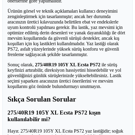
önerilerine göre yapılmalıdır.
Ürünün görsel ve teknik açıklamaları kullanıcı deneyimini
zenginleştirmek için tasarlanmıştır; ancak her durumda
aracınızın üretici kılavuzunda belirtilen ebat ve endekslerle
uyum kontrolü yapılması gerekir. Bu lastik, yaz mevsimi için
optimize edilmiş derin desenleri ve yanak dayanıklılığı ile dört
mevsim koşullarında da güvenli sürüşü destekler, ancak kış
koşulları için kış lastikleri kullanılmalıdır. Yaz lastiği olarak
PS72, asfalt yüzeylerinde yüksek sürüş konforu ve güvenli
frenleme sağlayacak şekilde tasarlanmıştır.
Sonuç olarak,
275/40R19 105Y XL Ecsta PS72
ile sürüş
keyfinizi artırabilir, direksiyon hassiyetini hissedebilir ve yol
güvenliğinizi günlük sürüşlerinizde yükseltebilirsiniz. Lastik
seçimi yaparken aracınızın üretici önerilerini ve mevsim
koşullarını göz önünde bulundurmayı unutmayın.
Sıkça Sorulan Sorular
275/40R19 105Y XL Ecsta PS72 kışın
kullanılabilir mi?
Hayır. 275/40R19 105Y XL Ecsta PS72 yaz lastiğidir; soğuk