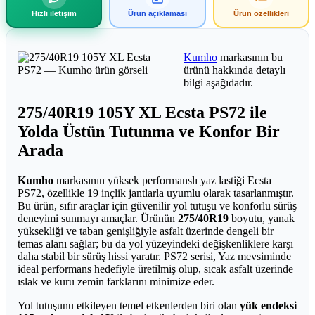
Hızlı iletişim
Ürün açıklaması
Ürün özellikleri
Kumho
markasının bu
ürünü hakkında detaylı
bilgi aşağıdadır.
275/40R19 105Y XL Ecsta PS72 ile
Yolda Üstün Tutunma ve Konfor Bir
Arada
Kumho
markasının yüksek performanslı yaz lastiği Ecsta
PS72, özellikle 19 inçlik jantlarla uyumlu olarak tasarlanmıştır.
Bu ürün, sıfır araçlar için güvenilir yol tutuşu ve konforlu sürüş
deneyimi sunmayı amaçlar. Ürünün
275/40R19
boyutu, yanak
yüksekliği ve taban genişliğiyle asfalt üzerinde dengeli bir
temas alanı sağlar; bu da yol yüzeyindeki değişkenliklere karşı
daha stabil bir sürüş hissi yaratır. PS72 serisi, Yaz mevsiminde
ideal performans hedefiyle üretilmiş olup, sıcak asfalt üzerinde
ıslak ve kuru zemin farklarını minimize eder.
Yol tutuşunu etkileyen temel etkenlerden biri olan
yük endeksi