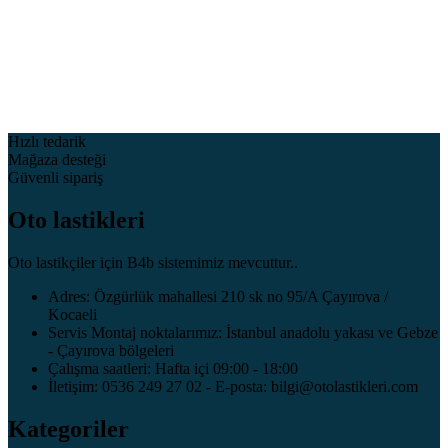
Hızlı tedarik
Mağaza desteği
Güvenli sipariş
Oto lastikleri
Oto lastikçiler için B4b sistemimiz mevcuttur..
Adres: Özgürlük mahallesi 210 sk no 95/A Çayırova /
Kocaeli
Servis Montaj noktalarımız: İstanbul anadolu yakası ve Gebze
- Çayırova bölgeleri
Çalışma saatleri: Hafta içi 09:00 - 18:00
İletişim: 0536 249 27 02 - E-posta: bilgi@otolastikleri.com
Kategoriler