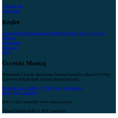
Tümünü gör
Jant
Lastik
Keşfet
Ana sayfa
Ürünler
Kategoriler
Markalar
Blog
Sepet
Giriş yap
Ürünler
Kategoriler
Markalar
Blog
Ücretsiz Montaj
Minumum 4 Lastik siparişinize İstanbul anadolu yakası ve Gebze -
Çayırova bölgelerinde ücretsiz montaj hizmeti..
Mesafeli satış
Gizlilik / KVKK
İade
Site haritası
lastik
|
Oto Lastikleri
B4b ve B2c sistemleri www.timnet.com.tr
Timnet Bilişim B4B ve B2C sistemleri