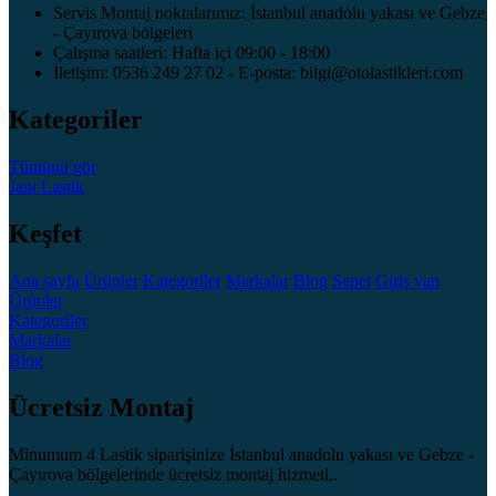
Servis Montaj noktalarımız: İstanbul anadolu yakası ve Gebze
- Çayırova bölgeleri
Çalışma saatleri: Hafta içi 09:00 - 18:00
İletişim: 0536 249 27 02 - E-posta: bilgi@otolastikleri.com
Kategoriler
Tümünü gör
Jant
Lastik
Keşfet
Ana sayfa
Ürünler
Kategoriler
Markalar
Blog
Sepet
Giriş yap
Ürünler
Kategoriler
Markalar
Blog
Ücretsiz Montaj
Minumum 4 Lastik siparişinize İstanbul anadolu yakası ve Gebze -
Çayırova bölgelerinde ücretsiz montaj hizmeti..