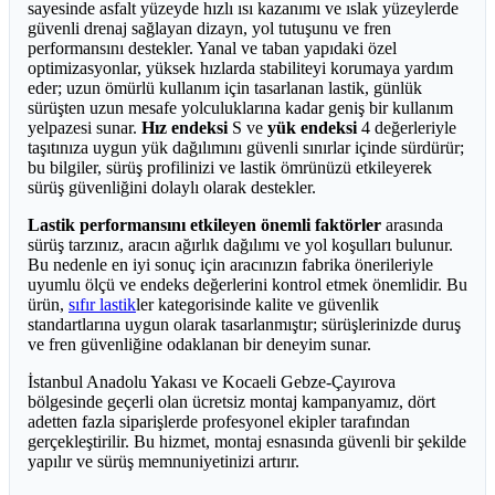
sayesinde asfalt yüzeyde hızlı ısı kazanımı ve ıslak yüzeylerde
güvenli drenaj sağlayan dizayn, yol tutuşunu ve fren
performansını destekler. Yanal ve taban yapıdaki özel
optimizasyonlar, yüksek hızlarda stabiliteyi korumaya yardım
eder; uzun ömürlü kullanım için tasarlanan lastik, günlük
sürüşten uzun mesafe yolculuklarına kadar geniş bir kullanım
yelpazesi sunar.
Hız endeksi
S ve
yük endeksi
4 değerleriyle
taşıtınıza uygun yük dağılımını güvenli sınırlar içinde sürdürür;
bu bilgiler, sürüş profilinizi ve lastik ömrünüzü etkileyerek
sürüş güvenliğini dolaylı olarak destekler.
Lastik performansını etkileyen önemli faktörler
arasında
sürüş tarzınız, aracın ağırlık dağılımı ve yol koşulları bulunur.
Bu nedenle en iyi sonuç için aracınızın fabrika önerileriyle
uyumlu ölçü ve endeks değerlerini kontrol etmek önemlidir. Bu
ürün,
sıfır lastik
ler kategorisinde kalite ve güvenlik
standartlarına uygun olarak tasarlanmıştır; sürüşlerinizde duruş
ve fren güvenliğine odaklanan bir deneyim sunar.
İstanbul Anadolu Yakası ve Kocaeli Gebze-Çayırova
bölgesinde geçerli olan ücretsiz montaj kampanyamız, dört
adetten fazla siparişlerde profesyonel ekipler tarafından
gerçekleştirilir. Bu hizmet, montaj esnasında güvenli bir şekilde
yapılır ve sürüş memnuniyetinizi artırır.