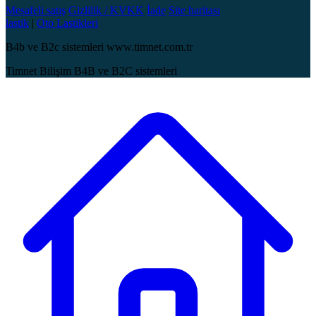
Mesafeli satış
Gizlilik / KVKK
İade
Site haritası
lastik
|
Oto Lastikleri
B4b ve B2c sistemleri www.timnet.com.tr
Timnet Bilişim B4B ve B2C sistemleri