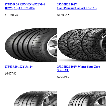
275/35 R 20 KUMHO WP72/M+S
275/35R20 102Y
102W (XL) CCB73 2024
ContiPremiumContact 6 Ssr XL
₺10.801,75
₺17.902,28
275/35R20 102Y As-2+
275/35R20 102V Winter Sotto Zero
3 R-F XL
₺6.057,90
₺25.619,50