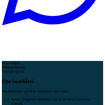
Hızlı tedarik
Mağaza desteği
Güvenli sipariş
Oto lastikleri
Oto lastikçiler için B4b sistemimiz mevcuttur..
Adres: Özgürlük mahallesi 210 sk no 95/A Çayırova /
Kocaeli