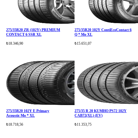
275/35R20 ZR (102Y) PREMIUM
275/35R20 102Y ContiEcoContact 6
CONTACT 6 SSR XL
Q * Mo XL
₺18.346,90
₺15.651,07
275/35R20 102Y E Primacy
275/35 R 20 KUMHO PS72 102Y
Acoustic Mo * XL
CAB72(XL) (EV)
₺18.718,56
₺11.353,75