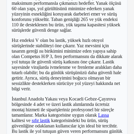
maksimum performansla çıkmanızı hedefler. Yanak ölçüsü
60 olan yapı, yol gürültüsünü minimize ederken yanak
yüzeyinin esnekliğini koruyarak darbeleri emer ve sürüş
konforunu yükseltir. Taban genişliği 265 ve yük endeksi
110 ile desteklenen bu ürün, yük taşıma kapasitesi yüksek
sürüşlerde güvenli denge sağlar.
Hız endeksi V olan bu lastik, yüksek hızlı otoyol
sürüşlerinde stabiliteyi öne çıkarır. Yaz mevsimi için
tasarım gereği ısı birikimini minimize eden yapıya sahip
olan Competus H/P 3, fren performansını da dikkate alarak
yol tutuşu ile güvenli sürüş katkısını öne çıkarır. Lastik
sayesinde virajlarda ivmelenme ve frenleme aralıkları daha
tutarlı olabilir; bu da günlük sürüşünüzü daha güvenli hale
getirir. Ayrıca, sürüş deneyimini boğucu olmayan bir
sessizlikte desteklerken sürücüye yol yüzeyi hakkında net
bilgi verir.
İstanbul Anadolu Yakası veya Kocaeli Gebze-Çayırova
bölgesinde 4 adet ve üzeri lastik alımlarında ücretsiz
montaj hizmeti ile siparişleriniz profesyonel bir süreçle
tamamlanır. Marka kategorisine uygun olarak
Lassa
kalitesi ve
sıfır lastik
kategorisindeki bu ürün, sürüş
güvenliğine odaklanan kullanıcılar için ideal bir tercihtir.
Bu lastik ile yol tutuşun güven veren performansını günlük