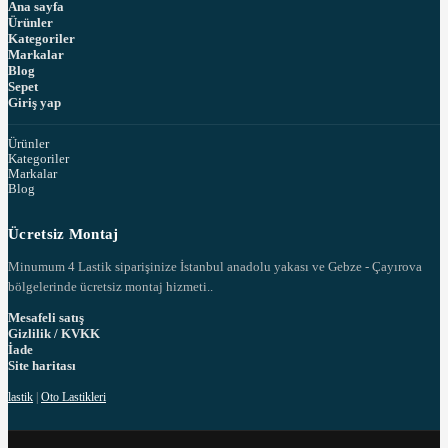
Ana sayfa
Ürünler
Kategoriler
Markalar
Blog
Sepet
Giriş yap
Ürünler
Kategoriler
Markalar
Blog
Ücretsiz Montaj
Minumum 4 Lastik siparişinize İstanbul anadolu yakası ve Gebze - Çayırova
bölgelerinde ücretsiz montaj hizmeti..
Mesafeli satış
Gizlilik / KVKK
İade
Site haritası
lastik
|
Oto Lastikleri