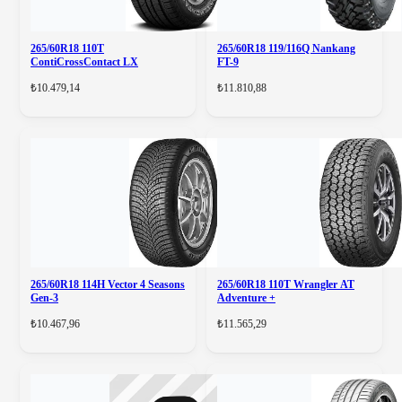
265/60R18 110T
265/60R18 119/116Q Nankang
ContiCrossContact LX
FT-9
₺10.479,14
₺11.810,88
265/60R18 114H Vector 4 Seasons
265/60R18 110T Wrangler AT
Gen-3
Adventure +
₺10.467,96
₺11.565,29