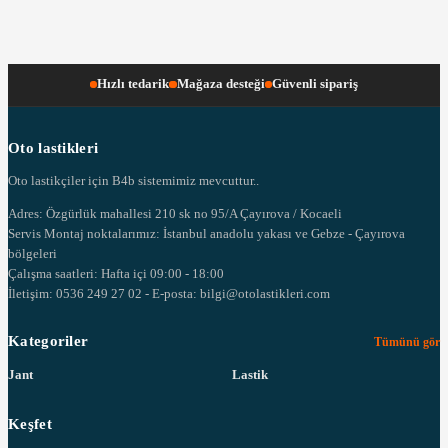
Hızlı tedarik
Mağaza desteği
Güvenli sipariş
Oto lastikleri
Oto lastikçiler için B4b sistemimiz mevcuttur..
Adres: Özgürlük mahallesi 210 sk no 95/A Çayırova / Kocaeli
Servis Montaj noktalarımız: İstanbul anadolu yakası ve Gebze - Çayırova
bölgeleri
Çalışma saatleri: Hafta içi 09:00 - 18:00
İletişim: 0536 249 27 02 - E-posta: bilgi@otolastikleri.com
Kategoriler
Tümünü gör
Jant
Lastik
Keşfet