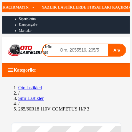
AÇIRMAYIN.
•
YAZLIK LASTIKLERDE FIRSATLARI KAÇIRMAYIN
Siparişlerim
Kampanyalar
Markalar
Ürün
Ara
ara
Kategoriler
Oto lastikleri
/
Sıfır Lastikler
/
265/60R18 110V COMPETUS H/P 3