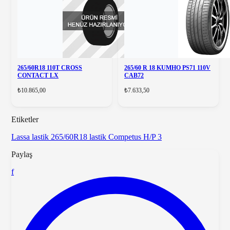
265/60R18 110T CROSS
265/60 R 18 KUMHO PS71 110V
CONTACT LX
CAB72
₺10.865,00
₺7.633,50
Etiketler
Lassa lastik
265/60R18 lastik
Competus H/P 3
Paylaş
f