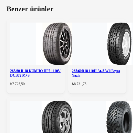
Benzer ürünler
265/60 R 18 KUMHO HP71 110V
265/60R18 110H At-5 Wll Beyaz
DCB72 M+S
Yazılı
₺7.725,50
₺8.731,75