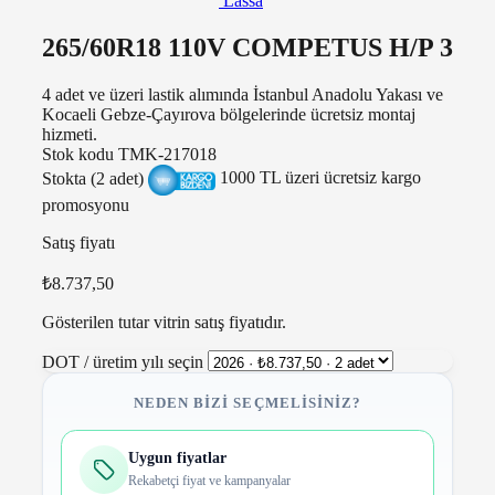
Lassa
265/60R18 110V COMPETUS H/P 3
4 adet ve üzeri lastik alımında İstanbul Anadolu Yakası ve
Kocaeli Gebze-Çayırova bölgelerinde ücretsiz montaj
hizmeti.
Stok kodu
TMK-217018
Stokta (2 adet)
1000 TL üzeri ücretsiz kargo
promosyonu
Satış fiyatı
₺8.737,50
Gösterilen tutar vitrin satış fiyatıdır.
DOT / üretim yılı seçin
NEDEN BIZI SEÇMELISINIZ?
Uygun fiyatlar
Rekabetçi fiyat ve kampanyalar