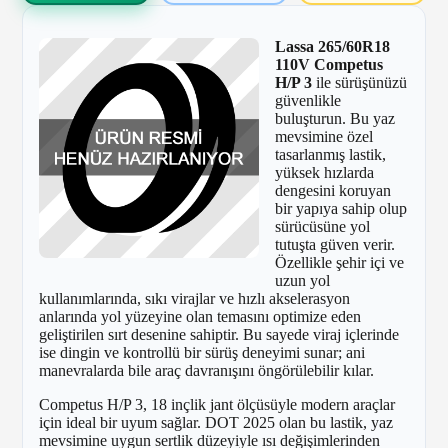
Lassa 265/60R18
110V Competus
H/P 3
ile sürüşünüzü
güvenlikle
buluşturun. Bu yaz
mevsimine özel
tasarlanmış lastik,
yüksek hızlarda
dengesini koruyan
bir yapıya sahip olup
sürücüsüne yol
tutuşta güven verir.
Özellikle şehir içi ve
uzun yol
kullanımlarında, sıkı virajlar ve hızlı akselerasyon
anlarında yol yüzeyine olan temasını optimize eden
geliştirilen sırt desenine sahiptir. Bu sayede viraj içlerinde
ise dingin ve kontrollü bir sürüş deneyimi sunar; ani
manevralarda bile araç davranışını öngörülebilir kılar.
Competus H/P 3, 18 inçlik jant ölçüsüyle modern araçlar
için ideal bir uyum sağlar. DOT 2025 olan bu lastik, yaz
mevsimine uygun sertlik düzeyiyle ısı değişimlerinden