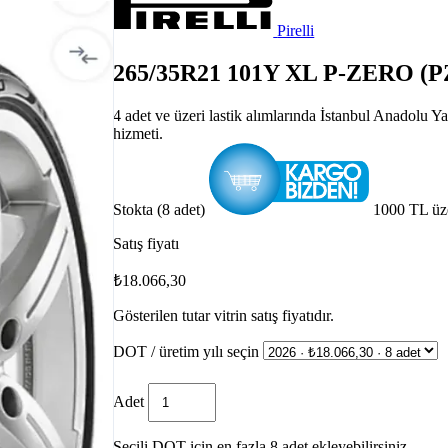
Pirelli
265/35R21 101Y XL P-ZERO (P
4 adet ve üzeri lastik alımlarında İstanbul Anadolu 
hizmeti.
Stokta (8 adet)
1000 TL üz
Satış fiyatı
₺18.066,30
Gösterilen tutar vitrin satış fiyatıdır.
DOT / üretim yılı seçin
Adet
Seçili DOT için en fazla 8 adet ekleyebilirsiniz