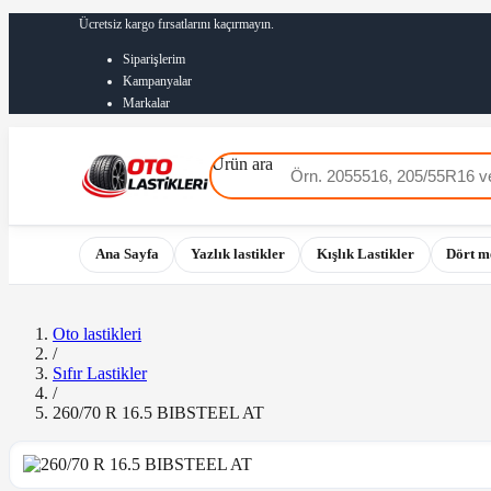
Ücretsiz kargo fırsatlarını kaçırmayın.
Siparişlerim
Kampanyalar
Markalar
Ürün ara
Ana Sayfa
Yazlık lastikler
Kışlık Lastikler
Dört m
Oto lastikleri
/
Sıfır Lastikler
/
260/70 R 16.5 BIBSTEEL AT