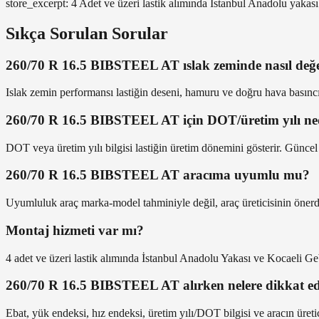
store_excerpt: 4 Adet ve üzeri lastik alımında İstanbul Anadolu yakas
Sıkça Sorulan Sorular
260/70 R 16.5 BIBSTEEL AT ıslak zeminde nasıl değer
Islak zemin performansı lastiğin deseni, hamuru ve doğru hava basıncıy
260/70 R 16.5 BIBSTEEL AT için DOT/üretim yılı ne
DOT veya üretim yılı bilgisi lastiğin üretim dönemini gösterir. Güncel
260/70 R 16.5 BIBSTEEL AT aracıma uyumlu mu?
Uyumluluk araç marka-model tahminiyle değil, araç üreticisinin önerdiğ
Montaj hizmeti var mı?
4 adet ve üzeri lastik alımında İstanbul Anadolu Yakası ve Kocaeli Ge
260/70 R 16.5 BIBSTEEL AT alırken nelere dikkat ed
Ebat, yük endeksi, hız endeksi, üretim yılı/DOT bilgisi ve aracın üretici