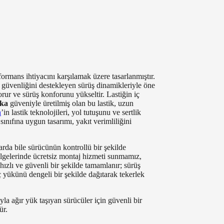
formans ihtiyacını karşılamak üzere tasarlanmıştır.
ol güvenliğini destekleyen sürüş dinamikleriyle öne
orur ve sürüş konforunu yükseltir. Lastiğin iç
ka
güveniyle üretilmiş olan bu lastik, uzun
n
’in lastik teknolojileri, yol tutuşunu ve sertlik
ınıfına uygun tasarımı, yakıt verimliliğini
larda bile sürücünün kontrollü bir şekilde
lgelerinde ücretsiz montaj hizmeti sunmamız,
 hızlı ve güvenli bir şekilde tamamlanır; sürüş
 yükünü dengeli bir şekilde dağıtarak tekerlek
yla ağır yük taşıyan sürücüler için güvenli bir
ür.