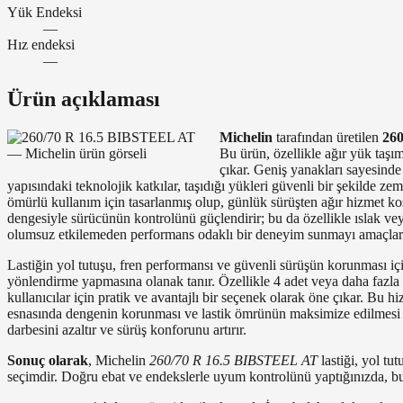
Yük Endeksi
—
Hız endeksi
—
Ürün açıklaması
Michelin
tarafından üretilen
26
Bu ürün, özellikle ağır yük taşım
çıkar. Geniş yanakları sayesinde 
yapısındaki teknolojik katkılar, taşıdığı yükleri güvenli bir şekilde z
ömürlü kullanım için tasarlanmış olup, günlük sürüşten ağır hizmet ko
dengesiyle sürücünün kontrolünü güçlendirir; bu da özellikle ıslak vey
olumsuz etkilemeden performans odaklı bir deneyim sunmayı amaçlar ve
Lastiğin yol tutuşu, fren performansı ve güvenli sürüşün korunması için 
yönlendirme yapmasına olanak tanır. Özellikle 4 adet veya daha fazla
kullanıcılar için pratik ve avantajlı bir seçenek olarak öne çıkar. Bu hi
esnasında dengenin korunması ve lastik ömrünün maksimize edilmesi açı
darbesini azaltır ve sürüş konforunu artırır.
Sonuç olarak
, Michelin
260/70 R 16.5 BIBSTEEL AT
lastiği, yol tu
seçimdir. Doğru ebat ve endekslerle uyum kontrolünü yaptığınızda, bu