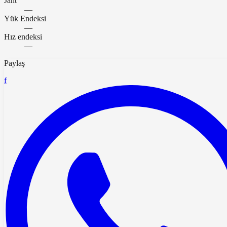
Jant
—
Yük Endeksi
—
Hız endeksi
—
Paylaş
f