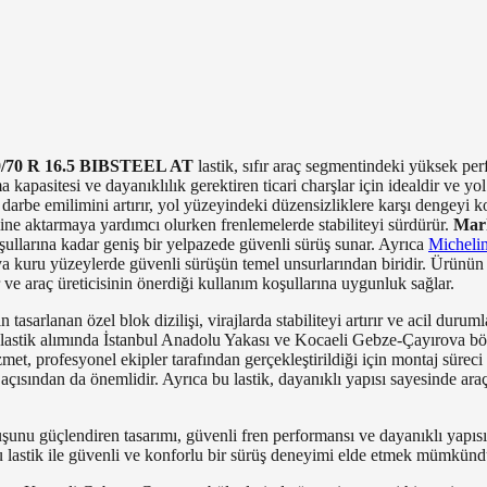
0/70 R 16.5 BIBSTEEL AT
lastik, sıfır araç segmentindeki yüksek per
a kapasitesi ve dayanıklılık gerektiren ticari charşlar için idealdir ve y
darbe emilimini artırır, yol yüzeyindeki düzensizliklere karşı dengeyi k
emine aktarmaya yardımcı olurken frenlemelerde stabiliteyi sürdürür.
Mar
şullarına kadar geniş bir yelpazede güvenli sürüş sunar. Ayrıca
Micheli
a kuru yüzeylerde güvenli sürüşün temel unsurlarından biridir. Ürünün s
 araç üreticisinin önerdiği kullanım koşullarına uygunluk sağlar.
tasarlanan özel blok dizilişi, virajlarda stabiliteyi artırır ve acil durum
 lastik alımında İstanbul Anadolu Yakası ve Kocaeli Gebze-Çayırova bö
zmet, profesyonel ekipler tarafından gerçekleştirildiği için montaj süreci
sından da önemlidir. Ayrıca bu lastik, dayanıklı yapısı sayesinde araç
tuşunu güçlendiren tasarımı, güvenli fren performansı ve dayanıklı yapısı
 lastik ile güvenli ve konforlu bir sürüş deneyimi elde etmek mümkünd