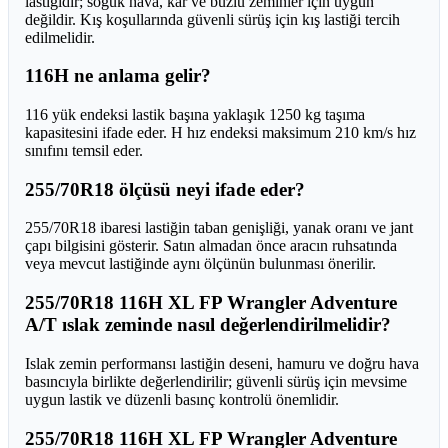
lastiğidir; soğuk hava, kar ve buzlu zeminler için uygun
değildir. Kış koşullarında güvenli sürüş için kış lastiği tercih
edilmelidir.
116H ne anlama gelir?
116 yük endeksi lastik başına yaklaşık 1250 kg taşıma
kapasitesini ifade eder. H hız endeksi maksimum 210 km/s hız
sınıfını temsil eder.
255/70R18 ölçüsü neyi ifade eder?
255/70R18 ibaresi lastiğin taban genişliği, yanak oranı ve jant
çapı bilgisini gösterir. Satın almadan önce aracın ruhsatında
veya mevcut lastiğinde aynı ölçünün bulunması önerilir.
255/70R18 116H XL FP Wrangler Adventure
A/T ıslak zeminde nasıl değerlendirilmelidir?
Islak zemin performansı lastiğin deseni, hamuru ve doğru hava
basıncıyla birlikte değerlendirilir; güvenli sürüş için mevsime
uygun lastik ve düzenli basınç kontrolü önemlidir.
255/70R18 116H XL FP Wrangler Adventure