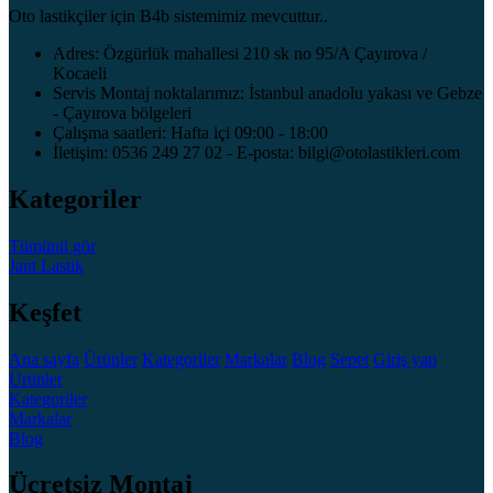
Oto lastikçiler için B4b sistemimiz mevcuttur..
Adres: Özgürlük mahallesi 210 sk no 95/A Çayırova /
Kocaeli
Servis Montaj noktalarımız: İstanbul anadolu yakası ve Gebze
- Çayırova bölgeleri
Çalışma saatleri: Hafta içi 09:00 - 18:00
İletişim: 0536 249 27 02 - E-posta: bilgi@otolastikleri.com
Kategoriler
Tümünü gör
Jant
Lastik
Keşfet
Ana sayfa
Ürünler
Kategoriler
Markalar
Blog
Sepet
Giriş yap
Ürünler
Kategoriler
Markalar
Blog
Ücretsiz Montaj