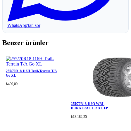
WhatsApp'tan sor
Benzer ürünler
255/70R18 116H Trail-Terrain T/A
Go XL
₺400,00
255/70R18 116Q WRL
DURATRAC LR XL FP
₺13.182,25