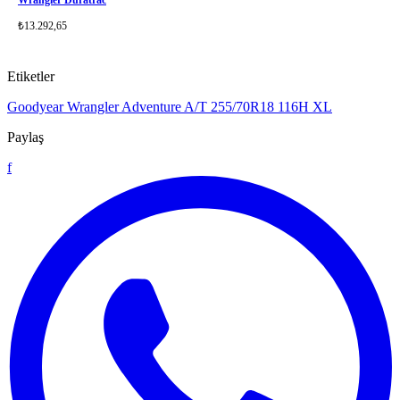
Wrangler Duratrac
₺13.292,65
Etiketler
Goodyear Wrangler Adventure A/T
255/70R18
116H XL
Paylaş
f