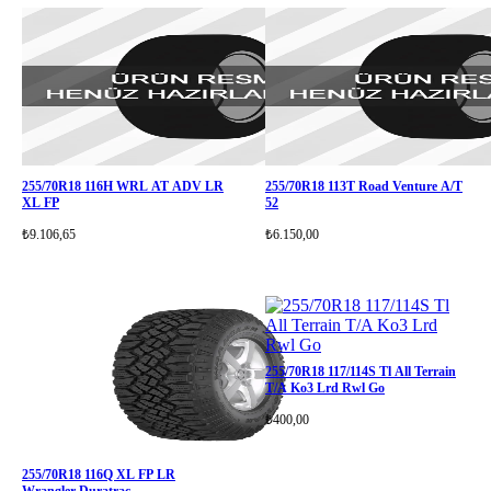
255/70R18 116H WRL AT ADV LR
255/70R18 113T Road Venture A/T
XL FP
52
₺9.106,65
₺6.150,00
255/70R18 117/114S Tl All Terrain
T/A Ko3 Lrd Rwl Go
₺400,00
255/70R18 116Q XL FP LR