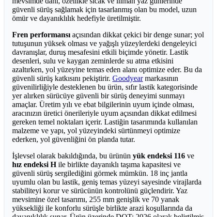
mevsimde dahi, özellikle sıcak ve ılıman yaz günlerinde
güvenli sürüş sağlamak için tasarlanmış olan bu model, uzun
ömür ve dayanıklılık hedefiyle üretilmiştir.
Fren performansı
açısından dikkat çekici bir denge sunar; yol
tutuşunun yüksek olması ve yağışlı yüzeylerdeki dengeleyici
davranışlar, duruş mesafesini etkili biçimde yönetir. Lastik
desenleri, sulu ve kaygan zeminlerde su atma etkisini
azaltırken, yol yüzeyine temas eden alanı optimize eder. Bu da
güvenli sürüş katkısını pekiştirir.
Goodyear
markasının
güvenilirliğiyle desteklenen bu ürün, sıfır lastik kategorisinde
yer alırken sürücüye güvenli bir sürüş deneyimi sunmayı
amaçlar. Üretim yılı ve ebat bilgilerinin uyum içinde olması,
aracınızın üretici önerileriyle uyum açısından dikkat edilmesi
gereken temel noktaları içerir. Lastiğin tasarımında kullanılan
malzeme ve yapı, yol yüzeyindeki sürtünmeyi optimize
ederken, yol güvenliğini ön planda tutar.
İşlevsel olarak bakıldığında, bu ürünün
yük endeksi 116
ve
hız endeksi H
ile birlikte dayanıklı taşıma kapasitesi ve
güvenli sürüş sergilediğini görmek mümkün. 18 inç jantla
uyumlu olan bu lastik, geniş temas yüzeyi sayesinde virajlarda
stabiliteyi korur ve sürücünün kontrolünü güçlendirir. Yaz
mevsimine özel tasarımı, 255 mm genişlik ve 70 yanak
yüksekliği ile konforlu sürüşle birlikte arazi koşullarında da
dayanıklılık sunar. Ürün üzerinde DOT: 2026 olarak belirtilmiş