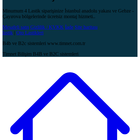
Minumum 4 Lastik siparişinize İstanbul anadolu yakası ve Gebze -
Çayırova bölgelerinde ücretsiz montaj hizmeti..
Mesafeli satış
Gizlilik / KVKK
İade
Site haritası
lastik
|
Oto Lastikleri
B4b ve B2c sistemleri www.timnet.com.tr
Timnet Bilişim B4B ve B2C sistemleri