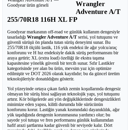
Wrangler
Adventure A/T
255/70R18 116H XL FP
Goodyear markasının off-road ve günlük kullanım dengesiyle
tasarladığı
Wrangler Adventure A/T
serisi, yol tutuşunu ve
güvenli sürüşü ön planda tutan sürüş deneyimi sunar. Bu
255/70R18 ölçülü lastik, 116 yük endeksi ile ağır yolcu/araç
konforunu ve H hız endeksiyle dakik sürüş performansını bir
araya getirir; XL (extra load) özelliği ile ekstra taşıma
kapasitesine yönelik güvenli bir tercih sunar. Sıfır Lastikler
kategorisinde yer alan bu ürün, mevsim yaz için optimize
edilmiştir ve DOT 2026 olarak kayıtlıdır; bu da güncel üretim
teknolojileriyle donatıldığını gösterir.
Yol yüzeyinde ortaya çıkan farklı zemin koşullarında dengesiz
olmayan bir sürüş hissi sağlayan teknolojik yapı, yol tutuşunu
artırır. Kör bölgelerde ani yön değişikliklerinde dengesizlikleri
minimize eden yapısı, kilitli durumda bile sürücünün
konforunu korur. Lastiğin yanak kısmındaki dayanıklılık, ağır
yük taşıdığında dengenin korunmasına yardımcı olur; bu
sayede yol tutuşu ve fren performansı günlük kullanımdan
hafif arazi şartlarına kadar güvenli bir seviyede kalır. Dört