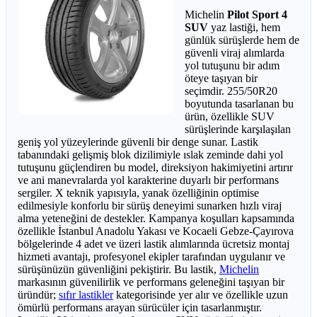
Michelin
Pilot Sport 4
SUV
yaz lastiği, hem
günlük sürüşlerde hem de
güvenli viraj alımlarda
yol tutuşunu bir adım
öteye taşıyan bir
seçimdir. 255/50R20
boyutunda tasarlanan bu
ürün, özellikle SUV
sürüşlerinde karşılaşılan
geniş yol yüzeylerinde güvenli bir denge sunar. Lastik
tabanındaki gelişmiş blok dizilimiyle ıslak zeminde dahi yol
tutuşunu güçlendiren bu model, direksiyon hakimiyetini artırır
ve ani manevralarda yol karakterine duyarlı bir performans
sergiler. X teknik yapısıyla, yanak özelliğinin optimise
edilmesiyle konforlu bir sürüş deneyimi sunarken hızlı viraj
alma yeteneğini de destekler. Kampanya koşulları kapsamında
özellikle İstanbul Anadolu Yakası ve Kocaeli Gebze-Çayırova
bölgelerinde 4 adet ve üzeri lastik alımlarında ücretsiz montaj
hizmeti avantajı, profesyonel ekipler tarafından uygulanır ve
sürüşünüzün güvenliğini pekiştirir. Bu lastik,
Michelin
markasının güvenilirlik ve performans geleneğini taşıyan bir
üründür;
sıfır lastikler
kategorisinde yer alır ve özellikle uzun
ömürlü performans arayan sürücüler için tasarlanmıştır.