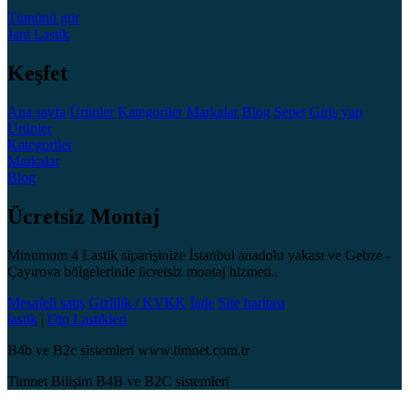
Tümünü gör
Jant
Lastik
Keşfet
Ana sayfa
Ürünler
Kategoriler
Markalar
Blog
Sepet
Giriş yap
Ürünler
Kategoriler
Markalar
Blog
Ücretsiz Montaj
Minumum 4 Lastik siparişinize İstanbul anadolu yakası ve Gebze -
Çayırova bölgelerinde ücretsiz montaj hizmeti..
Mesafeli satış
Gizlilik / KVKK
İade
Site haritası
lastik
|
Oto Lastikleri
B4b ve B2c sistemleri www.timnet.com.tr
Timnet Bilişim B4B ve B2C sistemleri