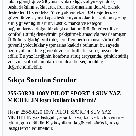
taban genişliği ve
50
yanak yüksekliği, yol yüzeyinde eşit
baskı dağılımı sağlayarak fren performansını dolaylı olarak
destekler. Hız endeksi
Y
ve yük endeksi
109
değerleri, ek
güvenlik ve taşıma kapasitesine uygun olarak tasarlanmış olup,
sürüş güvenliğini artırır. Lastik, marka ve kategori
bağlantılarıyla doğal bir akışta anlatılır; ürünün güvenli ve
konforlu sürüş deneyimini pekiştirmek amacıyla tasarlanmıştır.
Ürünün sağladığı yol tutuşu ve fren performansı, sürücünün
güvenli yolculuklar yapmasına katkıda bulunur; bu sayede
uzun yollarda bile güvenli ve kontrollü bir sürüş hissi elde
edilir. Bu yaz lastiğinin konforlu sürüş arayışında, günlük sürüş
ve uzun yol kullanımları için ideal bir seçim olduğu
değerlendirilebilir.
Sıkça Sorulan Sorular
255/50R20 109Y PILOT SPORT 4 SUV YAZ
MICHELIN kışın kullanılabilir mi?
Hayır. 255/50R20 109Y PILOT SPORT 4 SUV YAZ
MICHELIN yaz lastiğidir; soğuk hava, kar ve buzlu zeminler
için uygun değildir. Kış koşullarında güvenli sürüş için kış
lastiği tercih edilmelidir.