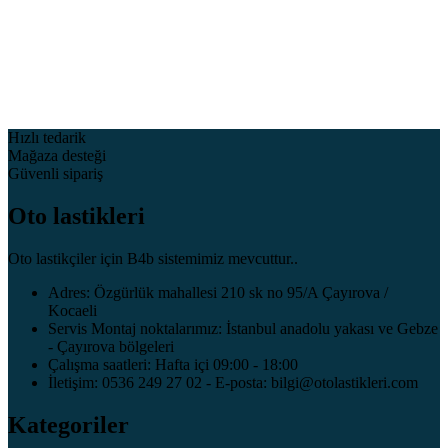
Hızlı tedarik
Mağaza desteği
Güvenli sipariş
Oto lastikleri
Oto lastikçiler için B4b sistemimiz mevcuttur..
Adres: Özgürlük mahallesi 210 sk no 95/A Çayırova /
Kocaeli
Servis Montaj noktalarımız: İstanbul anadolu yakası ve Gebze
- Çayırova bölgeleri
Çalışma saatleri: Hafta içi 09:00 - 18:00
İletişim: 0536 249 27 02 - E-posta: bilgi@otolastikleri.com
Kategoriler