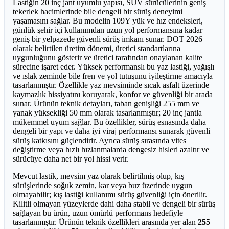
Lastiğin 20 inç jant uyumlu yapısı, SUV sürücülerinin geniş
tekerlek hacimlerinde bile dengeli bir sürüş deneyimi
yaşamasını sağlar. Bu modelin 109Y yük ve hız endeksleri,
günlük şehir içi kullanımdan uzun yol performansına kadar
geniş bir yelpazede güvenli sürüş imkanı sunar. DOT 2026
olarak belirtilen üretim dönemi, üretici standartlarına
uygunluğunu gösterir ve üretici tarafından onaylanan kalite
sürecine işaret eder. Yüksek performanslı bu yaz lastiği, yağışlı
ve ıslak zeminde bile fren ve yol tutuşunu iyileştirme amacıyla
tasarlanmıştır. Özellikle yaz mevsiminde sıcak asfalt üzerinde
kaymazlık hissiyatını koruyarak, konfor ve güvenliği bir arada
sunar. Ürünün teknik detayları, taban genişliği 255 mm ve
yanak yüksekliği 50 mm olarak tasarlanmıştır; 20 inç jantla
mükemmel uyum sağlar. Bu özellikler, sürüş esnasında daha
dengeli bir yapı ve daha iyi viraj performansı sunarak güvenli
sürüş katkısını güçlendirir. Ayrıca sürüş sırasında vites
değiştirme veya hızlı hızlanmalarda dengesiz hisleri azaltır ve
sürücüye daha net bir yol hissi verir.
Mevcut lastik, mevsim yaz olarak belirtilmiş olup, kış
sürüşlerinde soğuk zemin, kar veya buz üzerinde uygun
olmayabilir; kış lastiği kullanımı sürüş güvenliği için önerilir.
Kilitli olmayan yüzeylerde dahi daha stabil ve dengeli bir sürüş
sağlayan bu ürün, uzun ömürlü performans hedefiyle
tasarlanmıştır. Ürünün teknik özellikleri arasında yer alan
255