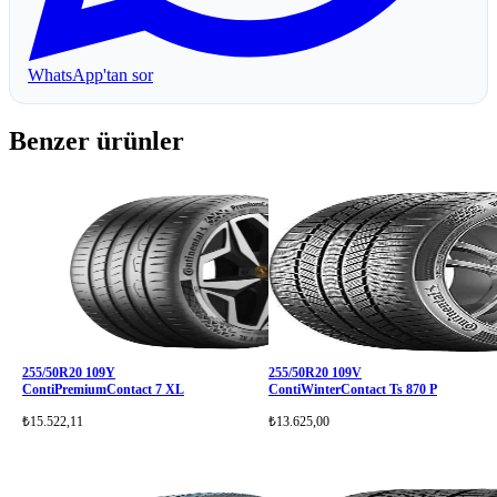
WhatsApp'tan sor
Benzer ürünler
255/50R20 109Y
255/50R20 109V
ContiPremiumContact 7 XL
ContiWinterContact Ts 870 P
₺15.522,11
₺13.625,00