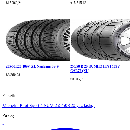
₺15.360,24
₺15.545,13
255/50R20 109V XL Nankang Sp-9
255/50 R 20 KUMHO HP91 109V
CAB72 (XL)
₺8.360,98
₺8.812,25
Etiketler
Michelin Pilot Sport 4 SUV
255/50R20
yaz lastiği
Paylaş
f