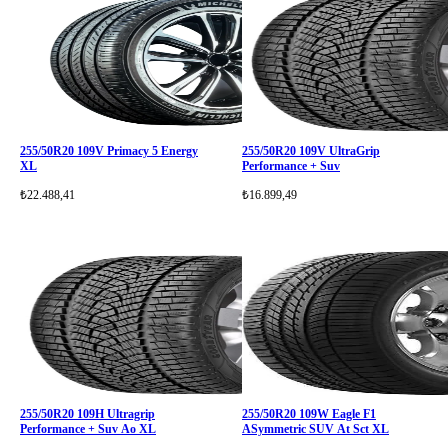
255/50R20 109V Primacy 5 Energy
255/50R20 109V UltraGrip
XL
Performance + Suv
₺22.488,41
₺16.899,49
255/50R20 109H Ultragrip
255/50R20 109W Eagle F1
Performance + Suv Ao XL
ASymmetric SUV At Sct XL