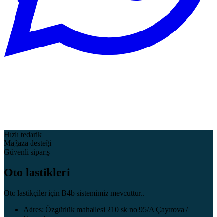
Hızlı tedarik
Mağaza desteği
Güvenli sipariş
Oto lastikleri
Oto lastikçiler için B4b sistemimiz mevcuttur..
Adres: Özgürlük mahallesi 210 sk no 95/A Çayırova /