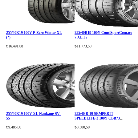
255/40R19 100V P-Zero Winter XL
255/40R19 100Y ContiSportContact
(*)
7 XL Fr
₺16.491,08
₺11.773,50
255/40R19 100V XL Nankang SV-
255/40 R 19 SEMPERIT
55
SPEEDLIFE-3 100Y CBB73
FR(XL
₺9.485,00
₺8.300,50