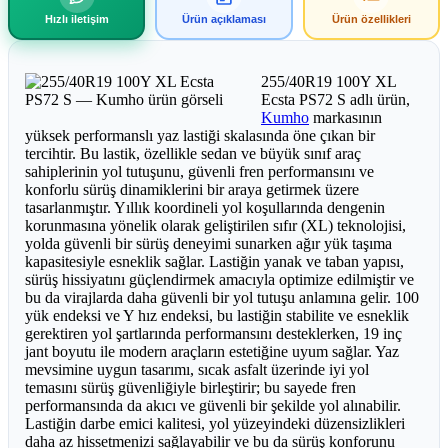
Hızlı iletişim
Ürün açıklaması
Ürün özellikleri
255/40R19 100Y XL
Ecsta PS72 S adlı ürün,
Kumho
markasının
yüksek performanslı yaz lastiği skalasında öne çıkan bir
tercihtir. Bu lastik, özellikle sedan ve büyük sınıf araç
sahiplerinin yol tutuşunu, güvenli fren performansını ve
konforlu sürüş dinamiklerini bir araya getirmek üzere
tasarlanmıştır. Yıllık koordineli yol koşullarında dengenin
korunmasına yönelik olarak geliştirilen sıfır (XL) teknolojisi,
yolda güvenli bir sürüş deneyimi sunarken ağır yük taşıma
kapasitesiyle esneklik sağlar. Lastiğin yanak ve taban yapısı,
sürüş hissiyatını güçlendirmek amacıyla optimize edilmiştir ve
bu da virajlarda daha güvenli bir yol tutuşu anlamına gelir. 100
yük endeksi ve Y hız endeksi, bu lastiğin stabilite ve esneklik
gerektiren yol şartlarında performansını desteklerken, 19 inç
jant boyutu ile modern araçların estetiğine uyum sağlar. Yaz
mevsimine uygun tasarımı, sıcak asfalt üzerinde iyi yol
temasını sürüş güvenliğiyle birleştirir; bu sayede fren
performansında da akıcı ve güvenli bir şekilde yol alınabilir.
Lastiğin darbe emici kalitesi, yol yüzeyindeki düzensizlikleri
daha az hissetmenizi sağlayabilir ve bu da sürüş konforunu