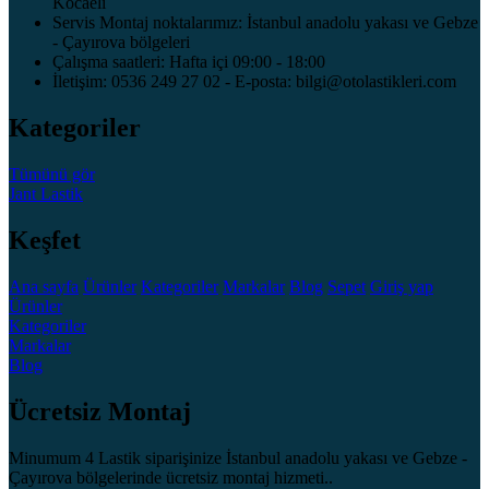
Kocaeli
Servis Montaj noktalarımız: İstanbul anadolu yakası ve Gebze
- Çayırova bölgeleri
Çalışma saatleri: Hafta içi 09:00 - 18:00
İletişim: 0536 249 27 02 - E-posta: bilgi@otolastikleri.com
Kategoriler
Tümünü gör
Jant
Lastik
Keşfet
Ana sayfa
Ürünler
Kategoriler
Markalar
Blog
Sepet
Giriş yap
Ürünler
Kategoriler
Markalar
Blog
Ücretsiz Montaj
Minumum 4 Lastik siparişinize İstanbul anadolu yakası ve Gebze -
Çayırova bölgelerinde ücretsiz montaj hizmeti..