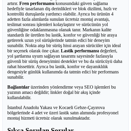
artırır.
Fren performansı
konusundaki güven sağlama
hedefiyle tasarlanan diş derinlikleri ve blok dizilimi, hızlı ve
kontrollü duruşlarda yardımcı olabilir. Ayrıca bu ürünün 4
adetten fazla alımlarda sunulan ücretsiz montaj avantajı,
teslimat sonrası işlemleri kolaylaştırır ve sürücünün yol
güvenliğine odaklanmasına olanak tanır. Markanın kalite
standardı ile üretilen bu lastik, konfor ve güvenliği bir araya
getirerek uzun yol sürüşlerinde tatmin edici bir deneyim
sunabilir. Nokta atışı bir sürüş hissi arayan sürücüler için ideal
bir seçenek olarak öne çıkar.
Lastik performansı
değerleri,
yol şartlarına uyum sağlayan tasarımı sayesinde fazlasıyla
güvenli bir sürüş deneyimini destekler ve bu da sürücüyü daha
rahat hissettirir. Ayrıca bu lastik, konfor ve dayanıklılık
dengesiyle günlük kullanımda da tatmin edici bir performans
sunabilir.
Bağlantılar
üzerinden yönlendirme veya SEO işlemleri bu
yazının amacı değildir; linkler doğal bir akış içinde
kullanılabilir.
İstanbul Anadolu Yakası ve Kocaeli Gebze-Çayırova
bölgelerinde 4 adet ve üzeri lastik satın alımında profesyonel
montaj hizmeti ücretsiz olarak sunulmaktadır.
Sıkça Sorulan Sorular