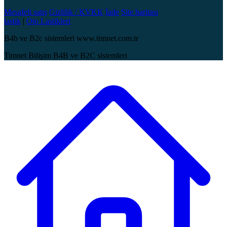
Mesafeli satış
Gizlilik / KVKK
İade
Site haritası
lastik
|
Oto Lastikleri
B4b ve B2c sistemleri www.timnet.com.tr
Timnet Bilişim B4B ve B2C sistemleri