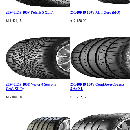
255/40R19 100V Polaris 5 XL Fr
255/40R19 100Y XL P Zero (MO)
₺11.421,15
₺12.150,00
255/40R19 100Y Vector 4 Seasons
255/40R19 100Y ContiSportContact
Gen3 XL Fp
5 Ao XL
₺12.091,10
₺11.752,02