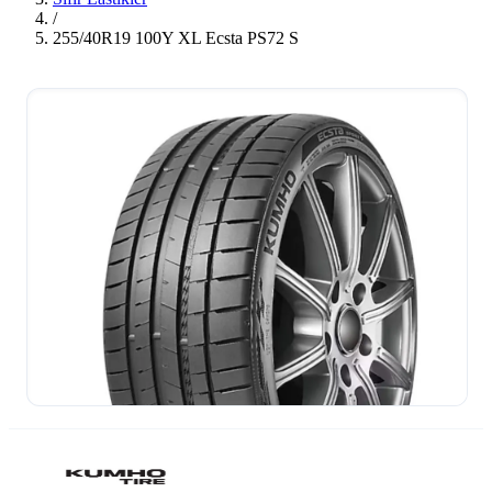
/
255/40R19 100Y XL Ecsta PS72 S