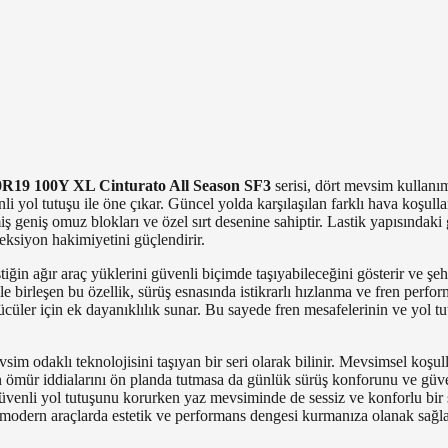
0R19 100Y XL Cinturato All Season SF3
serisi, dört mevsim kullanı
li yol tutuşu ile öne çıkar. Güncel yolda karşılaşılan farklı hava koşull
lmiş geniş omuz blokları ve özel sırt desenine sahiptir. Lastik yapısındaki
reksiyon hakimiyetini güçlendirir.
iğin ağır araç yüklerini güvenli biçimde taşıyabileceğini gösterir ve şehi
le birleşen bu özellik, sürüş esnasında istikrarlı hızlanma ve fren perf
ücüler için ek dayanıklılık sunar. Bu sayede fren mesafelerinin ve yol t
vsim odaklı teknolojisini taşıyan bir seri olarak bilinir. Mevsimsel koşul
 ömür iddialarını ön planda tutmasa da günlük sürüş konforunu ve güven
 güvenli yol tutuşunu korurken yaz mevsiminde de sessiz ve konforlu bi
ik, modern araçlarda estetik ve performans dengesi kurmanıza olanak sa