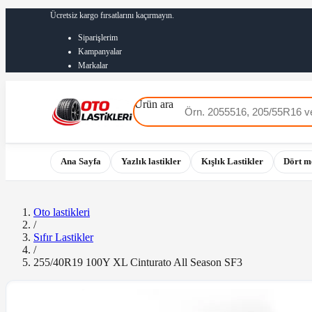
Ücretsiz kargo fırsatlarını kaçırmayın.
Siparişlerim
Kampanyalar
Markalar
Ürün ara
Ana Sayfa
Yazlık lastikler
Kışlık Lastikler
Dört m
Oto lastikleri
/
Sıfır Lastikler
/
255/40R19 100Y XL Cinturato All Season SF3