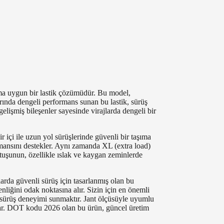
ma uygun bir lastik çözümüdür. Bu model,
arında dengeli performans sunan bu lastik, sürüş
 gelişmiş bileşenler sayesinde virajlarda dengeli bir
r içi ile uzun yol sürüşlerinde güvenli bir taşıma
ormansını destekler. Aynı zamanda XL (extra load)
utuşunun, özellikle ıslak ve kaygan zeminlerde
larda güvenli sürüş için tasarlanmış olan bu
liğini odak noktasına alır. Sizin için en önemli
r sürüş deneyimi sunmaktır. Jant ölçüsüyle uyumlu
ğlar. DOT kodu 2026 olan bu ürün, güncel üretim