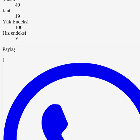
40
Jant
19
Yük Endeksi
100
Hız endeksi
Y
Paylaş
f