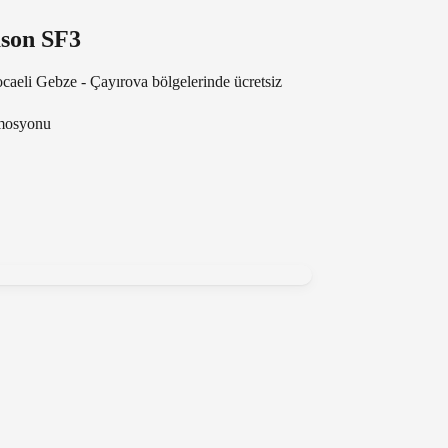
ason SF3
ocaeli Gebze - Çayırova bölgelerinde ücretsiz
omosyonu