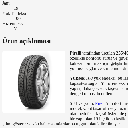
Jant
19
Yük Endeksi
100
Hız endeksi
Y
Ürün açıklaması
Pirelli
tarafindan üretilen
255/4
özellikle konforlu sürüş ve güven
kalitesini artırmak için geliştiri
yol hissi sağlar ve sürücünün di
Yüksek
100
yük endeksi, bu last
kapasitesi sağlar.
Y
hız endeksi i
yapısı, daha çok yük taşıyan sür
dengeli olması hedeflenir.
SF3 varyantı,
Pirelli
’nin dört me
model, yakıt tasarrufu veya uzun
olan hedef şu: kış sürüşlerinde
bir yapı olan 19 inçlik bu last
yılını gösterir ve sıkı kalite standartlarına uygun olarak üretilmiştir.