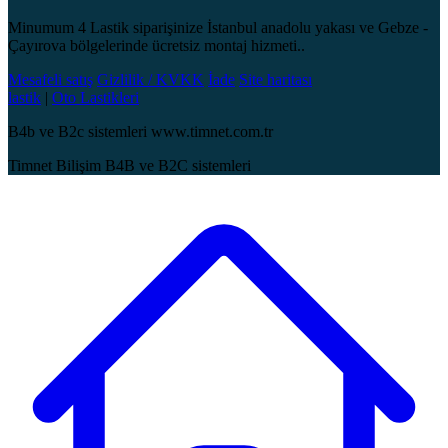
Minumum 4 Lastik siparişinize İstanbul anadolu yakası ve Gebze -
Çayırova bölgelerinde ücretsiz montaj hizmeti..
Mesafeli satış
Gizlilik / KVKK
İade
Site haritası
lastik
|
Oto Lastikleri
B4b ve B2c sistemleri www.timnet.com.tr
Timnet Bilişim B4B ve B2C sistemleri