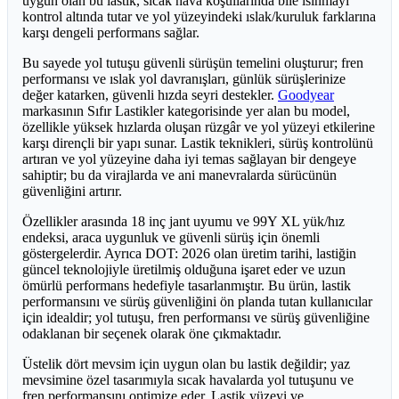
uygun olan bu lastik, sıcak hava koşullarında bile ısınmayı
kontrol altında tutar ve yol yüzeyindeki ıslak/kuruluk farklarına
karşı dengeli performans sağlar.
Bu sayede yol tutuşu güvenli sürüşün temelini oluşturur; fren
performansı ve ıslak yol davranışları, günlük sürüşlerinize
değer katarken, güvenli hızda seyri destekler.
Goodyear
markasının Sıfır Lastikler kategorisinde yer alan bu model,
özellikle yüksek hızlarda oluşan rüzgâr ve yol yüzeyi etkilerine
karşı dirençli bir yapı sunar. Lastik teknikleri, sürüş kontrolünü
artıran ve yol yüzeyine daha iyi temas sağlayan bir dengeye
sahiptir; bu da virajlarda ve ani manevralarda sürücünün
güvenliğini artırır.
Özellikler arasında 18 inç jant uyumu ve 99Y XL yük/hız
endeksi, araca uygunluk ve güvenli sürüş için önemli
göstergelerdir. Ayrıca DOT: 2026 olan üretim tarihi, lastiğin
güncel teknolojiyle üretilmiş olduğuna işaret eder ve uzun
ömürlü performans hedefiyle tasarlanmıştır. Bu ürün, lastik
performansını ve sürüş güvenliğini ön planda tutan kullanıcılar
için idealdir; yol tutuşu, fren performansı ve sürüş güvenliğine
odaklanan bir seçenek olarak öne çıkmaktadır.
Üstelik dört mevsim için uygun olan bu lastik değildir; yaz
mevsimine özel tasarımıyla sıcak havalarda yol tutuşunu ve
fren performansını optimize eder. Lastik yüzeyi ve