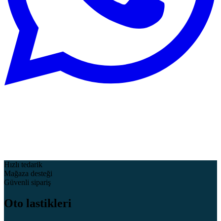
Hızlı tedarik
Mağaza desteği
Güvenli sipariş
Oto lastikleri