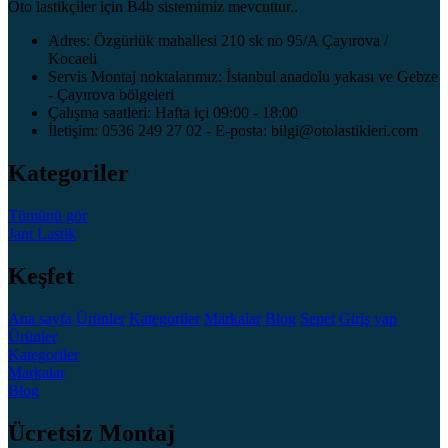
Oto lastikçiler için B4b sistemimiz mevcuttur..
Adres: Özgürlük mahallesi 210 sk no 95/A Çayırova /
Kocaeli
Servis Montaj noktalarımız: İstanbul anadolu yakası ve Gebze
- Çayırova bölgeleri
Çalışma saatleri: Hafta içi 09:00 - 18:00
İletişim: 0536 249 27 02 - E-posta: bilgi@otolastikleri.com
Kategoriler
Tümünü gör
Jant
Lastik
Keşfet
Ana sayfa
Ürünler
Kategoriler
Markalar
Blog
Sepet
Giriş yap
Ürünler
Kategoriler
Markalar
Blog
Ücretsiz Montaj