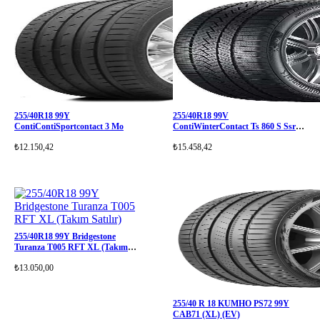
255/40R18 99Y
255/40R18 99V
ContiContiSportcontact 3 Mo
ContiWinterContact Ts 860 S Ssr *
XL
₺12.150,42
₺15.458,42
255/40R18 99Y Bridgestone
Turanza T005 RFT XL (Takım
Satılır)
₺13.050,00
255/40 R 18 KUMHO PS72 99Y
CAB71 (XL) (EV)