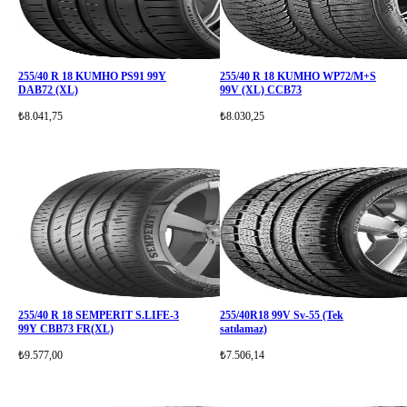
255/40 R 18 KUMHO PS91 99Y
255/40 R 18 KUMHO WP72/M+S
DAB72 (XL)
99V (XL) CCB73
₺8.041,75
₺8.030,25
255/40 R 18 SEMPERIT S.LIFE-3
255/40R18 99V Sv-55 (Tek
99Y CBB73 FR(XL)
satılamaz)
₺9.577,00
₺7.506,14