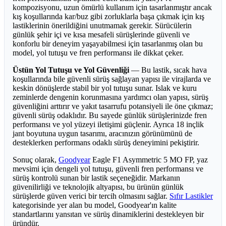
kompozisyonu, uzun ömürlü kullanım için tasarlanmıştır ancak
kış koşullarında kar/buz gibi zorluklarla başa çıkmak için kış
lastiklerinin önerildiğini unutmamak gerekir. Sürücülerin
günlük şehir içi ve kısa mesafeli sürüşlerinde güvenli ve
konforlu bir deneyim yaşayabilmesi için tasarlanmış olan bu
model, yol tutuşu ve fren performansı ile dikkat çeker.
Üstün Yol Tutuşu ve Yol Güvenliği
— Bu lastik, sıcak hava
koşullarında bile güvenli sürüş sağlayan yapısı ile virajlarda ve
keskin dönüşlerde stabil bir yol tutuşu sunar. Islak ve kuru
zeminlerde dengenin korunmasına yardımcı olan yapısı, sürüş
güvenliğini arttırır ve yakıt tasarrufu potansiyeli ile öne çıkmaz;
güvenli sürüş odaklıdır. Bu sayede günlük sürüşlerinizde fren
performansı ve yol yüzeyi iletişimi güçlenir. Ayrıca 18 inçlik
jant boyutuna uygun tasarımı, aracınızın görünümünü de
desteklerken performans odaklı sürüş deneyimini pekiştirir.
Sonuç olarak,
Goodyear
Eagle F1 Asymmetric 5 MO FP, yaz
mevsimi için dengeli yol tutuşu, güvenli fren performansı ve
sürüş kontrolü sunan bir lastik seçeneğidir. Markanın
güvenilirliği ve teknolojik altyapısı, bu ürünün günlük
sürüşlerde güven verici bir tercih olmasını sağlar.
Sıfır Lastikler
kategorisinde yer alan bu model, Goodyear'ın kalite
standartlarını yansıtan ve sürüş dinamiklerini destekleyen bir
üründür.