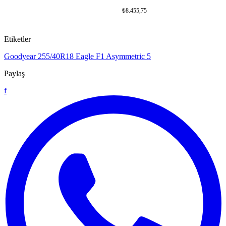
₺8.455,75
Etiketler
Goodyear
255/40R18
Eagle F1 Asymmetric 5
Paylaş
f