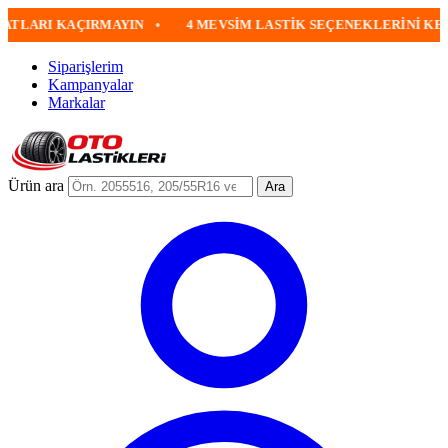
LARI KAÇIRMAYIN
•
4 MEVSIM LASTIK SEÇENEKLERINI KEŞFED
Siparişlerim
Kampanyalar
Markalar
Ürün ara
Ara