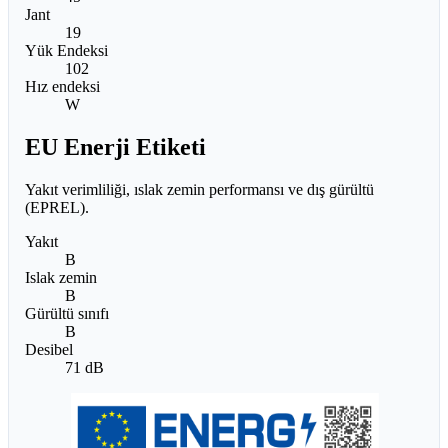
Jant
19
Yük Endeksi
102
Hız endeksi
W
EU Enerji Etiketi
Yakıt verimliliği, ıslak zemin performansı ve dış gürültü
(EPREL).
Yakıt
B
Islak zemin
B
Gürültü sınıfı
B
Desibel
71 dB