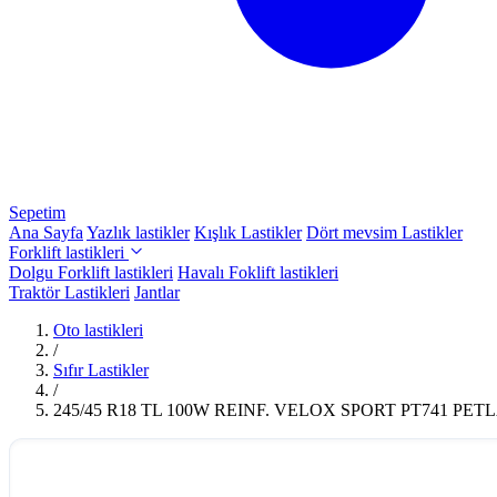
Sepetim
Ana Sayfa
Yazlık lastikler
Kışlık Lastikler
Dört mevsim Lastikler
Forklift lastikleri
Dolgu Forklift lastikleri
Havalı Foklift lastikleri
Traktör Lastikleri
Jantlar
Oto lastikleri
/
Sıfır Lastikler
/
245/45 R18 TL 100W REINF. VELOX SPORT PT741 PET