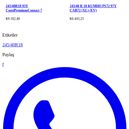
245/40R18 93Y
245/40 R 18 KUMHO PS72 97Y
ContiPremiumContact 7
CAB72 (XL) (EV)
₺9.102,40
₺6.443,25
Etiketler
245/40R18
Paylaş
f