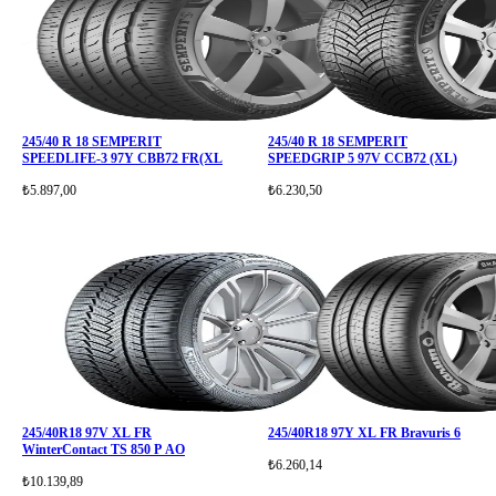
245/40 R 18 SEMPERIT
245/40 R 18 SEMPERIT
SPEEDLIFE-3 97Y CBB72 FR(XL
SPEEDGRIP 5 97V CCB72 (XL)
₺5.897,00
₺6.230,50
245/40R18 97V XL FR
245/40R18 97Y XL FR Bravuris 6
WinterContact TS 850 P AO
₺6.260,14
₺10.139,89