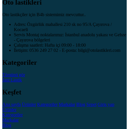
Oto lastikleri
Oto lastikçiler için B4b sistemimiz mevcuttur..
Adres: Özgürlük mahallesi 210 sk no 95/A Çayırova /
Kocaeli
Servis Montaj noktalarımız: İstanbul anadolu yakası ve Gebze
- Çayırova bölgeleri
Çalışma saatleri: Hafta içi 09:00 - 18:00
İletişim: 0536 249 27 02 - E-posta: bilgi@otolastikleri.com
Kategoriler
Tümünü gör
Jant
Lastik
Keşfet
Ana sayfa
Ürünler
Kategoriler
Markalar
Blog
Sepet
Giriş yap
Ürünler
Kategoriler
Markalar
Blog