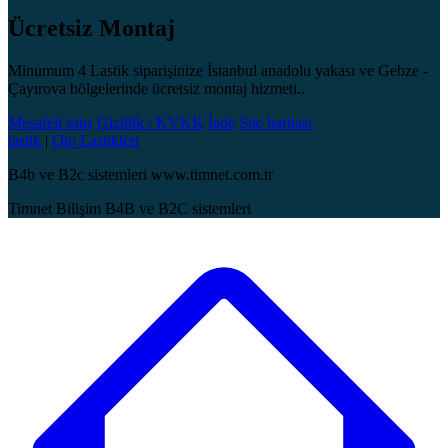
Ücretsiz Montaj
Minumum 4 Lastik siparişinize İstanbul anadolu yakası ve Gebze -
Çayırova bölgelerinde ücretsiz montaj hizmeti..
Mesafeli satış
Gizlilik / KVKK
İade
Site haritası
lastik
|
Oto Lastikleri
B4b ve B2c sistemleri www.timnet.com.tr
Timnet Bilişim B4B ve B2C sistemleri