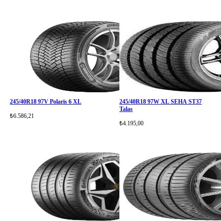
245/40R18 97V Polaris 6 XL
245/40R18 97W XL SEHA ST37
Talas
₺6.586,21
₺4.195,00