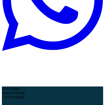
Hızlı tedarik
Mağaza desteği
Güvenli sipariş