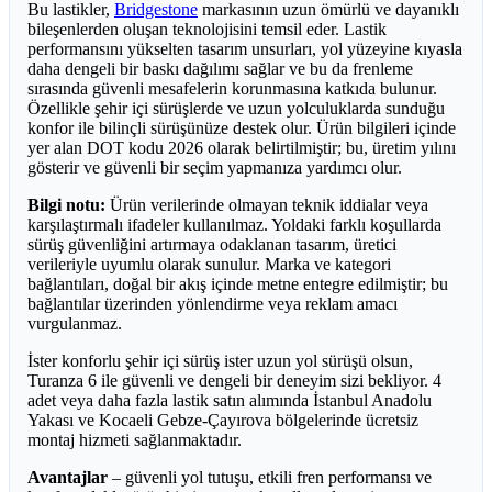
Bu lastikler,
Bridgestone
markasının uzun ömürlü ve dayanıklı
bileşenlerden oluşan teknolojisini temsil eder. Lastik
performansını yükselten tasarım unsurları, yol yüzeyine kıyasla
daha dengeli bir baskı dağılımı sağlar ve bu da frenleme
sırasında güvenli mesafelerin korunmasına katkıda bulunur.
Özellikle şehir içi sürüşlerde ve uzun yolculuklarda sunduğu
konfor ile bilinçli sürüşünüze destek olur. Ürün bilgileri içinde
yer alan DOT kodu 2026 olarak belirtilmiştir; bu, üretim yılını
gösterir ve güvenli bir seçim yapmanıza yardımcı olur.
Bilgi notu:
Ürün verilerinde olmayan teknik iddialar veya
karşılaştırmalı ifadeler kullanılmaz. Yoldaki farklı koşullarda
sürüş güvenliğini artırmaya odaklanan tasarım, üretici
verileriyle uyumlu olarak sunulur. Marka ve kategori
bağlantıları, doğal bir akış içinde metne entegre edilmiştir; bu
bağlantılar üzerinden yönlendirme veya reklam amacı
vurgulanmaz.
İster konforlu şehir içi sürüş ister uzun yol sürüşü olsun,
Turanza 6 ile güvenli ve dengeli bir deneyim sizi bekliyor. 4
adet veya daha fazla lastik satın alımında İstanbul Anadolu
Yakası ve Kocaeli Gebze-Çayırova bölgelerinde ücretsiz
montaj hizmeti sağlanmaktadır.
Avantajlar
– güvenli yol tutuşu, etkili fren performansı ve