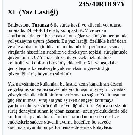
245/40R18 97Y
XL (Yaz Lastiği)
Bridgestone
Turanza 6
ile sürüş keyfi ve güvenli yol tutuşu
bir arada. 245/40R18 ebatı, kompakt SUV ve sedan
sınıflarında dengeli bir temas alanı sağlar ve sürüşün her anında
yol yüzeyine uyum gösterir. Bu yaz lastiği, özellikle hafif ticarı
ve aile arabaları için ideal olan dinamik bir performans sunar;
virajlarda hissedilen stabilite ve direksiyon tepkisi, sürüşünüzde
güveni artırır. 97 Y hız endeksi ile yüksek hızlarda bile
kontrollü ve konforlu bir sürüş elde edilir. XL yapısı, daha
geniş taşıma kapasitesiyle yük endeksinin gerektirdiği
güvenliği sürüş boyunca sürdürür.
Yaz mevsiminde kullanılan bu lastik, geniş kanallı sırt deseni
ve gelişmiş sırt yapısı sayesinde yol tutuşunu iyileştirir ve ıslak
yüzeylerde bile etkili bir fren performansı sağlar. Yol tutuşunun
güçlendirilmesi, virajlara yaklaşırken dengeyi korumaya
yardımcı olur ve sürücünün güvenliğini artırır. Ayrıca sessiz bir
sürüş deneyimi sunan iç taban tasarımı, uzun yolculuklarda bile
konforu ön planda tutar. Üretici tarafından önerilen ebat ve
endekslerle sadece güvenli uyumu hedefler; bu sayede
aracınızla uyumlu bir performans elde etmek kolaylaşır.