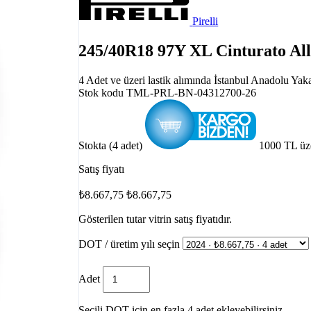
Pirelli
245/40R18 97Y XL Cinturato All
4 Adet ve üzeri lastik alımında İstanbul Anadolu Yak
Stok kodu
TML-PRL-BN-04312700-26
Stokta (4 adet)
1000 TL üz
Satış fiyatı
₺8.667,75
₺8.667,75
Gösterilen tutar vitrin satış fiyatıdır.
DOT / üretim yılı seçin
Adet
Seçili DOT için en fazla 4 adet ekleyebilirsiniz