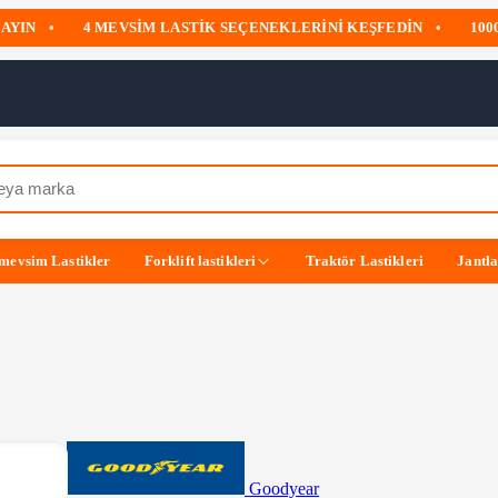
N
•
4 MEVSIM LASTIK SEÇENEKLERINI KEŞFEDIN
•
1000 TL
mevsim Lastikler
Forklift lastikleri
Traktör Lastikleri
Jantl
Goodyear