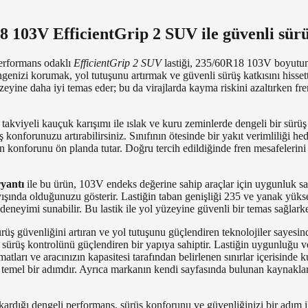
 103V EfficientGrip 2 SUV ile güvenli sürü
erformans odaklı
EfficientGrip 2 SUV
lastiği, 235/60R18 103V boyutund
enizi korumak, yol tutuşunu artırmak ve güvenli sürüş katkısını hisset
eyine daha iyi temas eder; bu da virajlarda kayma riskini azaltırken fre
 takviyeli kauçuk karışımı ile ıslak ve kuru zeminlerde dengeli bir sür
nforunuzu artırabilirsiniz. Sınıfının ötesinde bir yakıt verimliliği hedef
konforunu ön planda tutar. Doğru tercih edildiğinde fren mesafelerini de
yantı
ile bu ürün, 103V endeks değerine sahip araçlar için uygunluk sağl
yışında olduğunuzu gösterir. Lastiğin taban genişliği 235 ve yanak yüks
ş deneyimi sunabilir. Bu lastik ile yol yüzeyine güvenli bir temas sağlar
rüş güvenliğini artıran ve yol tutuşunu güçlendiren teknolojiler sayesind
ve sürüş kontrolünü güçlendiren bir yapıya sahiptir. Lastiğin uygunluğu 
matları ve aracınızın kapasitesi tarafından belirlenen sınırlar içerisind
 temel bir adımdır. Ayrıca markanın kendi sayfasında bulunan kaynaklar 
kardığı dengeli performans, sürüş konforunu ve güvenliğinizi bir adım il