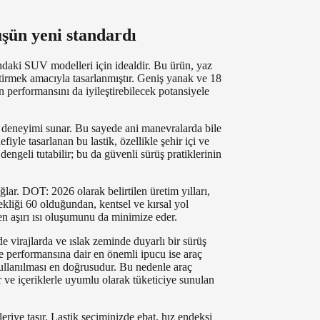
şün yeni standardı
aki SUV modelleri için idealdir. Bu ürün, yaz
tirmek amacıyla tasarlanmıştır. Geniş yanak ve 18
n performansını da iyileştirebilecek potansiyele
üş deneyimi sunar. Bu sayede ani manevralarda bile
iyle tasarlanan bu lastik, özellikle şehir içi ve
ngeli tutabilir; bu da güvenli sürüş pratiklerinin
ar. DOT: 2026 olarak belirtilen üretim yılları,
ekliği 60 olduğundan, kentsel ve kırsal yol
ken aşırı ısı oluşumunu da minimize eder.
e virajlarda ve ıslak zeminde duyarlı bir sürüş
ve performansına dair en önemli ipucu ise araç
e kullanılması en doğrusudur. Bu nedenle araç
ve içeriklerle uyumlu olarak tüketiciye sunulan
eriye taşır. Lastik seçiminizde ebat, hız endeksi