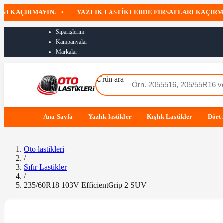
KAÇIRMAYIN.
•
YAZLIK LASTIKLERDE FIRSATLARI KAÇIRMAYI
Siparişlerim
Kampanyalar
Markalar
Ürün ara
Ana Sayfa
Yazlık lastikler
Kışlık Lastikler
Dört 
Oto lastikleri
/
Sıfır Lastikler
/
235/60R18 103V EfficientGrip 2 SUV