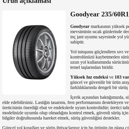
Ürün açıklaması
Goodyear 235/60R18
Goodyear
markasının yüksek p
mevsiminin sıcak günlerinde deng
inç jant uyumu sayesinde yol yüz
sahiptir.
Yol tutuşunu güçlendiren sıvı ve
kontrolünüzü kaybetmeden sürüş ko
uzun yol kullanımında sürücünün 
temel taşlarından biridir.
Yüksek hız endeksi
ve
103 var
güncel ve güvenilir bir ürün ara
farklılıklarında dengeli bir sürü
İçerik açısından baktığımızda, sü
elde edebilirsiniz. Lastiğin tasarımı, fren performansını destekleyen 
üreticisinin önerdiği ebat ve endekslerle uyum kontrolüdür; üretici tali
modelinizle uyumlu olup olmadığını kontrol etmek, güvenli sürüş için
bilgiler doğrultusunda hareket etmek, sürüş güvenliğini destekler.
Güncel yol koşulları ve sürüş ihtiyaçlarınız için bu ürünün ön plana çı