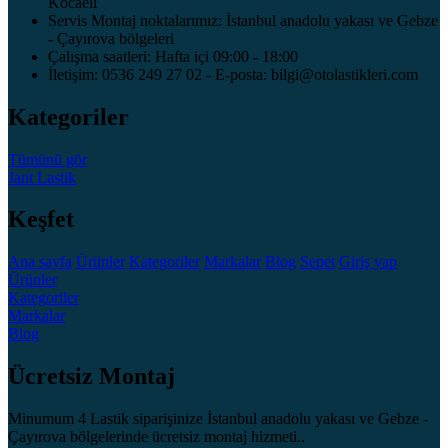
Kocaeli
Servis Montaj noktalarımız: İstanbul anadolu yakası ve Gebze
- Çayırova bölgeleri
Çalışma saatleri: Hafta içi 09:00 - 18:00
İletişim: 0536 249 27 02 - E-posta: bilgi@otolastikleri.com
Kategoriler
Tümünü gör
Jant
Lastik
Keşfet
Ana sayfa
Ürünler
Kategoriler
Markalar
Blog
Sepet
Giriş yap
Ürünler
Kategoriler
Markalar
Blog
Ücretsiz Montaj
Minumum 4 Lastik siparişinize İstanbul anadolu yakası ve Gebze -
Çayırova bölgelerinde ücretsiz montaj hizmeti..