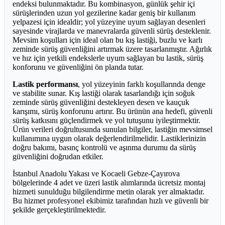
endeksi bulunmaktadır. Bu kombinasyon, günlük şehir içi
sürüşlerinden uzun yol gezilerine kadar geniş bir kullanım
yelpazesi için idealdir; yol yüzeyine uyum sağlayan desenleri
sayesinde virajlarda ve manevralarda güvenli sürüş desteklenir.
Mevsim koşulları için ideal olan bu kış lastiği, buzlu ve karlı
zeminde sürüş güvenliğini artırmak üzere tasarlanmıştır. Ağırlık
ve hız için yetkili endekslerle uyum sağlayan bu lastik, sürüş
konforunu ve güvenliğini ön planda tutar.
Lastik performansı
, yol yüzeyinin farklı koşullarında denge
ve stabilite sunar. Kış lastiği olarak tasarlandığı için soğuk
zeminde sürüş güvenliğini destekleyen desen ve kauçuk
karışımı, sürüş konforunu artırır. Bu ürünün ana hedefi, güvenli
sürüş katkısını güçlendirmek ve yol tutuşunu iyileştirmektir.
Ürün verileri doğrultusunda sunulan bilgiler, lastiğin mevsimsel
kullanımına uygun olarak değerlendirilmelidir. Lastiklerinizin
doğru bakımı, basınç kontrolü ve aşınma durumu da sürüş
güvenliğini doğrudan etkiler.
İstanbul Anadolu Yakası ve Kocaeli Gebze-Çayırova
bölgelerinde 4 adet ve üzeri lastik alımlarında ücretsiz montaj
hizmeti sunulduğu bilgilendirme metin olarak yer almaktadır.
Bu hizmet profesyonel ekibimiz tarafından hızlı ve güvenli bir
şekilde gerçekleştirilmektedir.