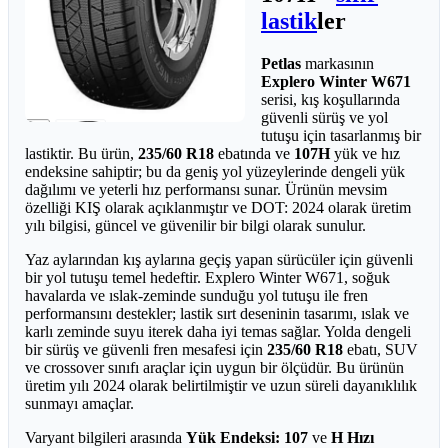
lastik
ler
Petlas
markasının
Explero Winter W671
serisi, kış koşullarında
güvenli sürüş ve yol
tutuşu için tasarlanmış bir
lastiktir. Bu ürün,
235/60 R18
ebatında ve
107H
yük ve hız
endeksine sahiptir; bu da geniş yol yüzeylerinde dengeli yük
dağılımı ve yeterli hız performansı sunar. Ürünün mevsim
özelliği KIŞ olarak açıklanmıştır ve DOT: 2024 olarak üretim
yılı bilgisi, güncel ve güvenilir bir bilgi olarak sunulur.
Yaz aylarından kış aylarına geçiş yapan sürücüler için güvenli
bir yol tutuşu temel hedeftir. Explero Winter W671, soğuk
havalarda ve ıslak-zeminde sunduğu yol tutuşu ile fren
performansını destekler; lastik sırt deseninin tasarımı, ıslak ve
karlı zeminde suyu iterek daha iyi temas sağlar. Yolda dengeli
bir sürüş ve güvenli fren mesafesi için
235/60 R18
ebatı, SUV
ve crossover sınıfı araçlar için uygun bir ölçüdür. Bu ürünün
üretim yılı 2024 olarak belirtilmiştir ve uzun süreli dayanıklılık
sunmayı amaçlar.
Varyant bilgileri arasında
Yük Endeksi: 107
ve
H Hızı