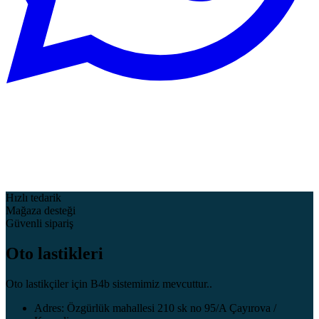
Hızlı tedarik
Mağaza desteği
Güvenli sipariş
Oto lastikleri
Oto lastikçiler için B4b sistemimiz mevcuttur..
Adres: Özgürlük mahallesi 210 sk no 95/A Çayırova /