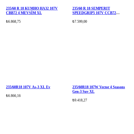
235/60 R 18 KUMHO HA32 107V
235/60 R 18 SEMPERIT
CBB72 4 MEVSİM XL
SPEEDGRIP5 107V CCB72
(XLFR)
₺6.868,75
₺7.599,00
235/60R18 107V As-3 XL Ev
235/60R18 107W Vector 4 Seasons
Gen-3 Suv XL
₺6.866,16
₺9.418,27