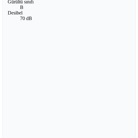
Gürültü sınıfı
B
Desibel
70 dB