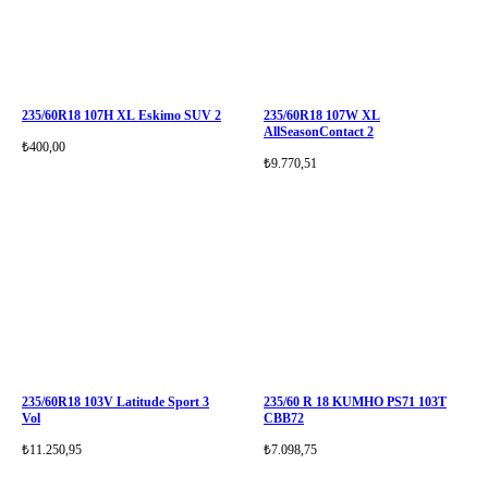
235/60R18 107H XL Eskimo SUV 2
235/60R18 107W XL
AllSeasonContact 2
₺400,00
₺9.770,51
235/60R18 103V Latitude Sport 3
235/60 R 18 KUMHO PS71 103T
Vol
CBB72
₺11.250,95
₺7.098,75