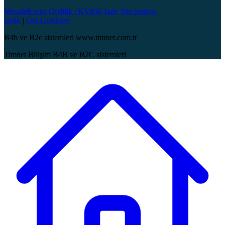
Mesafeli satış
Gizlilik / KVKK
İade
Site haritası
lastik
|
Oto Lastikleri
B4b ve B2c sistemleri www.timnet.com.tr
Timnet Bilişim B4B ve B2C sistemleri