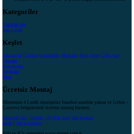
Kategoriler
Tümünü gör
Jant
Lastik
Keşfet
Ana sayfa
Ürünler
Kategoriler
Markalar
Blog
Sepet
Giriş yap
Ürünler
Kategoriler
Markalar
Blog
Ücretsiz Montaj
Minumum 4 Lastik siparişinize İstanbul anadolu yakası ve Gebze -
Çayırova bölgelerinde ücretsiz montaj hizmeti..
Mesafeli satış
Gizlilik / KVKK
İade
Site haritası
lastik
|
Oto Lastikleri
B4b ve B2c sistemleri www.timnet.com.tr