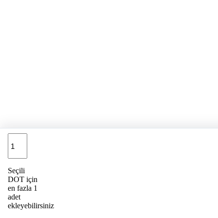
Adet
Seçili
DOT için
en fazla 1
adet
ekleyebilirsiniz