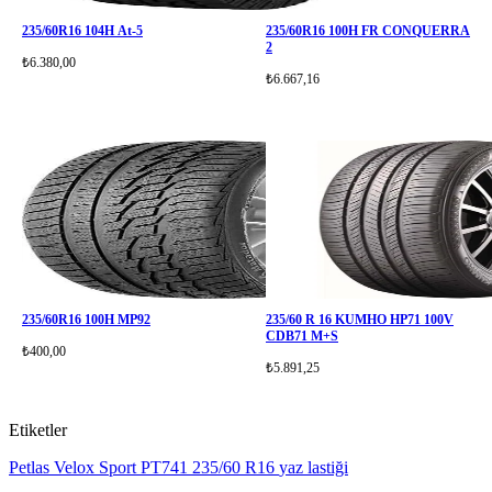
235/60R16 104H At-5
235/60R16 100H FR CONQUERRA
2
₺6.380,00
₺6.667,16
235/60R16 100H MP92
235/60 R 16 KUMHO HP71 100V
CDB71 M+S
₺400,00
₺5.891,25
Etiketler
Petlas Velox Sport PT741
235/60 R16
yaz lastiği