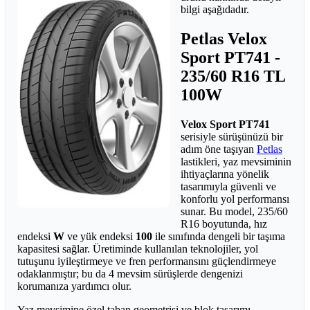
bilgi aşağıdadır.
Petlas Velox
Sport PT741 -
235/60 R16 TL
100W
Velox Sport PT741
serisiyle sürüşünüzü bir
adım öne taşıyan
Petlas
lastikleri, yaz mevsiminin
ihtiyaçlarına yönelik
tasarımıyla güvenli ve
konforlu yol performansı
sunar. Bu model, 235/60
R16 boyutunda, hız
endeksi
W
ve yük endeksi
100
ile sınıfında dengeli bir taşıma
kapasitesi sağlar. Üretiminde kullanılan teknolojiler, yol
tutuşunu iyileştirmeye ve fren performansını güçlendirmeye
odaklanmıştır; bu da 4 mevsim sürüşlerde dengenizi
korumanıza yardımcı olur.
Yaz mevsimine özel taban geometrisi ve blok tasarımı,