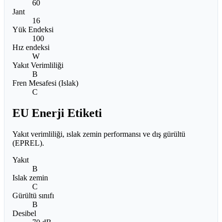
60
Jant
16
Yük Endeksi
100
Hız endeksi
W
Yakıt Verimliliği
B
Fren Mesafesi (Islak)
C
EU Enerji Etiketi
Yakıt verimliliği, ıslak zemin performansı ve dış gürültü
(EPREL).
Yakıt
B
Islak zemin
C
Gürültü sınıfı
B
Desibel