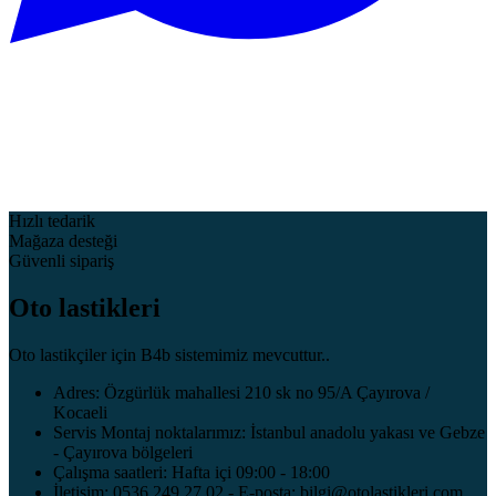
Hızlı tedarik
Mağaza desteği
Güvenli sipariş
Oto lastikleri
Oto lastikçiler için B4b sistemimiz mevcuttur..
Adres: Özgürlük mahallesi 210 sk no 95/A Çayırova /
Kocaeli
Servis Montaj noktalarımız: İstanbul anadolu yakası ve Gebze
- Çayırova bölgeleri
Çalışma saatleri: Hafta içi 09:00 - 18:00
İletişim: 0536 249 27 02 - E-posta: bilgi@otolastikleri.com