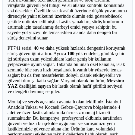
virajlarda güvenli yol tutuşu ve su atlama kontrolü konusunda
sizi destekler. Özellikle sıcak asfalt üzerinde düşük yuvarlanma
direnciyle yakıt tüketimi üzerinde olumlu etki gösterebilecek
şekilde optimize edilmiştir. Lastik yanakları, sürüş konforunu
artırmak için tasarlanmış darbeyi emici yapıya sahiptir; bu
sayede yol yüzeyi ile temas edilen alanda daha dengeli bir
sürüş deneyimi sunar.
PT741 serisi,
40
ve daha yüksek hızlarda dengesini koruyarak
sürüş güvenliğini artırır. Ayrıca
100
yük endeksi, günlük şehir
içi sürüşten uzun yolculuklara kadar geniş bir kullanım
yelpazesine uyum sağlar. Tabanda bulunan özel kanallar, ıslak
zeminde bile suyu hızlı boşaltarak kıvamlı bir yüzeyle temas
sağlar; bu da fren mesafelerini dolaylı olarak etkileyebilir ve
güvenli duruşa katkı sağlar. Varyant olarak bu ürün,
Mevsim:
YAZ
özelliğini taşıyan bir lastik olarak hafif gürültü seviyesi
ve dengeli davranış sergiler.
Montaj ve servis açısından avantajlı olan teklifimiz, İstanbul
Anadolu Yakası ve Kocaeli Gebze-Çayırova bölgelerinde 4
adet ve üzeri lastik alımlarında ücretsiz montaj hizmeti
sunmaktadır. Bu kampanya, profesyonel ekibimiz tarafından
güvenli ve hızlı bir şekilde uygulanır ve sürüşünüzü yeni
lastiklerinizle güvence altına alır. Ürünün kara yolundaki
performansını etkileyen teknik değerlere bağlı olarak, park