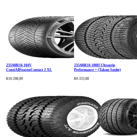
235/60R16 104V
235/60R16 100H Ultragrip
ContiAllSeasonContact 2 XL
Performance + (Takım Satılır)
₺10.298,89
₺9.333,88