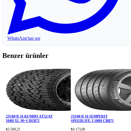
WhatsApp'tan sor
Benzer ürünler
235/60 R 16 KUMHO AT52/AT
235/60 R 16 SEMPERIT
104H XL M+S DEB72
SPEEDLIFE-3 100H CBB71
₺5.569,25
₺6.173,00