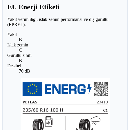
EU Enerji Etiketi
Yakıt verimliliği, ıslak zemin performansı ve dış gürültü
(EPREL).
Yakıt
B
Islak zemin
C
Gürültü sınıfı
B
Desibel
70 dB