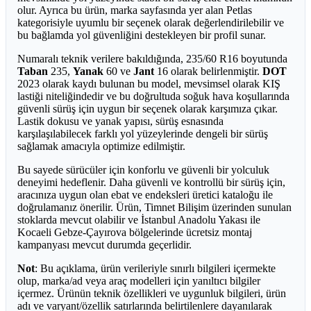
olur. Ayrıca bu ürün, marka sayfasında yer alan Petlas
kategorisiyle uyumlu bir seçenek olarak değerlendirilebilir ve
bu bağlamda yol güvenliğini destekleyen bir profil sunar.
Numaralı teknik verilere bakıldığında, 235/60 R16 boyutunda
Taban
235,
Yanak
60 ve
Jant
16 olarak belirlenmiştir.
DOT
2023 olarak kaydı bulunan bu model, mevsimsel olarak KIŞ
lastiği niteliğindedir ve bu doğrultuda soğuk hava koşullarında
güvenli sürüş için uygun bir seçenek olarak karşımıza çıkar.
Lastik dokusu ve yanak yapısı, sürüş esnasında
karşılaşılabilecek farklı yol yüzeylerinde dengeli bir sürüş
sağlamak amacıyla optimize edilmiştir.
Bu sayede sürücüler için konforlu ve güvenli bir yolculuk
deneyimi hedeflenir. Daha güvenli ve kontrollü bir sürüş için,
aracınıza uygun olan ebat ve endeksleri üretici kataloğu ile
doğrulamanız önerilir. Ürün, Timnet Bilişim üzerinden sunulan
stoklarda mevcut olabilir ve İstanbul Anadolu Yakası ile
Kocaeli Gebze-Çayırova bölgelerinde ücretsiz montaj
kampanyası mevcut durumda geçerlidir.
Not
: Bu açıklama, ürün verileriyle sınırlı bilgileri içermekte
olup, marka/ad veya araç modelleri için yanıltıcı bilgiler
içermez. Ürünün teknik özellikleri ve uygunluk bilgileri, ürün
adı ve varyant/özellik satırlarında belirtilenlere dayanılarak