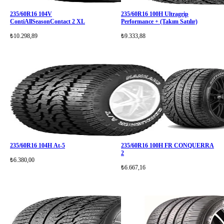
235/60R16 104V
235/60R16 100H Ultragrip
ContiAllSeasonContact 2 XL
Performance + (Takım Satılır)
₺10.298,89
₺9.333,88
235/60R16 104H At-5
235/60R16 100H FR CONQUERRA
2
₺6.380,00
₺6.667,16