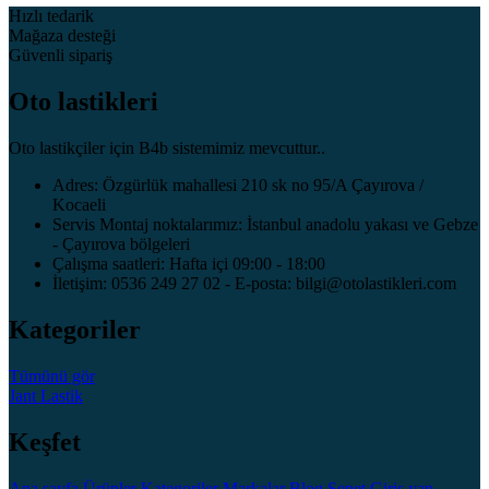
Hızlı tedarik
Mağaza desteği
Güvenli sipariş
Oto lastikleri
Oto lastikçiler için B4b sistemimiz mevcuttur..
Adres: Özgürlük mahallesi 210 sk no 95/A Çayırova /
Kocaeli
Servis Montaj noktalarımız: İstanbul anadolu yakası ve Gebze
- Çayırova bölgeleri
Çalışma saatleri: Hafta içi 09:00 - 18:00
İletişim: 0536 249 27 02 - E-posta: bilgi@otolastikleri.com
Kategoriler
Tümünü gör
Jant
Lastik
Keşfet
Ana sayfa
Ürünler
Kategoriler
Markalar
Blog
Sepet
Giriş yap