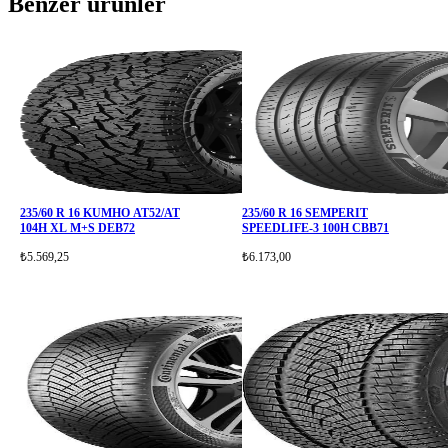
Benzer ürünler
235/60 R 16 KUMHO AT52/AT
235/60 R 16 SEMPERIT
104H XL M+S DEB72
SPEEDLIFE-3 100H CBB71
₺5.569,25
₺6.173,00