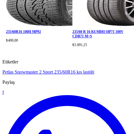
235/60R16 100H MP92
235/60 R 16 KUMHO HP71 100V
CDB71 M+S
₺400,00
₺5.891,25
Etiketler
Petlas Snowmaster 2 Sport
235/60R16
kış lastiği
Paylaş
f