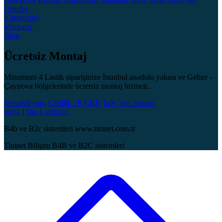
Ürünler
Kategoriler
Markalar
Blog
Ücretsiz Montaj
Minumum 4 Lastik siparişinize İstanbul anadolu yakası ve Gebze -
Çayırova bölgelerinde ücretsiz montaj hizmeti..
Mesafeli satış
Gizlilik / KVKK
İade
Site haritası
lastik
|
Oto Lastikleri
B4b ve B2c sistemleri www.timnet.com.tr
Timnet Bilişim B4B ve B2C sistemleri