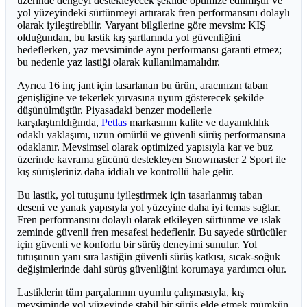
üzerinde dengeyi destekleyecek şekilde optimize edilmiştir ve
yol yüzeyindeki sürtünmeyi artırarak fren performansını dolaylı
olarak iyileştirebilir. Varyant bilgilerine göre mevsim: KIŞ
olduğundan, bu lastik kış şartlarında yol güvenliğini
hedeflerken, yaz mevsiminde aynı performansı garanti etmez;
bu nedenle yaz lastiği olarak kullanılmamalıdır.
Ayrıca 16 inç jant için tasarlanan bu ürün, aracınızın taban
genişliğine ve tekerlek yuvasına uyum gösterecek şekilde
düşünülmüştür. Piyasadaki benzer modellerle
karşılaştırıldığında,
Petlas
markasının kalite ve dayanıklılık
odaklı yaklaşımı, uzun ömürlü ve güvenli sürüş performansına
odaklanır. Mevsimsel olarak optimized yapısıyla kar ve buz
üzerinde kavrama gücünü destekleyen Snowmaster 2 Sport ile
kış sürüşleriniz daha iddialı ve kontrollü hale gelir.
Bu lastik, yol tutuşunu iyileştirmek için tasarlanmış taban
deseni ve yanak yapısıyla yol yüzeyine daha iyi temas sağlar.
Fren performansını dolaylı olarak etkileyen sürtünme ve ıslak
zeminde güvenli fren mesafesi hedeflenir. Bu sayede sürücüler
için güvenli ve konforlu bir sürüş deneyimi sunulur. Yol
tutuşunun yanı sıra lastiğin güvenli sürüş katkısı, sıcak-soğuk
değişimlerinde dahi sürüş güvenliğini korumaya yardımcı olur.
Lastiklerin tüm parçalarının uyumlu çalışmasıyla, kış
mevsiminde yol yüzeyinde stabil bir sürüş elde etmek mümkün