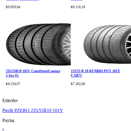
₺9.859,04
₺9.116,16
235/55R19 101V ContiSportContact
235/55 R 19 KUMHO PS71 101Y
5 Suv Fr
CAB71
₺9.218,97
₺7.392,00
Etiketler
Pirelli PZERO
235/55R19
101Y
Paylaş
f