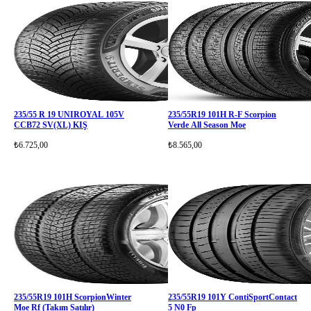
235/55 R 19 UNIROYAL 105V
235/55R19 101H R-F Scorpion
CCB72 SV(XL) KIŞ
Verde All Season Moe
₺6.725,00
₺8.565,00
235/55R19 101H ScorpionWinter
235/55R19 101Y ContiSportContact
Moe Rf (Takım Satılır)
5 N0 Fp