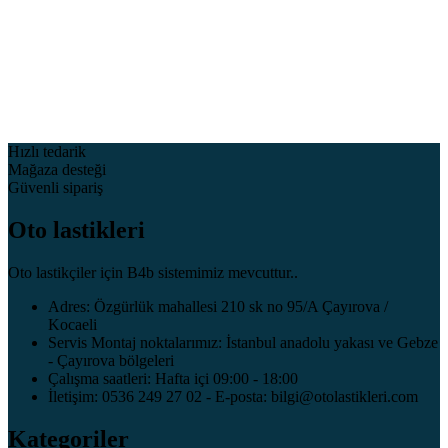
Hızlı tedarik
Mağaza desteği
Güvenli sipariş
Oto lastikleri
Oto lastikçiler için B4b sistemimiz mevcuttur..
Adres: Özgürlük mahallesi 210 sk no 95/A Çayırova /
Kocaeli
Servis Montaj noktalarımız: İstanbul anadolu yakası ve Gebze
- Çayırova bölgeleri
Çalışma saatleri: Hafta içi 09:00 - 18:00
İletişim: 0536 249 27 02 - E-posta: bilgi@otolastikleri.com
Kategoriler