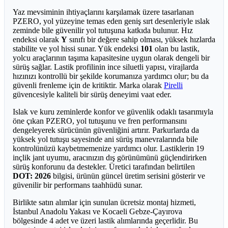
Yaz mevsiminin ihtiyaçlarını karşılamak üzere tasarlanan
PZERO, yol yüzeyine temas eden geniş sırt desenleriyle ıslak
zeminde bile güvenilir yol tutuşuna katkıda bulunur. Hız
endeksi olarak
Y
sınıfı bir değere sahip olması, yüksek hızlarda
stabilite ve yol hissi sunar. Yük endeksi
101
olan bu lastik,
yolcu araçlarının taşıma kapasitesine uygun olarak dengeli bir
sürüş sağlar. Lastik profilinin ince siluetli yapısı, virajlarda
hızınızı kontrollü bir şekilde korumanıza yardımcı olur; bu da
güvenli frenleme için de kritiktir. Marka olarak
Pirelli
güvencesiyle kaliteli bir sürüş deneyimi vaat eder.
Islak ve kuru zeminlerde konfor ve güvenlik odaklı tasarımıyla
öne çıkan PZERO, yol tutuşunu ve fren performansını
dengeleyerek sürücünün güvenliğini artırır. Parkurlarda da
yüksek yol tutuşu sayesinde ani sürüş manevralarında bile
kontrolünüzü kaybetmemenize yardımcı olur. Lastiklerin 19
inçlik jant uyumu, aracınızın dış görünümünü güçlendirirken
sürüş konforunu da destekler. Üretici tarafından belirtilen
DOT: 2026
bilgisi, ürünün güncel üretim serisini gösterir ve
güvenilir bir performans taahhüdü sunar.
Birlikte satın alımlar için sunulan ücretsiz montaj hizmeti,
İstanbul Anadolu Yakası ve Kocaeli Gebze-Çayırova
bölgesinde 4 adet ve üzeri lastik alımlarında geçerlidir. Bu