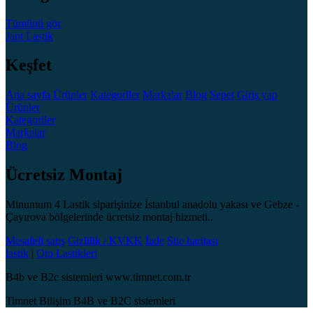
Tümünü gör
Jant
Lastik
Keşfet
Ana sayfa
Ürünler
Kategoriler
Markalar
Blog
Sepet
Giriş yap
Ürünler
Kategoriler
Markalar
Blog
Ücretsiz Montaj
Minumum 4 Lastik siparişinize İstanbul anadolu yakası ve Gebze -
Çayırova bölgelerinde ücretsiz montaj hizmeti..
Mesafeli satış
Gizlilik / KVKK
İade
Site haritası
lastik
|
Oto Lastikleri
B4b ve B2c sistemleri www.timnet.com.tr
Timnet Bilişim B4B ve B2C sistemleri