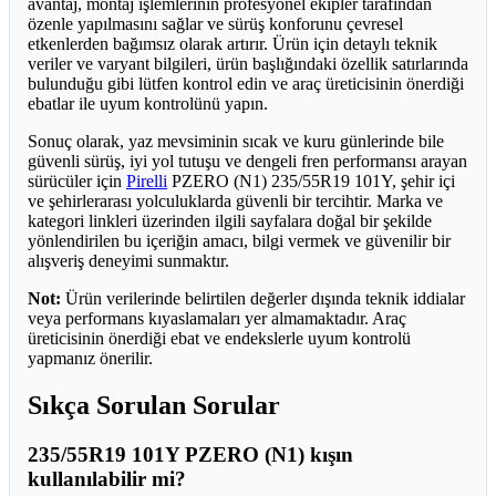
avantaj, montaj işlemlerinin profesyonel ekipler tarafından
özenle yapılmasını sağlar ve sürüş konforunu çevresel
etkenlerden bağımsız olarak artırır. Ürün için detaylı teknik
veriler ve varyant bilgileri, ürün başlığındaki özellik satırlarında
bulunduğu gibi lütfen kontrol edin ve araç üreticisinin önerdiği
ebatlar ile uyum kontrolünü yapın.
Sonuç olarak, yaz mevsiminin sıcak ve kuru günlerinde bile
güvenli sürüş, iyi yol tutuşu ve dengeli fren performansı arayan
sürücüler için
Pirelli
PZERO (N1) 235/55R19 101Y, şehir içi
ve şehirlerarası yolculuklarda güvenli bir tercihtir. Marka ve
kategori linkleri üzerinden ilgili sayfalara doğal bir şekilde
yönlendirilen bu içeriğin amacı, bilgi vermek ve güvenilir bir
alışveriş deneyimi sunmaktır.
Not:
Ürün verilerinde belirtilen değerler dışında teknik iddialar
veya performans kıyaslamaları yer almamaktadır. Araç
üreticisinin önerdiği ebat ve endekslerle uyum kontrolü
yapmanız önerilir.
Sıkça Sorulan Sorular
235/55R19 101Y PZERO (N1) kışın
kullanılabilir mi?