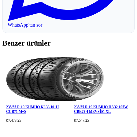
WhatsApp'tan sor
Benzer ürünler
235/55 R 19 KUMHO KL33 101H
235/55 R 19 KUMHO HA32 105W
CCB71 M+S
CBB72 4 MEVSİM XL
₺7.478,25
₺7.547,25