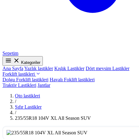
Sepetim
Kategoriler
Ana Sayfa
Yazlık lastikler
Kışlık Lastikler
Dört mevsim Lastikler
Forklift lastikleri
Dolgu Forklift lastikleri
Havalı Foklift lastikleri
Traktör Lastikleri
Jantlar
Oto lastikleri
/
Sıfır Lastikler
/
235/55R18 104V XL All Season SUV