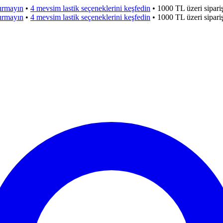
çırmayın
•
4 mevsim lastik seçeneklerini keşfedin
•
1000 TL üzeri sipar
çırmayın
•
4 mevsim lastik seçeneklerini keşfedin
•
1000 TL üzeri sipar