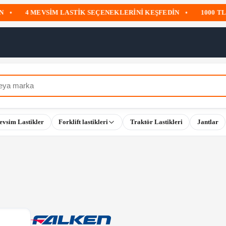
4 MEVSIM LASTIK SEÇENEKLERINI KEŞFEDIN
•
1000 TL ÜZ
evsim Lastikler
Forklift lastikleri
Traktör Lastikleri
Jantlar