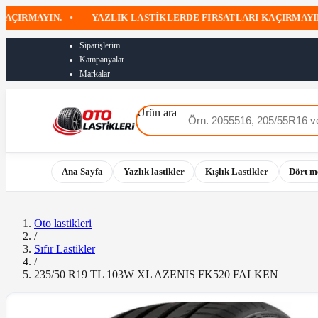
RMAYIN.
•
YAZLIK LASTIKLERDE FIRSATLARI KAÇIRMAYIN
•
Siparişlerim
Kampanyalar
Markalar
Ürün ara
Ana Sayfa
Yazlık lastikler
Kışlık Lastikler
Dört m
Oto lastikleri
/
Sıfır Lastikler
/
235/50 R19 TL 103W XL AZENIS FK520 FALKEN