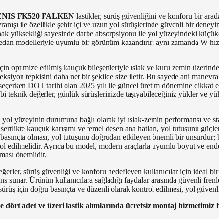
ZENIS FK520 FALKEN
lastikler, sürüş güvenliğini ve konforu bir ar
anışı ile özellikle şehir içi ve uzun yol sürüşlerinde güvenli bir deney
nak yüksekliği sayesinde darbe absorpsiyonu ile yol yüzeyindeki küçükç
dan modelleriyle uyumlu bir görünüm kazandırır; aynı zamanda W hız e
çin optimize edilmiş kauçuk bileşenleriyle ıslak ve kuru zemin üzerinde 
ireksiyon tepkisini daha net bir şekilde size iletir. Bu sayede ani mane
izi seçerken DOT tarihi olan 2025 yılı ile güncel üretim dönemine dikkat
i teknik değerler, günlük sürüşlerinizde taşıyabileceğiniz yükler ve yük
yol yüzeyinin durumuna bağlı olarak iyi ıslak-zemin performansı ve sta
rtlikte kauçuk karışımı ve temel desen ana hatları, yol tutuşunu güçlend
 basınçta olması, yol tutuşunu doğrudan etkileyen önemli bir unsurdur; 
rol edilmelidir. Ayrıca bu model, modern araçlarla uyumlu boyut ve endek
ması önemlidir.
erler, sürüş güvenliği ve konforu hedefleyen kullanıcılar için ideal bir 
ans sunar. Ürünün kullanıcılara sağladığı faydalar arasında güvenli fren
 sürüş için doğru basınçta ve düzenli olarak kontrol edilmesi, yol güvenl
 dört adet ve üzeri lastik alımlarında ücretsiz montaj hizmetimiz