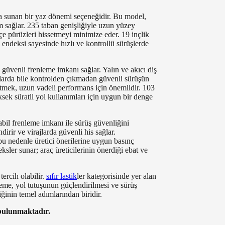
ada sunan bir yaz dönemi seçeneğidir. Bu model,
im sağlar. 235 taban genişliğiyle uzun yüzey
e pürüzleri hissetmeyi minimize eder. 19 inçlik
ndeksi sayesinde hızlı ve kontrollü sürüşlerde
güvenli frenleme imkanı sağlar. Yalın ve akıcı diş
vralarda bile kontrolden çıkmadan güvenli sürüşün
 etmek, uzun vadeli performans için önemlidir. 103
sek süratli yol kullanımları için uygun bir denge
bil frenleme imkanı ile sürüş güvenliğini
irir ve virajlarda güvenli his sağlar.
bu nedenle üretici önerilerine uygun basınç
sler sunar; araç üreticilerinin önerdiği ebat ve
tercih olabilir.
sıfır lastik
ler kategorisinde yer alan
leme, yol tutuşunun güçlendirilmesi ve sürüş
iğinin temel adımlarından biridir.
 bulunmaktadır.