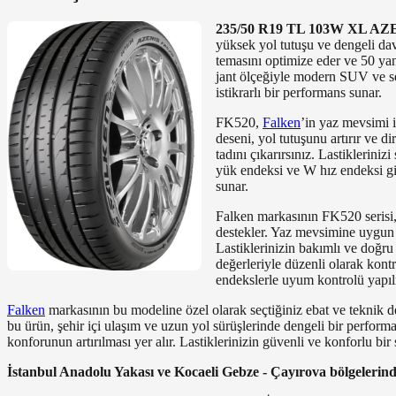
235/50 R19 TL 103W XL A
yüksek yol tutuşu ve dengeli davr
temasını optimize eder ve 50 ya
jant ölçeğiyle modern SUV ve se
istikrarlı bir performans sunar.
FK520,
Falken
’in yaz mevsimi i
deseni, yol tutuşunu artırır ve d
tadını çıkarırsınız. Lastiklerin
yük endeksi ve W hız endeksi gib
sunar.
Falken markasının FK520 serisi, 
destekler. Yaz mevsimine uygun se
Lastiklerinizin bakımlı ve doğru
değerleriyle düzenli olarak kont
endekslerle uyum kontrolü yapıl
Falken
markasının bu modeline özel olarak seçtiğiniz ebat ve teknik değ
bu ürün, şehir içi ulaşım ve uzun yol sürüşlerinde dengeli bir perform
konforunun artırılması yer alır. Lastiklerinizin güvenli ve konforlu bir
İstanbul Anadolu Yakası ve Kocaeli Gebze - Çayırova bölgelerinde