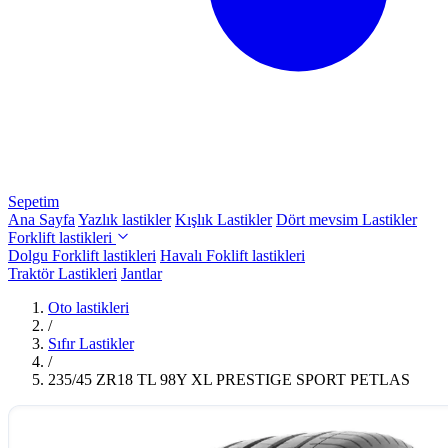
Sepetim
Ana Sayfa
Yazlık lastikler
Kışlık Lastikler
Dört mevsim Lastikler
Forklift lastikleri
Dolgu Forklift lastikleri
Havalı Foklift lastikleri
Traktör Lastikleri
Jantlar
Oto lastikleri
/
Sıfır Lastikler
/
235/45 ZR18 TL 98Y XL PRESTIGE SPORT PETLAS