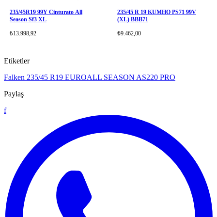
235/45R19 99Y Cinturato All
235/45 R 19 KUMHO PS71 99V
Season Sf3 XL
(XL) BBB71
₺13.998,92
₺9.462,00
Etiketler
Falken
235/45 R19
EUROALL SEASON AS220 PRO
Paylaş
f