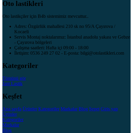
Oto lastikleri
Oto lastikçiler için B4b sistemimiz mevcuttur..
Adres: Özgürlük mahallesi 210 sk no 95/A Çayırova /
Kocaeli
Servis Montaj noktalarımız: İstanbul anadolu yakası ve Gebze
- Çayırova bölgeleri
Çalışma saatleri: Hafta içi 09:00 - 18:00
İletişim: 0536 249 27 02 - E-posta: bilgi@otolastikleri.com
Kategoriler
Tümünü gör
Jant
Lastik
Keşfet
Ana sayfa
Ürünler
Kategoriler
Markalar
Blog
Sepet
Giriş yap
Ürünler
Kategoriler
Markalar
Blog