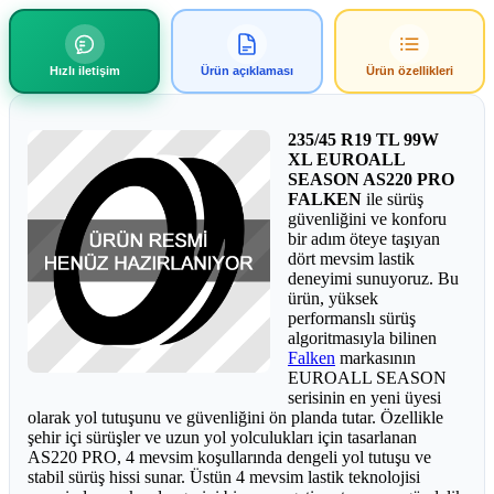
Hızlı iletişim
Ürün açıklaması
Ürün özellikleri
235/45 R19 TL 99W
XL EUROALL
SEASON AS220 PRO
FALKEN
ile sürüş
güvenliğini ve konforu
bir adım öteye taşıyan
dört mevsim lastik
deneyimi sunuyoruz. Bu
ürün, yüksek
performanslı sürüş
algoritmasıyla bilinen
Falken
markasının
EUROALL SEASON
serisinin en yeni üyesi
olarak yol tutuşunu ve güvenliğini ön planda tutar. Özellikle
şehir içi sürüşler ve uzun yol yolculukları için tasarlanan
AS220 PRO, 4 mevsim koşullarında dengeli yol tutuşu ve
stabil sürüş hissi sunar. Üstün 4 mevsim lastik teknolojisi