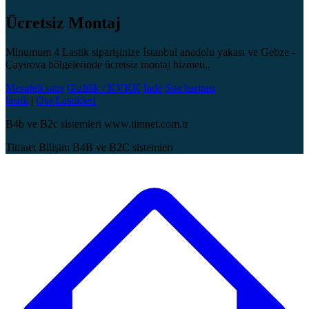
Ücretsiz Montaj
Minumum 4 Lastik siparişinize İstanbul anadolu yakası ve Gebze -
Çayırova bölgelerinde ücretsiz montaj hizmeti..
Mesafeli satış
Gizlilik / KVKK
İade
Site haritası
lastik
|
Oto Lastikleri
B4b ve B2c sistemleri www.timnet.com.tr
Timnet Bilişim B4B ve B2C sistemleri