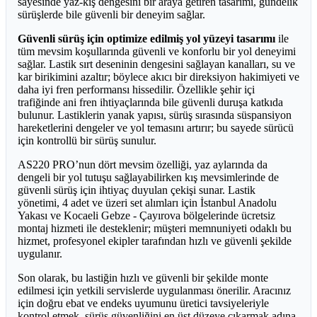
sayesinde yaz-kış dengesini bir araya getiren tasarımı, gündelik
sürüşlerde bile güvenli bir deneyim sağlar.
Güvenli sürüş için optimize edilmiş yol yüzeyi tasarımı
ile
tüm mevsim koşullarında güvenli ve konforlu bir yol deneyimi
sağlar. Lastik sırt deseninin dengesini sağlayan kanalları, su ve
kar birikimini azaltır; böylece akıcı bir direksiyon hakimiyeti ve
daha iyi fren performansı hissedilir. Özellikle şehir içi
trafiğinde ani fren ihtiyaçlarında bile güvenli duruşa katkıda
bulunur. Lastiklerin yanak yapısı, sürüş sırasında süspansiyon
hareketlerini dengeler ve yol temasını artırır; bu sayede sürücü
için kontrollü bir sürüş sunulur.
AS220 PRO’nun dört mevsim özelliği, yaz aylarında da
dengeli bir yol tutuşu sağlayabilirken kış mevsimlerinde de
güvenli sürüş için ihtiyaç duyulan çekişi sunar. Lastik
yönetimi, 4 adet ve üzeri set alımları için İstanbul Anadolu
Yakası ve Kocaeli Gebze - Çayırova bölgelerinde ücretsiz
montaj hizmeti ile desteklenir; müşteri memnuniyeti odaklı bu
hizmet, profesyonel ekipler tarafından hızlı ve güvenli şekilde
uygulanır.
Son olarak, bu lastiğin hızlı ve güvenli bir şekilde monte
edilmesi için yetkili servislerde uygulanması önerilir. Aracınız
için doğru ebat ve endeks uyumunu üretici tavsiyeleriyle
kontrol etmek, sürüş güvenliğini en üst düzeye çıkarmak adına