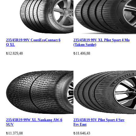
235/45R19 99V ContiEcoContact 6
235/45R19 99V XL Pilot Sport 4 Mo
Q XL
(Takım Satılır)
₺12.829,48
₺11.406,88
235/45R19 99W XL Nankang AW-6
235/45R19 95V Pilot Sport 4 Suv
SUV
Frv Emt
₺11.375,08
₺18.646,43