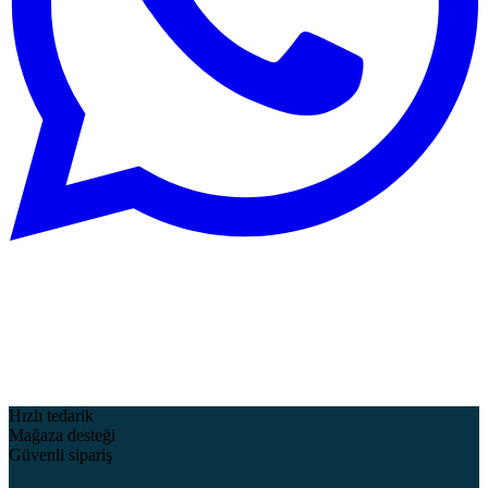
Hızlı tedarik
Mağaza desteği
Güvenli sipariş