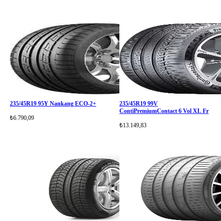
235/45R19 95Y Nankang ECO-2+
235/45R19 99V
ContiPremiumContact 6 Vol XL Fr
₺6.790,09
₺13.149,83