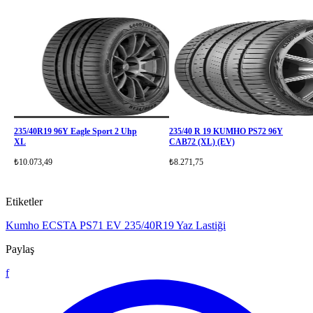
235/40R19 96Y Eagle Sport 2 Uhp
235/40 R 19 KUMHO PS72 96Y
XL
CAB72 (XL) (EV)
₺10.073,49
₺8.271,75
Etiketler
Kumho ECSTA PS71 EV
235/40R19
Yaz Lastiği
Paylaş
f