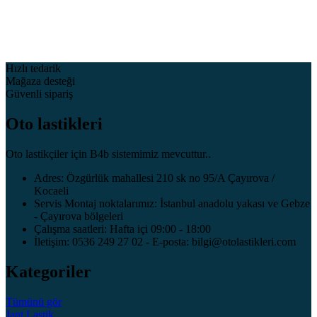
Hızlı tedarik
Mağaza desteği
Güvenli sipariş
Oto lastikleri
Oto lastikçiler için B4b sistemimiz mevcuttur..
Adres: Özgürlük mahallesi 210 sk no 95/A Çayırova /
Kocaeli
Servis Montaj noktalarımız: İstanbul anadolu yakası ve Gebze
- Çayırova bölgeleri
Çalışma saatleri: Hafta içi 09:00 - 18:00
İletişim: 0536 249 27 02 - E-posta: bilgi@otolastikleri.com
Kategoriler
Tümünü gör
Jant
Lastik