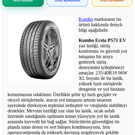
Hızlı iletişim
Ürün açıklaması
Ürün özellikleri
Kumho
markasının bu
ürünü hakkında detaylı
bilgi aşağıdadır.
Kumho Ecsta PS71 EV
yaz lastiği, sürüş
konforunu ve güvenli yol
tutuşunu bir araya
getirerek sürüş
deneyimini iyileştirmeyi
amaçlar. 235/40R19 96W
XL boyutu ile bu lastik,
yüksek hızlı sürüşlerde
dengenin ve yol hissinin
korunmasına odaklanır. Özellikle şehir içi hızlı geçişler ve
otoyol sürüşlerinde, aracın yol tutuşunu artıran tasarımı
sayesinde direksiyon tepkisini netleştirir ve virajlarda stabiliteyi
destekler. Mevsim özelliği yaz olan bu lastik, sıcak asfalt
üzerinde ısındığında optimum temas yüzeyiyle yol ile lastik
arasında kuvvetli bir bağ sağlar. Sürücülerin güvenliğini ön
planda tutan desen ve sert bileşen kombinasyonu, fren
operasyonlarında da istikrarlı davranış sergileyecek şekilde