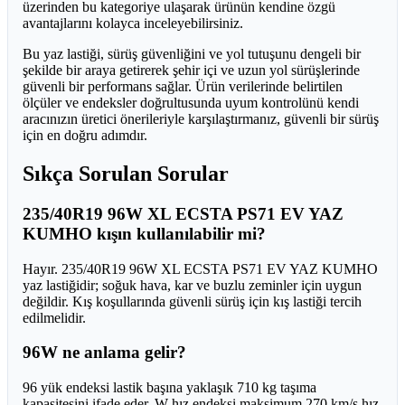
üzerinden bu kategoriye ulaşarak ürünün kendine özgü
avantajlarını kolayca inceleyebilirsiniz.
Bu yaz lastiği, sürüş güvenliğini ve yol tutuşunu dengeli bir
şekilde bir araya getirerek şehir içi ve uzun yol sürüşlerinde
güvenli bir performans sağlar. Ürün verilerinde belirtilen
ölçüler ve endeksler doğrultusunda uyum kontrolünü kendi
aracınızın üretici önerileriyle karşılaştırmanız, güvenli bir sürüş
için en doğru adımdır.
Sıkça Sorulan Sorular
235/40R19 96W XL ECSTA PS71 EV YAZ
KUMHO kışın kullanılabilir mi?
Hayır. 235/40R19 96W XL ECSTA PS71 EV YAZ KUMHO
yaz lastiğidir; soğuk hava, kar ve buzlu zeminler için uygun
değildir. Kış koşullarında güvenli sürüş için kış lastiği tercih
edilmelidir.
96W ne anlama gelir?
96 yük endeksi lastik başına yaklaşık 710 kg taşıma
kapasitesini ifade eder. W hız endeksi maksimum 270 km/s hız