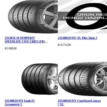
235/40 R 18 SEMPERIT
235/40R18 95V XL Pilot Alpin 5
SPEEDLIFE-3 95Y CBB72 (FR)
₺14.714,96
(XL
₺5.690,00
235/40R18 95Y Eagle F1
235/40R18 95Y ContiSportContact
Asymmetric 5
7 XL