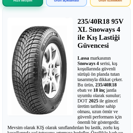
Hızlı iletişim
Ürün açıklaması
Ürün özellikleri
235/40R18 95V
XL Snoways 4
ile Kış Lastiği
Güvencesi
Lassa
markasının
Snoways 4
serisi, kış
koşullarında güvenli
sürüşü ön planda tutan
tasarımıyla dikkat çeker.
Bu ürün,
235/40R18
ebatı ve
18 inç
jantla
uyumlu olarak sunulur;
DOT
2025
ile güncel
üretim tarihine sahip
olması, uzun ömür ve
güvenli performans için
önemli bir göstergedir.
Mevsim olarak KIŞ olarak sınıflandırılan bu lastik, zorlu kış
koşullarında yol tutuşunu artırmayı hedefler. Özellikle karlı ve