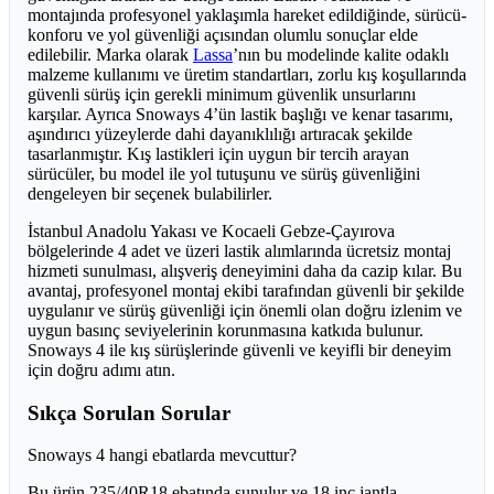
montajında profesyonel yaklaşımla hareket edildiğinde, sürücü-
konforu ve yol güvenliği açısından olumlu sonuçlar elde
edilebilir. Marka olarak
Lassa
’nın bu modelinde kalite odaklı
malzeme kullanımı ve üretim standartları, zorlu kış koşullarında
güvenli sürüş için gerekli minimum güvenlik unsurlarını
karşılar. Ayrıca Snoways 4’ün lastik başlığı ve kenar tasarımı,
aşındırıcı yüzeylerde dahi dayanıklılığı artıracak şekilde
tasarlanmıştır. Kış lastikleri için uygun bir tercih arayan
sürücüler, bu model ile yol tutuşunu ve sürüş güvenliğini
dengeleyen bir seçenek bulabilirler.
İstanbul Anadolu Yakası ve Kocaeli Gebze-Çayırova
bölgelerinde 4 adet ve üzeri lastik alımlarında ücretsiz montaj
hizmeti sunulması, alışveriş deneyimini daha da cazip kılar. Bu
avantaj, profesyonel montaj ekibi tarafından güvenli bir şekilde
uygulanır ve sürüş güvenliği için önemli olan doğru izlenim ve
uygun basınç seviyelerinin korunmasına katkıda bulunur.
Snoways 4 ile kış sürüşlerinde güvenli ve keyifli bir deneyim
için doğru adımı atın.
Sıkça Sorulan Sorular
Snoways 4 hangi ebatlarda mevcuttur?
Bu ürün 235/40R18 ebatında sunulur ve 18 inç jantla