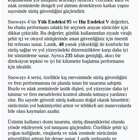
ıslak zeminlerde dengeli yol alımını destekleyen karkas yapısı
sayesinde sürüş güvenliğini güçlendirir.
Snoways 4’ün
Yük Endeksi 95
ve
Hız Endeksi V
değerleri,
bu ebatta performans odaklı bir seçenek arayan sürücüler için
dikkat çekicidir. Bu değerler, günlük kullanımdan ziyade virajlı
şehir içi ve otoyol sürüşlerinde astan güvenliğiniz için önemli
bir referans sunar. Lastik,
40
yanak yüksekliği ile konforlu bir
sürüş sağlar ve yol yüzeyindeki düzensizliklere karşı daha iyi
bir sönümleme sunar. Ayrıca
235
taban genişliği, akıcı bir
direksiyon tepkisi ve iyi bir kilometre başlatma performansı
için idealdir.
Snoways 4 serisi, özellikle kış mevsiminde sürüş güvenliğini
ve fren performansını ön planda tutan bir tasarıma sahiptir.
Buzlu ve ıslak zeminlerde lastik dişleri, yol yüzeyine daha iyi
tutunur ve fren mesafelerini kontrol altında tutmaya yardımcı
olur. Bu sayede güvenli sürüş katkısını doğal olarak hissettirir;
sürücünün yol hakimiyetini artırır ve tehlikeli ani manevralarda
bile olası kaymaları azaltır.
Ürünün kullanıcı dostu tasarımı, sürüş dinamiklerini olumlu
yönde etkileyerek yol tutuşunu güçlendirir. Özellikle şehir içi
yoğun trafiğinde, virajlarda ve ıslak zeminde sürücünün
güvenliğini artıran bir denge sunar. Lastik vedasında ve