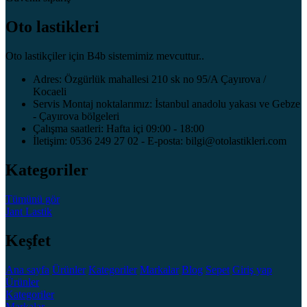
Oto lastikleri
Oto lastikçiler için B4b sistemimiz mevcuttur..
Adres: Özgürlük mahallesi 210 sk no 95/A Çayırova /
Kocaeli
Servis Montaj noktalarımız: İstanbul anadolu yakası ve Gebze
- Çayırova bölgeleri
Çalışma saatleri: Hafta içi 09:00 - 18:00
İletişim: 0536 249 27 02 - E-posta: bilgi@otolastikleri.com
Kategoriler
Tümünü gör
Jant
Lastik
Keşfet
Ana sayfa
Ürünler
Kategoriler
Markalar
Blog
Sepet
Giriş yap
Ürünler
Kategoriler
Markalar