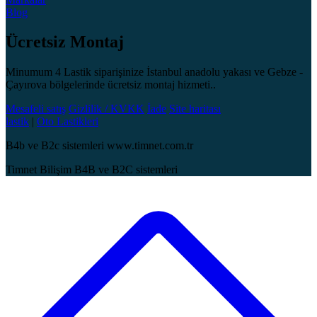
Blog
Ücretsiz Montaj
Minumum 4 Lastik siparişinize İstanbul anadolu yakası ve Gebze -
Çayırova bölgelerinde ücretsiz montaj hizmeti..
Mesafeli satış
Gizlilik / KVKK
İade
Site haritası
lastik
|
Oto Lastikleri
B4b ve B2c sistemleri www.timnet.com.tr
Timnet Bilişim B4B ve B2C sistemleri