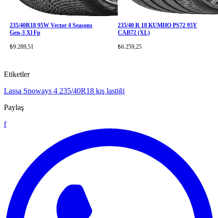
235/40R18 95W Vector 4 Seasons
235/40 R 18 KUMHO PS72 95Y
Gen-3 Xl Fp
CAB72 (XL)
₺9.289,51
₺6.259,25
Etiketler
Lassa Snoways 4
235/40R18
kış lastiği
Paylaş
f