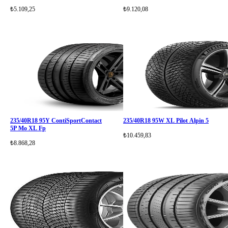
₺5.109,25
₺9.120,08
235/40R18 95Y ContiSportContact
235/40R18 95W XL Pilot Alpin 5
5P Mo XL Fp
₺10.459,83
₺8.868,28