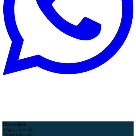
Hızlı tedarik
Mağaza desteği
Güvenli sipariş