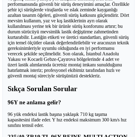
performansında güvenli bir sürüş deneyimini amaçlar. Özellikle
şehir içi sürüşlerde virajlarda ve ıslak zeminde kayganlığı
azaltan tasarım öğeleri, güvenli sürüş katkısını güçlendirir. Dört
mevsim kullanım, yaz ve kış lastiklerinin ayrı olarak
kullanılması yerine tek bir ürünle sürüş konforunu artırır; bu
durum sürücüyü mevsimlik lastik değiştirme zahmetinden
kurtarabilir. Lastiğin etiketi ve üretici standartları, güvenli sürüş
için temel ölçütler olarak değerlendirilebilir ve aracınızın teknik
gereksinimleriyle uyumlu olduğunda en iyi performansı
verecek şekilde seçilmelidir. Son olarak, İstanbul Anadolu
Yakası ve Kocaeli Gebze-Çayırova bölgelerinde 4 adet ve
üzeri lastik alımlarında ücretsiz montaj imkanı sunulduğunu
hatırlatmak isteriz; profesyonel ekibimiz tarafından hızlı ve
güvenli montaj süreciyle sürüşünüzü destekleriz.
Sıkça Sorulan Sorular
96Y ne anlama gelir?
96 yük endeksi lastik başına yaklaşık 710 kg taşıma
kapasitesini ifade eder. Y hız endeksi maksimum 300 km/s hız
sınıfını temsil eder.
235/40 ZR19 TL 96Y REINF. MULTI ACTION