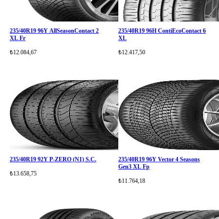
235/40R19 96Y AllSeasonContact 2
235/40R19 96H ContiEcoContact 6
XL Fr
XL
₺12.084,67
₺12.417,50
235/40R19 92Y P-ZERO (N1) S.C.
235/40R19 96Y Vector 4 Seasons
Gen3 XL Fp
₺13.658,75
₺11.764,18