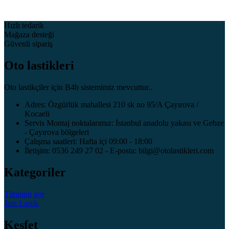
Hızlı tedarik
Mağaza desteği
Güvenli sipariş
Oto lastikleri
Oto lastikçiler için B4b sistemimiz mevcuttur..
Adres: Özgürlük mahallesi 210 sk no 95/A Çayırova /
Kocaeli
Servis Montaj noktalarımız: İstanbul anadolu yakası ve Gebze
- Çayırova bölgeleri
Çalışma saatleri: Hafta içi 09:00 - 18:00
İletişim: 0536 249 27 02 - E-posta: bilgi@otolastikleri.com
Kategoriler
Tümünü gör
Jant
Lastik
Keşfet