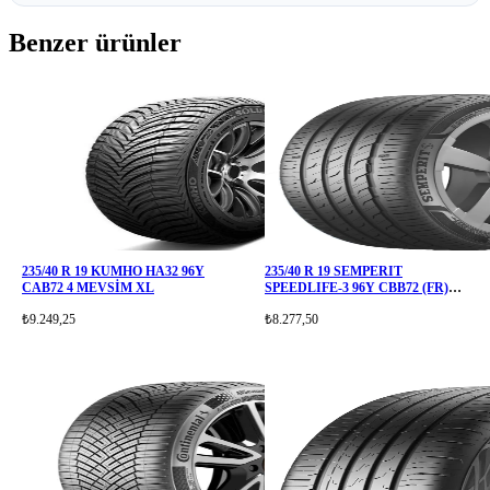
Benzer ürünler
235/40 R 19 KUMHO HA32 96Y
235/40 R 19 SEMPERIT
CAB72 4 MEVSİM XL
SPEEDLIFE-3 96Y CBB72 (FR)
(XL
₺9.249,25
₺8.277,50