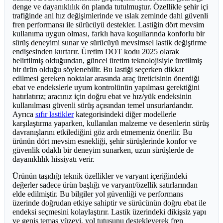
denge ve dayanıklılık ön planda tutulmuştur. Özellikle şehir içi
trafiğinde ani hız değişimlerinde ve ıslak zeminde dahi güvenli
fren performansı ile sürücüyü destekler. Lastiğin dört mevsim
kullanıma uygun olması, farklı hava koşullarında konforlu bir
sürüş deneyimi sunar ve sürücüyü mevsimsel lastik değiştirme
endişesinden kurtarır. Üretim DOT kodu 2025 olarak
belirtilmiş olduğundan, güncel üretim teknolojisiyle üretilmiş
bir ürün olduğu söylenebilir. Bu lastiği seçerken dikkat
edilmesi gereken noktalar arasında araç üreticisinin önerdiği
ebat ve endekslerle uyum kontrolünün yapılması gerektiğini
hatırlatırız; aracınız için doğru ebat ve hız/yük endeksinin
kullanılması güvenli sürüş açısından temel unsurlardandır.
Ayrıca
sıfır lastikler
kategorisindeki diğer modellerle
karşılaştırma yaparken, kullanılan malzeme ve desenlerin sürüş
davranışlarını etkilediğini göz ardı etmemeniz önerilir. Bu
ürünün dört mevsim esnekliği, şehir sürüşlerinde konfor ve
güvenlik odaklı bir deneyim sunarken, uzun sürüşlerde de
dayanıklılık hissiyatı verir.
Ürünün taşıdığı teknik özellikler ve varyant içeriğindeki
değerler sadece ürün başlığı ve varyant/özellik satırlarından
elde edilmiştir. Bu bilgiler yol güvenliği ve performans
üzerinde doğrudan etkiye sahiptir ve sürücünün doğru ebat ile
endeksi seçmesini kolaylaştırır. Lastik üzerindeki dikişsiz yapı
ve geniş temas yüzeyi, yol tutuşunu destekleyerek fren