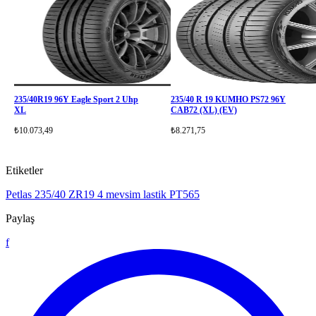
235/40R19 96Y Eagle Sport 2 Uhp
235/40 R 19 KUMHO PS72 96Y
XL
CAB72 (XL) (EV)
₺10.073,49
₺8.271,75
Etiketler
Petlas 235/40 ZR19
4 mevsim lastik
PT565
Paylaş
f