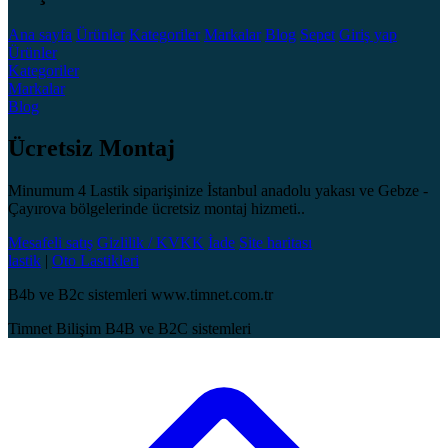
Ana sayfa
Ürünler
Kategoriler
Markalar
Blog
Sepet
Giriş yap
Ürünler
Kategoriler
Markalar
Blog
Ücretsiz Montaj
Minumum 4 Lastik siparişinize İstanbul anadolu yakası ve Gebze -
Çayırova bölgelerinde ücretsiz montaj hizmeti..
Mesafeli satış
Gizlilik / KVKK
İade
Site haritası
lastik
|
Oto Lastikleri
B4b ve B2c sistemleri www.timnet.com.tr
Timnet Bilişim B4B ve B2C sistemleri