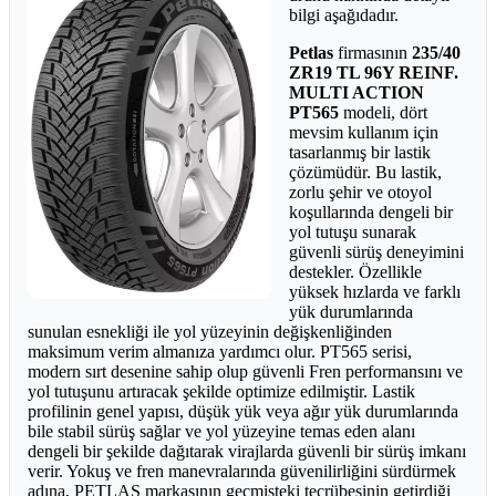
bilgi aşağıdadır.
Petlas
firmasının
235/40
ZR19 TL 96Y REINF.
MULTI ACTION
PT565
modeli, dört
mevsim kullanım için
tasarlanmış bir lastik
çözümüdür. Bu lastik,
zorlu şehir ve otoyol
koşullarında dengeli bir
yol tutuşu sunarak
güvenli sürüş deneyimini
destekler. Özellikle
yüksek hızlarda ve farklı
yük durumlarında
sunulan esnekliği ile yol yüzeyinin değişkenliğinden
maksimum verim almanıza yardımcı olur. PT565 serisi,
modern sırt desenine sahip olup güvenli Fren performansını ve
yol tutuşunu artıracak şekilde optimize edilmiştir. Lastik
profilinin genel yapısı, düşük yük veya ağır yük durumlarında
bile stabil sürüş sağlar ve yol yüzeyine temas eden alanı
dengeli bir şekilde dağıtarak virajlarda güvenli bir sürüş imkanı
verir. Yokuş ve fren manevralarında güvenilirliğini sürdürmek
adına, PETLAS markasının geçmişteki tecrübesinin getirdiği