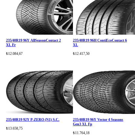
235/40R19 96Y AllSeasonContact 2
235/40R19 96H ContiEcoContact 6
XL Fr
XL
₺12.084,67
₺12.417,50
235/40R19 92Y P-ZERO (N1) S.C.
235/40R19 96Y Vector 4 Seasons
Gen3 XL Fp
₺13.658,75
₺11.764,18