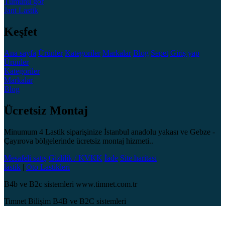
Tümünü gör
Jant
Lastik
Keşfet
Ana sayfa
Ürünler
Kategoriler
Markalar
Blog
Sepet
Giriş yap
Ürünler
Kategoriler
Markalar
Blog
Ücretsiz Montaj
Minumum 4 Lastik siparişinize İstanbul anadolu yakası ve Gebze -
Çayırova bölgelerinde ücretsiz montaj hizmeti..
Mesafeli satış
Gizlilik / KVKK
İade
Site haritası
lastik
|
Oto Lastikleri
B4b ve B2c sistemleri www.timnet.com.tr
Timnet Bilişim B4B ve B2C sistemleri