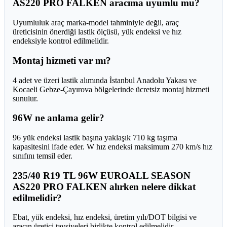
AS220 PRO FALKEN aracıma uyumlu mu?
Uyumluluk araç marka-model tahminiyle değil, araç
üreticisinin önerdiği lastik ölçüsü, yük endeksi ve hız
endeksiyle kontrol edilmelidir.
Montaj hizmeti var mı?
4 adet ve üzeri lastik alımında İstanbul Anadolu Yakası ve
Kocaeli Gebze-Çayırova bölgelerinde ücretsiz montaj hizmeti
sunulur.
96W ne anlama gelir?
96 yük endeksi lastik başına yaklaşık 710 kg taşıma
kapasitesini ifade eder. W hız endeksi maksimum 270 km/s hız
sınıfını temsil eder.
235/40 R19 TL 96W EUROALL SEASON
AS220 PRO FALKEN alırken nelere dikkat
edilmelidir?
Ebat, yük endeksi, hız endeksi, üretim yılı/DOT bilgisi ve
aracın üretici tavsiyeleri birlikte kontrol edilmelidir.