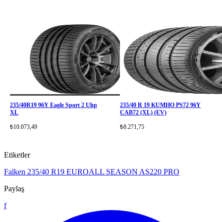
235/40R19 96Y Eagle Sport 2 Uhp
235/40 R 19 KUMHO PS72 96Y
XL
CAB72 (XL) (EV)
₺10.073,49
₺8.271,75
Etiketler
Falken
235/40 R19
EUROALL SEASON AS220 PRO
Paylaş
f