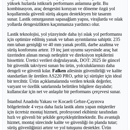
yüksek hızlarda istikrarlı performans anlamına gelir. Bu
kombinasyon, araç dengesini koruyan ve döneme özgü yol
koşullarında güvenli sürüş akışını destekleyen bir tasarım
sunar. Lastik omurgasının sapasağlam yapısı, virajlarda ve ıslak
yollarda dengesizlikten kaçınmanıza yardımcı olur.
Lastik teknolojisi, yol yüzeyinde daha iyi ıslak yol performansı
için optimize edilmiş yanak ve taban ayrıntılarına sahiptir. 235
mm taban genişliği ve 40 mm yanak profili, darbe azaltma ve
sürüş konforunu artırır. 19 inç jant uyumu sayesinde araç hat
üzerinden alınan mesajı netleştirir ve direksiyon tepkilerini
hissettirir. Üretici verileri doğrulayarak, DOT: 2025 ile güncel
bir güvenlik takviyesi sunan bu ürün, yolculuklarınızı daha
dengeli ve güvenli kılar.
Falken
ailesinin güvenilirliği ve kalite
standartları ile üretilen AS220 PRO, şehir içi sürüşler için ideal
bir tercihtir. Ürün açıklamalarında verilen teknik değerler,
varyant ve özellik satırlarında belirtilen bilgilere dayalıdır;
kullanıcılar için net ve anlaşılır bir performans çerçevesi sunar.
İstanbul Anadolu Yakası ve Kocaeli Gebze-Çayırova
bölgelerinde 4 veya daha fazla lastik alımı yapan müşteriler
için ücretsiz montaj hizmeti, profesyonel ekibimiz tarafından
hızlı ve güvenli bir şekilde gerçekleştirilmektedir. Bu avantajlı
hizmet, montaj sürecinde kalite ve güvenliği ön planda tutar;
sürüş güvenliğinizi artırır ve yol tutuşunu destekler. Ürün