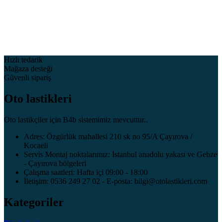
Hızlı tedarik
Mağaza desteği
Güvenli sipariş
Oto lastikleri
Oto lastikçiler için B4b sistemimiz mevcuttur..
Adres: Özgürlük mahallesi 210 sk no 95/A Çayırova /
Kocaeli
Servis Montaj noktalarımız: İstanbul anadolu yakası ve Gebze
- Çayırova bölgeleri
Çalışma saatleri: Hafta içi 09:00 - 18:00
İletişim: 0536 249 27 02 - E-posta: bilgi@otolastikleri.com
Kategoriler