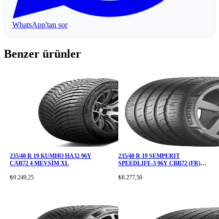
WhatsApp'tan sor
Benzer ürünler
235/40 R 19 KUMHO HA32 96Y
235/40 R 19 SEMPERIT
CAB72 4 MEVSİM XL
SPEEDLIFE-3 96Y CBB72 (FR)
(XL
₺9.249,25
₺8.277,50