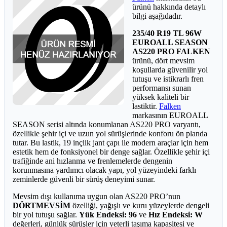
ürünü hakkında detaylı
bilgi aşağıdadır.
235/40 R19 TL 96W
EUROALL SEASON
AS220 PRO FALKEN
ürünü, dört mevsim
koşullarda güvenilir yol
tutuşu ve istikrarlı fren
performansı sunan
yüksek kaliteli bir
lastiktir.
Falken
markasının EUROALL
SEASON serisi altında konumlanan AS220 PRO varyantı,
özellikle şehir içi ve uzun yol sürüşlerinde konforu ön planda
tutar. Bu lastik, 19 inçlik jant çapı ile modern araçlar için hem
estetik hem de fonksiyonel bir denge sağlar. Özellikle şehir içi
trafiğinde ani hızlanma ve frenlemelerde dengenin
korunmasına yardımcı olacak yapı, yol yüzeyindeki farklı
zeminlerde güvenli bir sürüş deneyimi sunar.
Mevsim dışı kullanıma uygun olan AS220 PRO’nun
DÖRTMEVSİM
özelliği, yağışlı ve kuru yüzeylerde dengeli
bir yol tutuşu sağlar.
Yük Endeksi: 96
ve
Hız Endeksi: W
değerleri, günlük sürüşler için yeterli taşıma kapasitesi ve