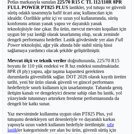
Petlas markasıyla sunulan
225/70 R15 C TL 112/110R 8PR
FULL POWER PT825 PLUS
lastikler, yol tutuşu ve güvenli
sürüş odaklı tasarımıyla hafif ticari araç kullanıcıları için
idealdir. Özellikle şehir içi ve uzun yol kullanımında, sürüş
konforunu artıran yanak yapısı ve dayanıklı yanak
teknolojisiyle öne çıkar. Bu ürün, mevcut mevsim koşulları için
uygun bir yaz lastiği olarak tasarlanmış olup, sıcak zeminde
dengeli performansı hedefler. Lastik gövdesinde yer alan
Full
Power
teknolojisi, ağır yük altında bile stabil sürüş hissi
sağlamaya yardımcı olacak şekilde geliştirilmiştir.
Mevcut ölçü ve teknik veriler
doğrultusunda, 225/70 R15
boyutu ile 110 yük endeksi ve R hız endeksi sunulmaktadır.
8PR (8 ply) yapısı, ağır taşıma kapasitesi gerektiren
durumlarda güvenilirlik sağlar. DOT 2026 olarak kayıtlı üretim
tarihi, yeni bir ürün olarak güvenli ve güncel performans
hedefleriyle sınırlı kullanım için tasarlanmıştır. Tabanda geniş
iletişim kanalı ve dengeleyici desene sahip olan bu lastik, yol
yüzeyinde tutunmayı artırırken frenleme performansında da
dengeli bir katkı sunar.
Yaz mevsiminde kullanıma uygun olan PT825 Plus, yol
tutuşunu destekleyen sırt desenleriyle ve dayanıklı karkas
yapısıyla uzun vadeli kullanım hedefiyle üretilmiştir.
sıfır
lastik
ler kategorisinde yer alan bu ürün, güvenli sürüş için