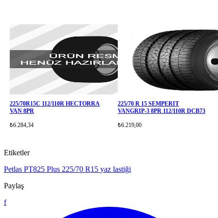
225/70R15C 112/110R HECTORRA
225/70 R 15 SEMPERIT
VAN 8PR
VANGRIP-3 8PR 112/110R DCB73
₺6.284,34
₺6.219,00
Etiketler
Petlas PT825 Plus
225/70 R15
yaz lastiği
Paylaş
f