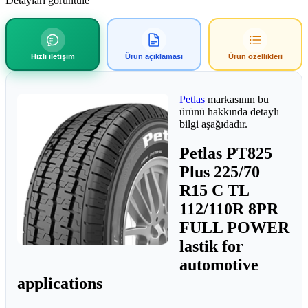
Detayları görüntüle
Hızlı iletişim
Ürün açıklaması
Ürün özellikleri
Petlas
markasının bu
ürünü hakkında detaylı
bilgi aşağıdadır.
Petlas PT825
Plus 225/70
R15 C TL
112/110R 8PR
FULL POWER
lastik for
automotive
applications