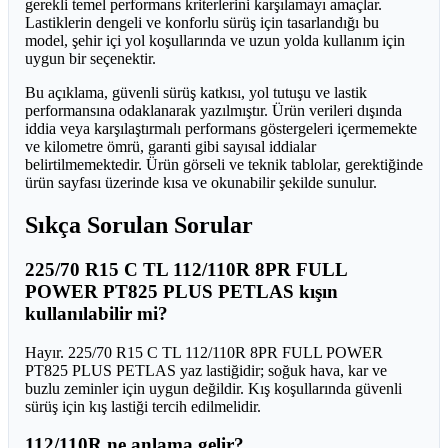
gerekli temel performans kriterlerini karşılamayı amaçlar.
Lastiklerin dengeli ve konforlu sürüş için tasarlandığı bu
model, şehir içi yol koşullarında ve uzun yolda kullanım için
uygun bir seçenektir.
Bu açıklama, güvenli sürüş katkısı, yol tutuşu ve lastik
performansına odaklanarak yazılmıştır. Ürün verileri dışında
iddia veya karşılaştırmalı performans göstergeleri içermemekte
ve kilometre ömrü, garanti gibi sayısal iddialar
belirtilmemektedir. Ürün görseli ve teknik tablolar, gerektiğinde
ürün sayfası üzerinde kısa ve okunabilir şekilde sunulur.
Sıkça Sorulan Sorular
225/70 R15 C TL 112/110R 8PR FULL
POWER PT825 PLUS PETLAS kışın
kullanılabilir mi?
Hayır. 225/70 R15 C TL 112/110R 8PR FULL POWER
PT825 PLUS PETLAS yaz lastiğidir; soğuk hava, kar ve
buzlu zeminler için uygun değildir. Kış koşullarında güvenli
sürüş için kış lastiği tercih edilmelidir.
112/110R ne anlama gelir?