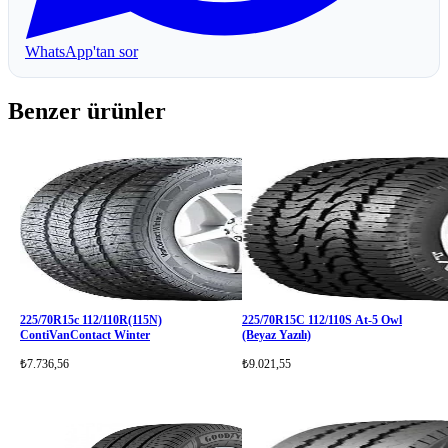
WhatsApp'tan sor
Benzer ürünler
225/70R15c 112/110R(115N)
225/70R15C 112/110S At-5 Owl
ContiVanContact Winter
(Beyaz Yazılı)
₺7.736,56
₺9.021,55