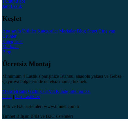
Tümünü gör
Jant
Lastik
Keşfet
Ana sayfa
Ürünler
Kategoriler
Markalar
Blog
Sepet
Giriş yap
Ürünler
Kategoriler
Markalar
Blog
Ücretsiz Montaj
Minumum 4 Lastik siparişinize İstanbul anadolu yakası ve Gebze -
Çayırova bölgelerinde ücretsiz montaj hizmeti..
Mesafeli satış
Gizlilik / KVKK
İade
Site haritası
lastik
|
Oto Lastikleri
B4b ve B2c sistemleri www.timnet.com.tr
Timnet Bilişim B4B ve B2C sistemleri