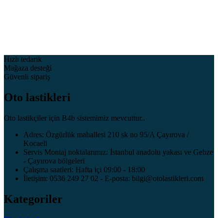
Hızlı tedarik
Mağaza desteği
Güvenli sipariş
Oto lastikleri
Oto lastikçiler için B4b sistemimiz mevcuttur..
Adres: Özgürlük mahallesi 210 sk no 95/A Çayırova /
Kocaeli
Servis Montaj noktalarımız: İstanbul anadolu yakası ve Gebze
- Çayırova bölgeleri
Çalışma saatleri: Hafta içi 09:00 - 18:00
İletişim: 0536 249 27 02 - E-posta: bilgi@otolastikleri.com
Kategoriler