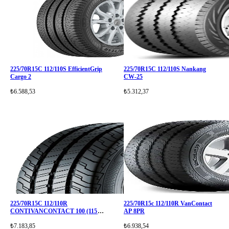
225/70R15C 112/110S EfficientGrip
225/70R15C 112/110S Nankang
Cargo 2
CW-25
₺6.588,53
₺5.312,37
225/70R15C 112/110R
225/70R15c 112/110R VanContact
CONTIVANCONTACT 100 (115N)
AP 8PR
8PR
₺7.183,85
₺6.938,54