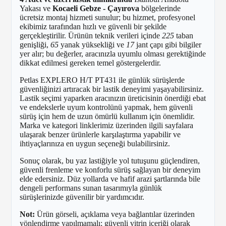
Yakası ve
Kocaeli Gebze - Çayırova
bölgelerinde
ücretsiz montaj hizmeti sunulur; bu hizmet, profesyonel
ekibimiz tarafından hızlı ve güvenli bir şekilde
gerçekleştirilir. Ürünün teknik verileri içinde
225
taban
genişliği,
65
yanak yüksekliği ve
17
jant çapı gibi bilgiler
yer alır; bu değerler, aracınızla uyumlu olması gerektiğinde
dikkat edilmesi gereken temel göstergelerdir.
Petlas EXPLERO H/T PT431 ile günlük sürüşlerde
güvenliğinizi artıracak bir lastik deneyimi yaşayabilirsiniz.
Lastik seçimi yaparken aracınızın üreticisinin önerdiği ebat
ve endekslerle uyum kontrolünü yapmak, hem güvenli
sürüş için hem de uzun ömürlü kullanım için önemlidir.
Marka ve kategori linklerimiz üzerinden ilgili sayfalara
ulaşarak benzer ürünlerle karşılaştırma yapabilir ve
ihtiyaçlarınıza en uygun seçeneği bulabilirsiniz.
Sonuç olarak, bu yaz lastiğiyle yol tutuşunu güçlendiren,
güvenli frenleme ve konforlu sürüş sağlayan bir deneyim
elde edersiniz. Düz yollarda ve hafif arazi şartlarında bile
dengeli performans sunan tasarımıyla günlük
sürüşlerinizde güvenilir bir yardımcıdır.
Not:
Ürün görseli, açıklama veya bağlantılar üzerinden
yönlendirme yapılmamalı; güvenli vitrin içeriği olarak