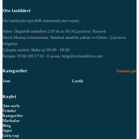
Oto lastikleri
Oto lastikçiler için B4b sistemimiz mevcuttur..
Adres: Özgürlük mahallesi 210 sk no 95/A Çayırova / Kocaeli
Servis Montaj noktalarımız: İstanbul anadolu yakası ve Gebze - Çayırova
bölgeleri
Çalışma saatleri: Hafta içi 09:00 - 18:00
İletişim: 0536 249 27 02 - E-posta: bilgi@otolastikleri.com
Kategoriler
Tümünü gör
Jant
Lastik
Keşfet
Ana sayfa
Ürünler
Kategoriler
Markalar
Blog
Sepet
Giriş yap