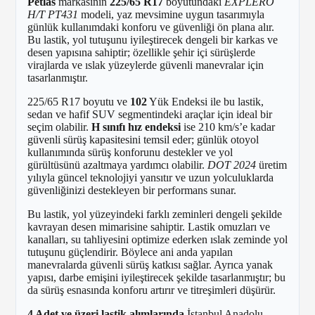
Petlas
markasının
225/65 R17
boyutundaki
EXPLERO
H/T PT431
modeli, yaz mevsimine uygun tasarımıyla
günlük kullanımdaki konforu ve güvenliği ön plana alır.
Bu lastik, yol tutuşunu iyileştirecek dengeli bir karkas ve
desen yapısına sahiptir; özellikle şehir içi sürüşlerde
virajlarda ve ıslak yüzeylerde güvenli manevralar için
tasarlanmıştır.
225/65 R17 boyutu ve
102
Yük Endeksi ile bu lastik,
sedan ve hafif SUV segmentindeki araçlar için ideal bir
seçim olabilir.
H sınıfı hız endeksi
ise 210 km/s’e kadar
güvenli sürüş kapasitesini temsil eder; günlük otoyol
kullanımında sürüş konforunu destekler ve yol
gürültüsünü azaltmaya yardımcı olabilir.
DOT 2024
üretim
yılıyla güncel teknolojiyi yansıtır ve uzun yolculuklarda
güvenliğinizi destekleyen bir performans sunar.
Bu lastik, yol yüzeyindeki farklı zeminleri dengeli şekilde
kavrayan desen mimarisine sahiptir. Lastik omuzları ve
kanalları, su tahliyesini optimize ederken ıslak zeminde yol
tutuşunu güçlendirir. Böylece ani anda yapılan
manevralarda güvenli sürüş katkısı sağlar. Ayrıca yanak
yapısı, darbe emişini iyileştirecek şekilde tasarlanmıştır; bu
da sürüş esnasında konforu artırır ve titreşimleri düşürür.
4 Adet ve üzeri lastik alımlarında
İstanbul Anadolu