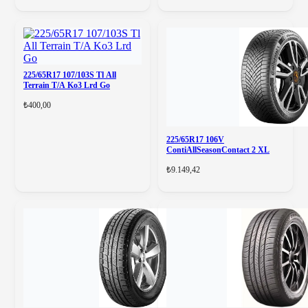
225/65R17 107/103S Tl All
Terrain T/A Ko3 Lrd Go
₺400,00
225/65R17 106V
ContiAllSeasonContact 2 XL
₺9.149,42