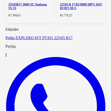
225/65R17 106H XL Nankang
225/65 R 17 KUMHO HP71 102V
SV-55
DCB71 M+S
₺7.584,62
₺5.776,25
Etiketler
Petlas
EXPLERO H/T PT431
225/65 R17
Paylaş
f