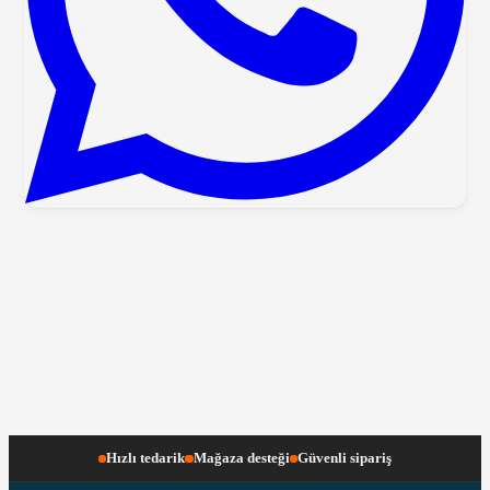
Hızlı tedarik
Mağaza desteği
Güvenli sipariş