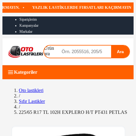
MAYIN.
•
YAZLIK LASTIKLERDE FIRSATLARI KAÇIRMAYIN
•
Siparişlerim
Kampanyalar
Markalar
Ürün
Ara
ara
Kategoriler
Oto lastikleri
/
Sıfır Lastikler
/
225/65 R17 TL 102H EXPLERO H/T PT431 PETLAS