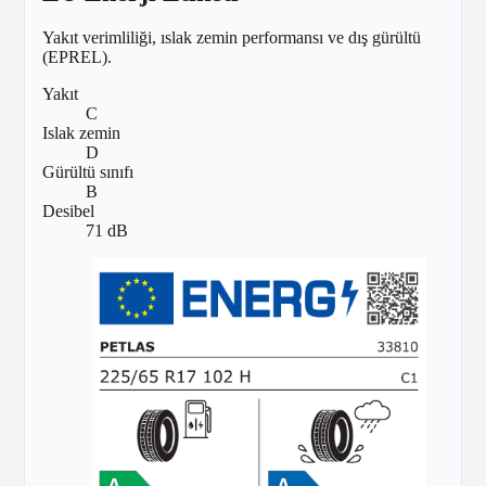
Yakıt verimliliği, ıslak zemin performansı ve dış gürültü
(EPREL).
Yakıt
C
Islak zemin
D
Gürültü sınıfı
B
Desibel
71 dB