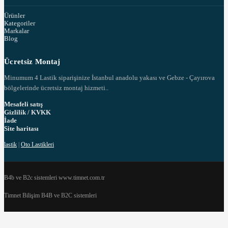
Ürünler
Kategoriler
Markalar
Blog
Ücretsiz Montaj
Minumum 4 Lastik siparişinize İstanbul anadolu yakası ve Gebze - Çayırova
bölgelerinde ücretsiz montaj hizmeti..
Mesafeli satış
Gizlilik / KVKK
İade
Site haritası
lastik
|
Oto Lastikleri
B4b ve B2c sistemleri www.timnet.com.tr
Timnet Bilişim B4B ve B2C sistemleri