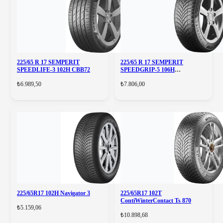
225/65 R 17 SEMPERIT
225/65 R 17 SEMPERIT
SPEEDLIFE-3 102H CBB72
SPEEDGRIP-5 106H
CCB72(XL)
₺6.989,50
₺7.806,00
225/65R17 102H Navigator 3
225/65R17 102T
ContiWinterContact Ts 870
₺5.159,06
₺10.898,68