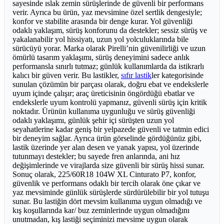
sayesinde ıslak zemin sürüşlerinde de güvenli bir performans
verir. Ayrıca bu ürün, yaz mevsimine özel sertlik dengesiyle;
konfor ve stabilite arasında bir denge kurar. Yol güvenliği
odaklı yaklaşım, sürüş konforunu da destekler; sessiz sürüş ve
yakalanabilir yol hissiyatı, uzun yol yolculuklarında bile
sürücüyü yorar. Marka olarak Pirelli’nin güvenilirliği ve uzun
ömürlü tasarım yaklaşımı, sürüş deneyimini sadece anlık
performansla sınırlı tutmaz; günlük kullanımlarda da istikrarlı
kalıcı bir güven verir. Bu lastikler,
sıfır lastik
ler kategorisinde
sunulan çözümün bir parçası olarak, doğru ebat ve endekslerle
uyum içinde çalışır; araç üreticisinin öngördüğü ebatlar ve
endekslerle uyum kontrolü yapmanız, güvenli sürüş için kritik
noktadır. Ürünün kullanıma uygunluğu ve sürüş güvenliği
odaklı yaklaşımı, günlük şehir içi sürüşten uzun yol
seyahatlerine kadar geniş bir yelpazede güvenli ve tatmin edici
bir deneyim sağlar. Ayrıca ürün görselinde gördüğünüz gibi,
lastik üzerinde yer alan desen ve yanak yapısı, yol üzerinde
tutunmayı destekler; bu sayede fren anlarında, ani hız
değişimlerinde ve virajlarda size güvenli bir sürüş hissi sunar.
Sonuç olarak, 225/60R18 104W XL Cinturato P7, konfor,
güvenlik ve performans odaklı bir tercih olarak öne çıkar ve
yaz mevsiminde günlük sürüşlerde sürdürülebilir bir yol tutuşu
sunar. Bu lastiğin dört mevsim kullanıma uygun olmadığı ve
kış koşullarında kar/ buz zeminlerinde uygun olmadığını
unutmadan, kış lastiği seçiminizi mevsime uygun olarak