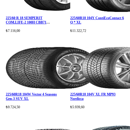
225/60 R 18 SEMPERIT
225/60R18 104Y ContiEcoContact 6
COM.LIFE-2 100H CBB71
Q * XL
SUV(FR)
₺7.116,00
₺11.322,72
225/60R18 104W Vector 4 Seasons
225/60R18 104V XL FR MP93
Gen-3 SUV XL
Nordicca
₺9.724,50
₺5.939,60