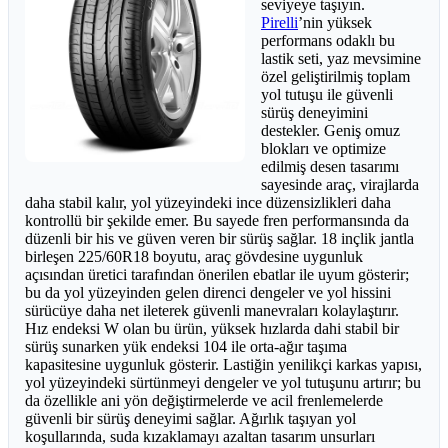
seviyeye taşıyın.
Pirelli
’nin yüksek
performans odaklı bu
lastik seti, yaz mevsimine
özel geliştirilmiş toplam
yol tutuşu ile güvenli
sürüş deneyimini
destekler. Geniş omuz
blokları ve optimize
edilmiş desen tasarımı
sayesinde araç, virajlarda
daha stabil kalır, yol yüzeyindeki ince düzensizlikleri daha
kontrollü bir şekilde emer. Bu sayede fren performansında da
düzenli bir his ve güven veren bir sürüş sağlar. 18 inçlik jantla
birleşen 225/60R18 boyutu, araç gövdesine uygunluk
açısından üretici tarafından önerilen ebatlar ile uyum gösterir;
bu da yol yüzeyinden gelen direnci dengeler ve yol hissini
sürücüye daha net ileterek güvenli manevraları kolaylaştırır.
Hız endeksi W olan bu ürün, yüksek hızlarda dahi stabil bir
sürüş sunarken yük endeksi 104 ile orta-ağır taşıma
kapasitesine uygunluk gösterir. Lastiğin yenilikçi karkas yapısı,
yol yüzeyindeki sürtünmeyi dengeler ve yol tutuşunu artırır; bu
da özellikle ani yön değiştirmelerde ve acil frenlemelerde
güvenli bir sürüş deneyimi sağlar. Ağırlık taşıyan yol
koşullarında, suda kızaklamayı azaltan tasarım unsurları