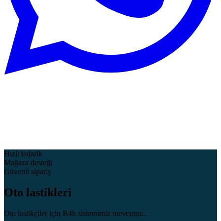
Hızlı tedarik
Mağaza desteği
Güvenli sipariş
Oto lastikleri
Oto lastikçiler için B4b sistemimiz mevcuttur..