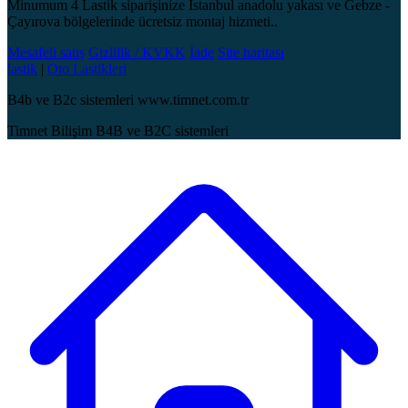
Minumum 4 Lastik siparişinize İstanbul anadolu yakası ve Gebze -
Çayırova bölgelerinde ücretsiz montaj hizmeti..
Mesafeli satış
Gizlilik / KVKK
İade
Site haritası
lastik
|
Oto Lastikleri
B4b ve B2c sistemleri www.timnet.com.tr
Timnet Bilişim B4B ve B2C sistemleri