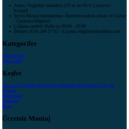
Adres: Özgürlük mahallesi 210 sk no 95/A Çayırova /
Kocaeli
Servis Montaj noktalarımız: İstanbul anadolu yakası ve Gebze
- Çayırova bölgeleri
Çalışma saatleri: Hafta içi 09:00 - 18:00
İletişim: 0536 249 27 02 - E-posta: bilgi@otolastikleri.com
Kategoriler
Tümünü gör
Jant
Lastik
Keşfet
Ana sayfa
Ürünler
Kategoriler
Markalar
Blog
Sepet
Giriş yap
Ürünler
Kategoriler
Markalar
Blog
Ücretsiz Montaj