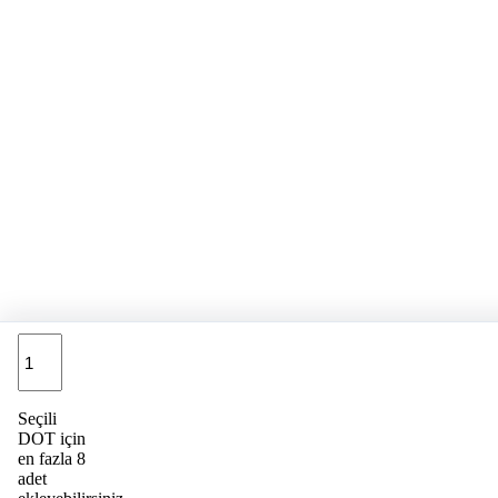
Adet
Seçili
DOT için
en fazla 8
adet