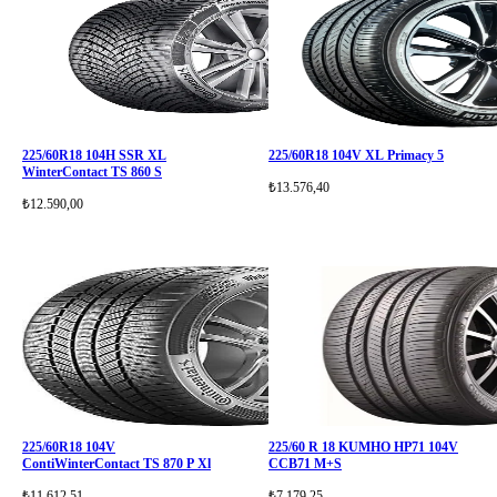
225/60R18 104H SSR XL
225/60R18 104V XL Primacy 5
WinterContact TS 860 S
₺13.576,40
₺12.590,00
225/60R18 104V
225/60 R 18 KUMHO HP71 104V
ContiWinterContact TS 870 P Xl
CCB71 M+S
₺11.612,51
₺7.179,25