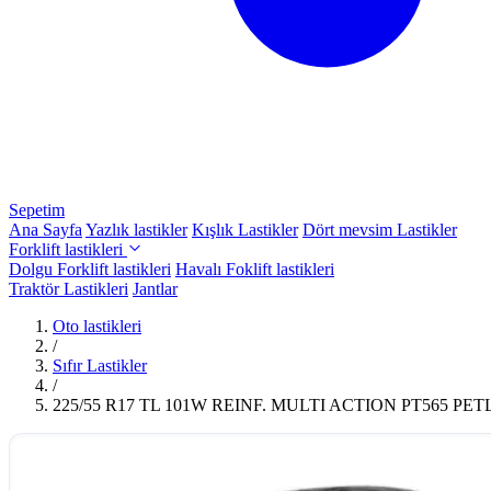
Sepetim
Ana Sayfa
Yazlık lastikler
Kışlık Lastikler
Dört mevsim Lastikler
Forklift lastikleri
Dolgu Forklift lastikleri
Havalı Foklift lastikleri
Traktör Lastikleri
Jantlar
Oto lastikleri
/
Sıfır Lastikler
/
225/55 R17 TL 101W REINF. MULTI ACTION PT565 PET